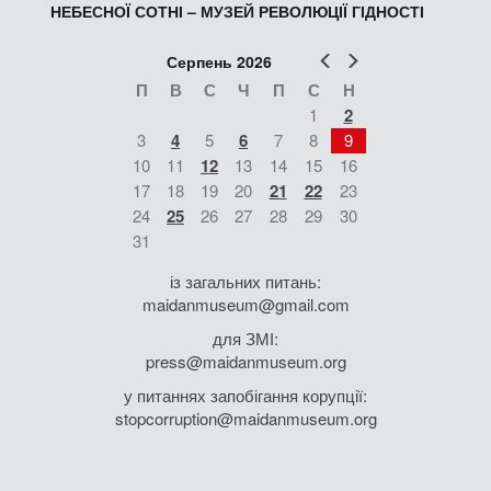
НЕБЕСНОЇ СОТНІ – МУЗЕЙ РЕВОЛЮЦІЇ ГІДНОСТІ
Попер
Наст
Серпень 2026
П
В
С
Ч
П
С
Н
1
2
3
4
5
6
7
8
9
10
11
12
13
14
15
16
17
18
19
20
21
22
23
24
25
26
27
28
29
30
31
із загальних питань:
maidanmuseum@gmail.com
для ЗМІ:
press@maidanmuseum.org
у питаннях запобігання корупції:
stopcorruption@maidanmuseum.org