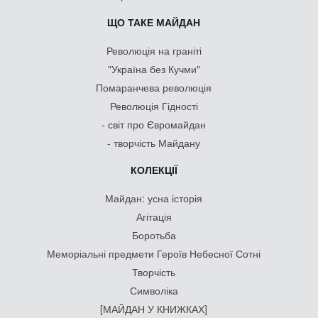
ЩО ТАКЕ МАЙДАН
Революція на граніті
"Україна без Кучми"
Помаранчева революція
Революція Гідності
- світ про Євромайдан
- творчість Майдану
КОЛЕКЦІЇ
Майдан: усна історія
Агітація
Боротьба
Меморіальні предмети Героїв Небесної Сотні
Творчість
Символіка
[МАЙДАН У КНИЖКАХ]