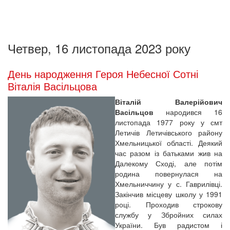
Четвер, 16 листопада 2023 року
День народження Героя Небесної Сотні
Віталія Васільцова
Віталій Валерійович
Васільцов
народився 16
листопада 1977 року у смт
Летичів Летичівського району
Хмельницької області. Деякий
час разом із батьками жив на
Далекому Сході, але потім
родина повернулася на
Хмельниччину у с. Гаврилівці.
Закінчив місцеву школу у 1991
році. Проходив строкову
службу у Збройних силах
України. Був радистом і