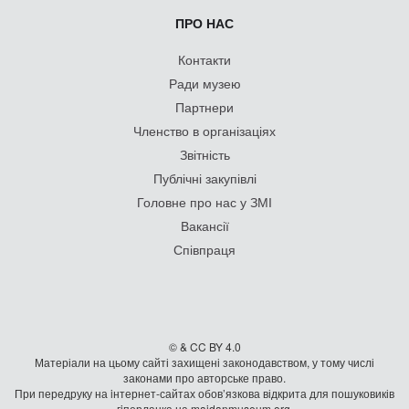
ПРО НАС
Контакти
Ради музею
Партнери
Членство в організаціях
Звітність
Публічні закупівлі
Головне про нас у ЗМІ
Вакансії
Співпраця
© & CC BY 4.0
Матеріали на цьому сайті захищені законодавством, у тому числі
законами про авторське право.
При передруку на iнтернет-сайтах обов’язкова відкрита для пошуковиків
гiперланка на maidanmuseum.org.