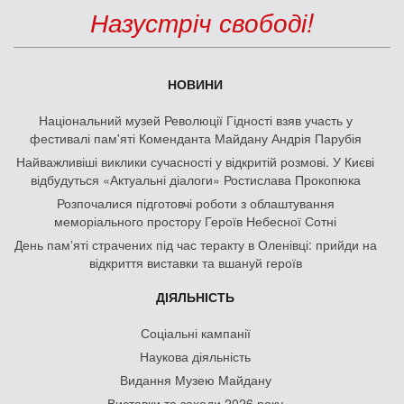
Назустріч свободі!
НОВИНИ
Національний музей Революції Гідності взяв участь у
фестивалі пам'яті Коменданта Майдану Андрія Парубія
Найважливіші виклики сучасності у відкритій розмові. У Києві
відбудуться «Актуальні діалоги» Ростислава Прокопюка
Розпочалися підготовчі роботи з облаштування
меморіального простору Героїв Небесної Сотні
День памʼяті страчених під час теракту в Оленівці: прийди на
відкриття виставки та вшануй героїв
ДІЯЛЬНІСТЬ
Соціальні кампанії
Наукова діяльність
Видання Музею Майдану
Виставки та заходи 2026 року