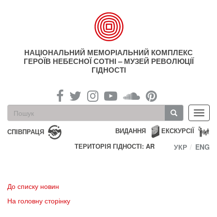
Перейти
до
основного
матеріалу
НАЦІОНАЛЬНИЙ МЕМОРІАЛЬНИЙ КОМПЛЕКС
ГЕРОЇВ НЕБЕСНОЇ СОТНІ – МУЗЕЙ РЕВОЛЮЦІЇ
ГІДНОСТІ
Пошукова
Toggl
форма
navig
Пошук
ВИДАННЯ
ЕКСКУРСІЇ
СПІВПРАЦЯ
ТЕРИТОРІЯ ГІДНОСТІ: AR
УКР
ENG
До списку новин
На головну сторінку