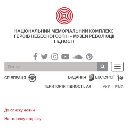
Перейти
до
основного
матеріалу
НАЦІОНАЛЬНИЙ МЕМОРІАЛЬНИЙ КОМПЛЕКС
ГЕРОЇВ НЕБЕСНОЇ СОТНІ – МУЗЕЙ РЕВОЛЮЦІЇ
ГІДНОСТІ
Пошукова
Toggl
форма
navig
Пошук
ВИДАННЯ
ЕКСКУРСІЇ
СПІВПРАЦЯ
ТЕРИТОРІЯ ГІДНОСТІ: AR
УКР
ENG
До списку новин
На головну сторінку