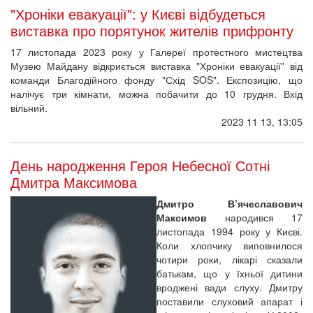
"Хроніки евакуації": у Києві відбудеться
виставка про порятунок жителів прифронту
17 листопада 2023 року у Галереї протестного мистецтва
Музею Майдану відкриється виставка "Хроніки евакуації" від
команди Благодійного фонду "Схід SOS". Експозицію, що
налічує три кімнати, можна побачити до 10 грудня. Вхід
вільний.
2023 11 13, 13:05
День народження Героя Небесної Сотні
Дмитра Максимова
Дмитро В’ячеславович
Максимов
народився 17
листопада 1994 року у Києві.
Коли хлопчику виповнилося
чотири роки, лікарі сказали
батькам, що у їхньої дитини
вроджені вади слуху. Дмитру
поставили слуховий апарат і