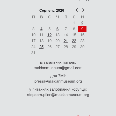
Попер
Наст
Серпень 2026
П
В
С
Ч
П
С
Н
1
2
3
4
5
6
7
8
9
10
11
12
13
14
15
16
17
18
19
20
21
22
23
24
25
26
27
28
29
30
31
із загальних питань:
maidanmuseum@gmail.com
для ЗМІ:
press@maidanmuseum.org
у питаннях запобігання корупції:
stopcorruption@maidanmuseum.org