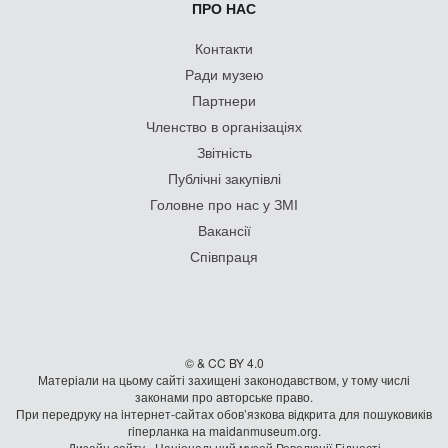
ПРО НАС
Контакти
Ради музею
Партнери
Членство в організаціях
Звітність
Публічні закупівлі
Головне про нас у ЗМІ
Вакансії
Співпраця
© & CC BY 4.0
Матеріали на цьому сайті захищені законодавством, у тому числі
законами про авторське право.
При передруку на iнтернет-сайтах обов’язкова відкрита для пошуковиків
гiперланка на maidanmuseum.org.
Дизайн сайту - Національний музей Революції Гідності