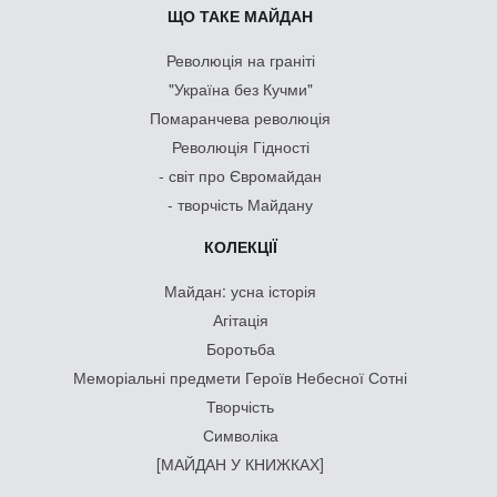
ЩО ТАКЕ МАЙДАН
Революція на граніті
"Україна без Кучми"
Помаранчева революція
Революція Гідності
- світ про Євромайдан
- творчість Майдану
КОЛЕКЦІЇ
Майдан: усна історія
Агітація
Боротьба
Меморіальні предмети Героїв Небесної Сотні
Творчість
Символіка
[МАЙДАН У КНИЖКАХ]