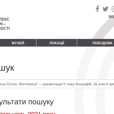
ВИ
ЛЕКС
І –
НОСТІ
МУЗЕЙ
ЛОКАЦІЇ
ПОБУДОВА
шук
ультати пошуку
іяльність 2021 року