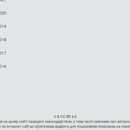
2020
2019
2018
2017
2016
© & CC BY 4.0
и на цьому сайті захищені законодавством, у тому числі законами про авторсь
 на iнтернет-сайтах обов’язкова відкрита для пошуковиків гiперланка на mai