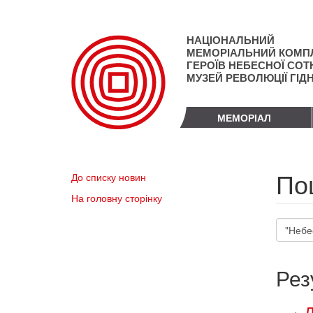
Перейти
до
основного
НАЦІОНАЛЬНИЙ
матеріалу
МЕМОРІАЛЬНИЙ КОМП
ГЕРОЇВ НЕБЕСНОЇ СОТН
МУЗЕЙ РЕВОЛЮЦІЇ ГІД
МЕМОРІАЛ
По
До списку новин
На головну сторінку
Пошук
Рез
Д