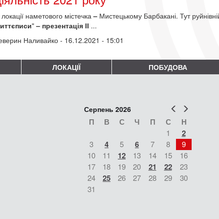
. локації наметового містечка
–
Мистецькому Барбакані. Тут руйнівні
иттєписи
"
–
презентація
ІІ
...
еверин Наливайко
- 16.12.2021 - 15:01
ЛОКАЦІЇ
ПОБУДОВА
Попер
Наст
Серпень 2026
П
В
С
Ч
П
С
Н
1
2
3
4
5
6
7
8
9
10
11
12
13
14
15
16
17
18
19
20
21
22
23
24
25
26
27
28
29
30
31