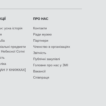
ЦІЇ
ПРО НАС
: усна історія
Контакти
ія
Ради музею
ьба
Партнери
іальні предмети
Членство в організаціях
 Небесної Сотні
Звітність
сть
Публічні закупівлі
ліка
Головне про нас у ЗМІ
АН У КНИЖКАХ]
Вакансії
Співпраця