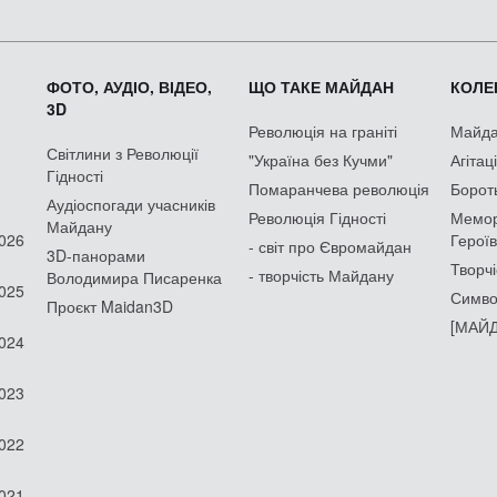
ФОТО, АУДІО, ВІДЕО,
ЩО ТАКЕ МАЙДАН
КОЛЕК
3D
Революція на граніті
Майдан
Світлини з Революції
"Україна без Кучми"
Агітац
Гідності
Помаранчева революція
Борот
Аудіоспогади учасників
Революція Гідності
Мемор
Майдану
2026
Героїв
- світ про Євромайдан
3D-панорами
Творчі
- творчість Майдану
Володимира Писаренка
2025
Симво
Проєкт Maidan3D
[МАЙД
2024
2023
2022
2021