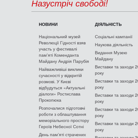
Назустріч свободі!
НОВИНИ
ДІЯЛЬНІСТЬ
Національний музей
Соціальні кампанії
Революції Гідності взяв
Наукова діяльність
участь у фестивалі
Видання Музею
пам'яті Коменданта
Майдану
Майдану Андрія Парубія
Виставки та заходи 
Найважливіші виклики
року
сучасності у відкритій
Виставки та заходи 
розмові. У Києві
року
відбудуться «Актуальні
діалоги» Ростислава
Виставки та заходи 
Прокопюка
року
Розпочалися підготовчі
Виставки та заходи 
роботи з облаштування
року
меморіального простору
Виставки та заходи 
Героїв Небесної Сотні
року
День памʼяті страчених
Виставки та заходи 