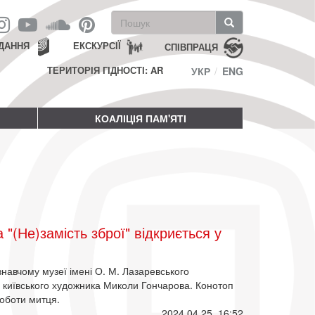
Пошукова
форма
Пошук
ДАННЯ
ЕКСКУРСІЇ
СПІВПРАЦЯ
ТЕРИТОРІЯ ГІДНОСТІ: AR
УКР
ENG
КОАЛІЦІЯ ПАМ'ЯТІ
"(Не)замість зброї" відкриється у
знавчому музеї імені О. М. Лазаревського
ів київського художника Миколи Гончарова. Конотоп
роботи митця.
2024 04 25, 16:52