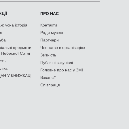
ЦІЇ
ПРО НАС
: усна історія
Контакти
ія
Ради музею
ьба
Партнери
іальні предмети
Членство в організаціях
 Небесної Сотні
Звітність
сть
Публічні закупівлі
ліка
Головне про нас у ЗМІ
АН У КНИЖКАХ]
Вакансії
Співпраця