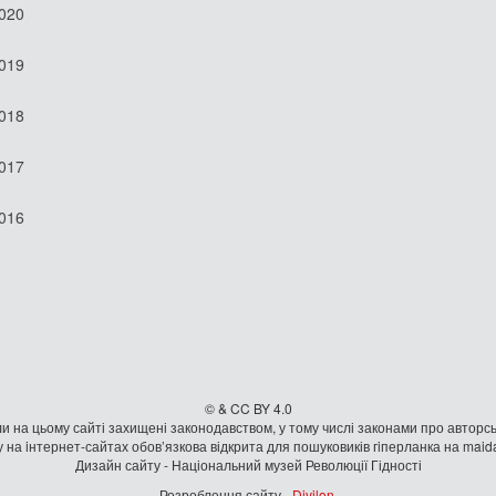
2020
2019
2018
2017
2016
© & CC BY 4.0
и на цьому сайті захищені законодавством, у тому числі законами про авторсь
 на iнтернет-сайтах обов’язкова відкрита для пошуковиків гiперланка на mai
Дизайн сайту - Національний музей Революції Гідності
Розроблення сайту -
Divilon
.