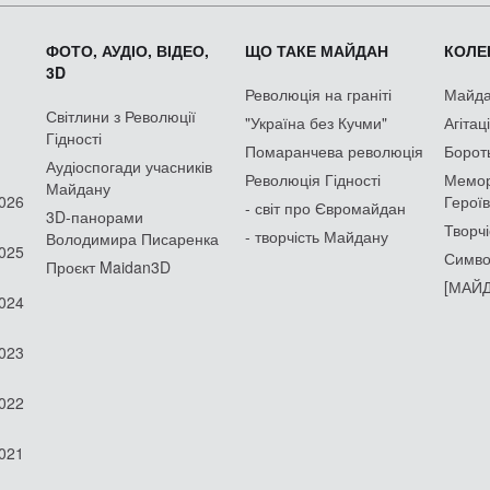
ФОТО, АУДІО, ВІДЕО,
ЩО ТАКЕ МАЙДАН
КОЛЕК
3D
Революція на граніті
Майдан
Світлини з Революції
"Україна без Кучми"
Агітац
Гідності
Помаранчева революція
Борот
Аудіоспогади учасників
Революція Гідності
Мемор
Майдану
2026
Героїв
- світ про Євромайдан
3D-панорами
Творчі
- творчість Майдану
Володимира Писаренка
2025
Симво
Проєкт Maidan3D
[МАЙД
2024
2023
2022
2021