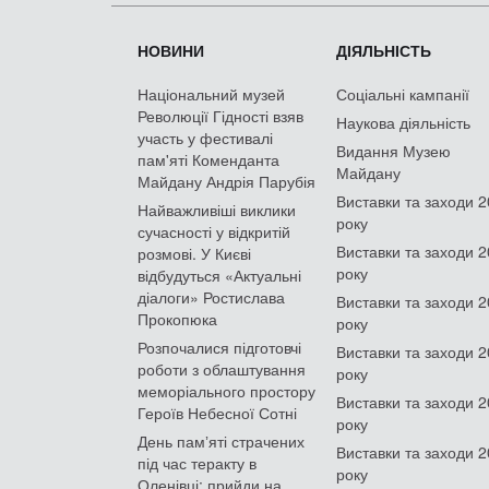
НОВИНИ
ДІЯЛЬНІСТЬ
Національний музей
Соціальні кампанії
Революції Гідності взяв
Наукова діяльність
участь у фестивалі
Видання Музею
пам'яті Коменданта
Майдану
Майдану Андрія Парубія
Виставки та заходи 
Найважливіші виклики
року
сучасності у відкритій
Виставки та заходи 
розмові. У Києві
року
відбудуться «Актуальні
діалоги» Ростислава
Виставки та заходи 
Прокопюка
року
Розпочалися підготовчі
Виставки та заходи 
роботи з облаштування
року
меморіального простору
Виставки та заходи 
Героїв Небесної Сотні
року
День памʼяті страчених
Виставки та заходи 
під час теракту в
року
Оленівці: прийди на