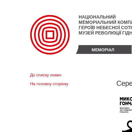
Перейти
до
основного
НАЦІОНАЛЬНИЙ
матеріалу
МЕМОРІАЛЬНИЙ КОМП
ГЕРОЇВ НЕБЕСНОЇ СОТН
МУЗЕЙ РЕВОЛЮЦІЇ ГІД
МЕМОРІАЛ
До списку новин
Сере
На головну сторінку