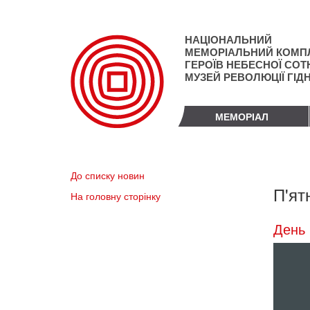
Перейти
до
основного
НАЦІОНАЛЬНИЙ
матеріалу
МЕМОРІАЛЬНИЙ КОМП
ГЕРОЇВ НЕБЕСНОЇ СОТН
МУЗЕЙ РЕВОЛЮЦІЇ ГІД
МЕМОРІАЛ
До списку новин
П'ят
На головну сторінку
День 