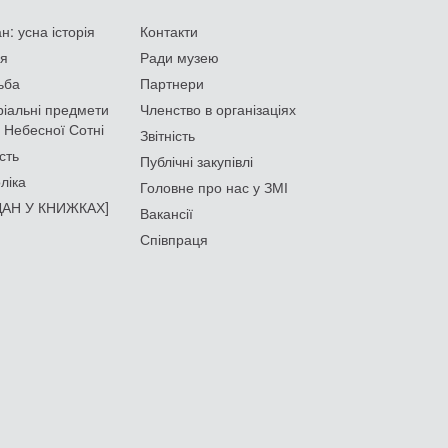
: усна історія
Контакти
ія
Ради музею
ьба
Партнери
іальні предмети
Членство в організаціях
 Небесної Сотні
Звітність
сть
Публічні закупівлі
ліка
Головне про нас у ЗМІ
АН У КНИЖКАХ]
Вакансії
Співпраця