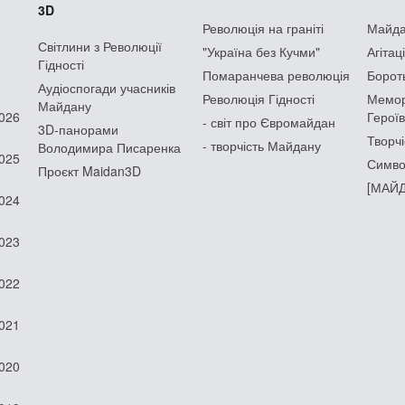
3D
Революція на граніті
Майдан
Світлини з Революції
"Україна без Кучми"
Агітац
Гідності
Помаранчева революція
Борот
Аудіоспогади учасників
Революція Гідності
Мемор
Майдану
2026
Героїв
- світ про Євромайдан
3D-панорами
Творчі
- творчість Майдану
Володимира Писаренка
2025
Симво
Проєкт Maidan3D
[МАЙД
2024
2023
2022
2021
2020