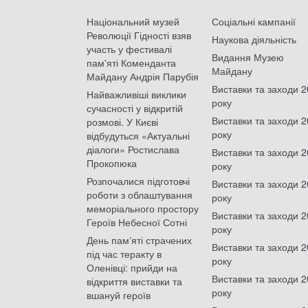
Національний музей
Соціальні кампанії
Революції Гідності взяв
Наукова діяльність
участь у фестивалі
Видання Музею
пам'яті Коменданта
Майдану
Майдану Андрія Парубія
Виставки та заходи 
Найважливіші виклики
року
сучасності у відкритій
Виставки та заходи 
розмові. У Києві
року
відбудуться «Актуальні
діалоги» Ростислава
Виставки та заходи 
Прокопюка
року
Розпочалися підготовчі
Виставки та заходи 
роботи з облаштування
року
меморіального простору
Виставки та заходи 
Героїв Небесної Сотні
року
День памʼяті страчених
Виставки та заходи 
під час теракту в
року
Оленівці: прийди на
Виставки та заходи 
відкриття виставки та
року
вшануй героїв