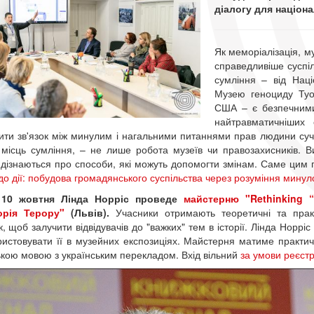
діалогу для націона
Як меморіалізація, му
справедливіше суспіл
сумління – від Наці
Музею геноциду Ту
США – є безпечними
найтравматичніших 
ити зв'язок між минулим і нагальними питаннями прав людини суч
ї місць сумління, – не лише робота музеїв чи правозахисників. 
 дізнаються про способи, які можуть допомогти змінам. Саме ци
 до дії: побудова громадянського суспільства через розуміння минул
10 жовтня Лінда Норріс проведе
майстерню "Rethinking “
орія Терору"
(Львів).
Учасники отримають теоретичні та практ
к, щоб залучити відвідувачів до "важких" тем в історії. Лінда Норрі
ристовувати її в музейних експозиціях. Майстерня матиме практич
ькою мовою з українським перекладом. Вхід вільний
за умови реєстр