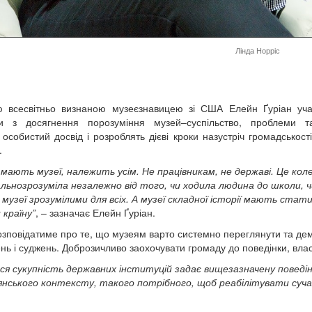
Лінда Норріс
 всесвітньо визнаною музеєзнавицею зі США Елейн Ґуріан учас
ки з досягнення порозуміння музей–суспільство, проблеми
, особистий досвід і розроблять дієві кроки назустріч громадськос
.
 мають музеї, належить усім. Не працівникам, не державі. Це кол
льнозрозуміла незалежно від того, чи ходила людина до школи, чи
музеї зрозумілими для всіх. А музеї складної історії мають стат
 країну”
, – зазначає Елейн Ґуріан.
озповідатиме про те, що музеям варто системно переглянути та демо
нь і суджень. Доброзичливо заохочувати громаду до поведінки, влас
ся сукупність державних інституцій задає вищезазначену поведі
нського контексту, такого потрібного, щоб реабілітувати суч