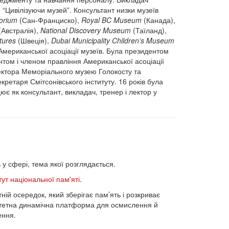
и “Цивілізуючи музей”. Консультант низки музеїв
orium
(Сан-Франциско),
Royal BC Museum
(Канада),
Австралія),
National Discovery Museum
(Таїланд),
tures
(Швеція),
Dubai Municipality Children’s Museum
Американської асоціації музеїв. Була президентом
нтом і членом правління Американської асоціації
ктора Меморіального музею Голокосту та
ретаря Смітсонівського інституту. 16 років була
є як консультант, викладач, тренер і лектор у
 сфері, тема якої розглядається.
тут національної пам'яті
.
ній осередок, який зберігає пам’ять і розкриває
ритетна динамічна платформа для осмислення й
ення.