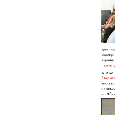
встанов
коаліці
України
пам’яті
А вже 
"Терит
виставо
як вико
англійс