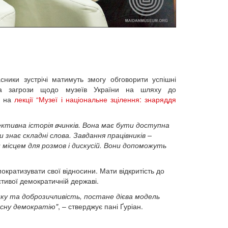
ники зустрічі матимуть змогу обговорити успішні
 та загрози щодо музеїв України на шляху до
ті на
лекції “Музеї і національне зцілення: знаряддя
ективна історія вчинків. Вона має бути доступна
 знає складні слова. Завдання працівників –
и місцем для розмов і дискусій. Вони допоможуть
кратизувати свої відносини. Мати відкритість до
тивої демократичній державі.
нку та доброзичливість, постане дієва модель
асну демократію"
, – стверджує пані Ґуріан.