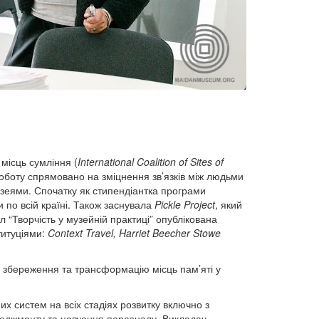
місць сумління (
International Coalition of Sites of
роботу спрямовано на зміцнення зв’язків між людьми
музеями. Спочатку як стипендіантка програми
 по всій країні. Також заснувала
Pickle Project
, який
л “Творчість у музейній практиці” опублікована
титуціями:
Context Travel, Harriet Beecher Stowe
збереження та трансформацію місць пам’яті у
х систем на всіх стадіях розвитку включно з
неджменту та навчання персоналу. Викладач