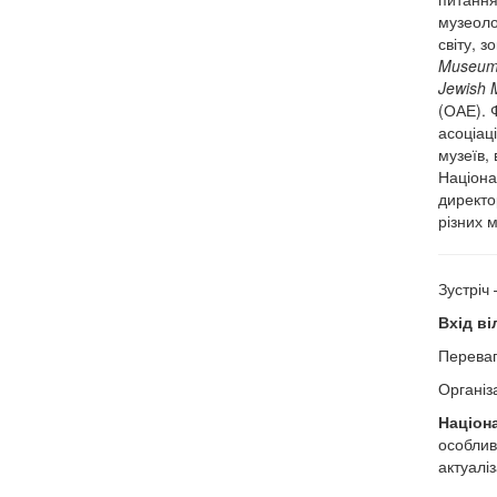
музеолог
світу, 
Museum 
Jewish
(ОАЕ). 
асоціац
музеїв,
Націона
директо
різних 
Зустріч
Вхід ві
Переваг
Організ
Націон
особлив
актуалі