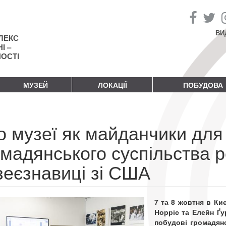
ВИ
ЛЕКС
І –
НОСТІ
МУЗЕЙ
ЛОКАЦІЇ
ПОБУДОВА
 музеї як майданчики для 
омадянського суспільства 
зеєзнавиці зі США
7 та 8 жовтня в Ки
Норріс та Елейн Ґу
побудові громадян