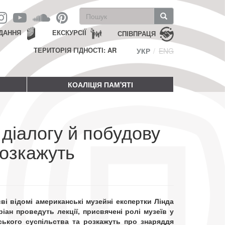
Пошукова
форма
Пошук
ДАННЯ
ЕКСКУРСІЇ
СПІВПРАЦЯ
ТЕРИТОРІЯ ГІДНОСТІ: AR
УКР
ENG
КОАЛІЦІЯ ПАМ'ЯТІ
діалогу й побудову
розкажуть
єві відомі американські музейні експертки Лінда
ріан проведуть лекції, присвячені ролі музеїв у
ського суспільства та розкажуть про знаряддя