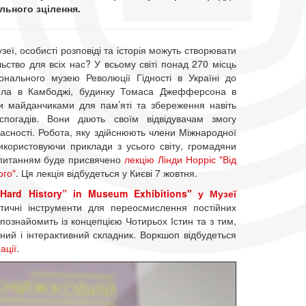
льного зцілення.
зеї, особисті розповіді та історія можуть створювати
ьство для всіх нас? У всьому світі понад 270 місць
онального музею Революції Гідності в Україні до
ола в Камбоджі, будинку Томаса Джефферсона в
 майданчиками для пам’яті та збереження навіть
спогадів. Вони дають своїм відвідувачам змогу
асності. Робота, яку здійснюють члени Міжнародної
Використовуючи приклади з усього світу, громадяни
м питанням буде присвячено
лекцію Лінди Норріс "Від
ого"
. Ця лекція відбудеться у Києві 7 жовтня.
Hard History” in Museum Exhibitions" у Музеї
ичні інструменти для переосмислення постійних
с познайомить із концепцією Чотирьох Істин та з тим,
ний і інтерактивний складник. Воркшоп відбудеться
ації
.