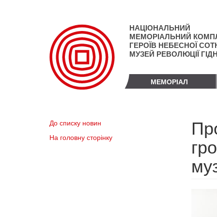
Перейти
до
основного
НАЦІОНАЛЬНИЙ
матеріалу
МЕМОРІАЛЬНИЙ КОМП
ГЕРОЇВ НЕБЕСНОЇ СОТН
МУЗЕЙ РЕВОЛЮЦІЇ ГІД
МЕМОРІАЛ
Про
До списку новин
На головну сторінку
гр
му