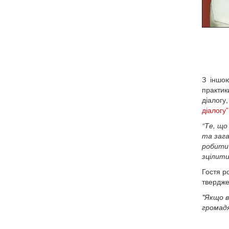
З іншою
практи
діалогу
діалогу”
“Те, що
та зага
робити 
зцілити
Гостя р
твердже
"Якщо в
громадя