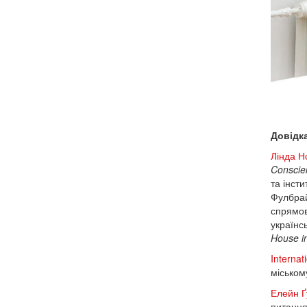
Довідка
Лінда Н
Conscie
та інст
Фулбрай
спрямова
українс
House i
Internat
міському
Елейн Ґ
питання