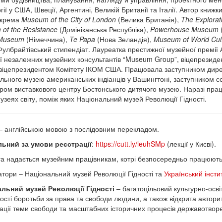
ії у США, Швеції, Аргентині, Великій Британії та Італії. Автор книжк
зокрема
Museum of the City of London
(Велика Британія),
The Explorat
of the Resistance
(Домініканська Республіка),
Powerhouse Museum
(
 Museum
(Німеччина),
Te Papa
(Нова Зеландія),
Museum of World Cul
Фулбрайтівський стипендіат. Лауреатка престижної музейної премії 
ії незалежних музейних консультантів “Museum Group”, віцепрезиде
 віцепрезидентом Комітету ІКОМ США. Працювала заступником дире
льного музею американських індіанців у Вашингтоні, заступником сек
ром виставкового центру Бостонського дитячого музею. Наразі працю
музеях світу, поміж яких Національний музей Революції Гідності.
 – англійською мовою з послідовним перекладом.
льний за умови реєстрації
:
https://cutt.ly/leuhSMp
(лекції у Києві).
а надається музейним працівникам, котрі безпосередньо працюють у
атори – Національний музей Революції Гідності та
Український інсти
альний музей Революції Гідності
– багатоцільовий культурно-освіт
ості боротьби за права та свободи людини, а також відкрита авто
зації теми свободи та масштабних історичних процесів державотвор