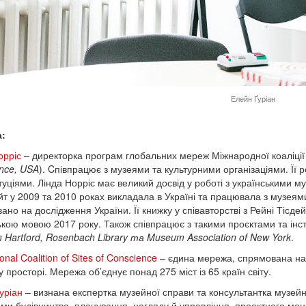
Елейн Ґуріан
:
орріс
– директорка програм глобальних мереж Міжнародної коаліції 
nce, USA
). Cпівпрацює з музеями та культурними організаціями. Її 
итуціями. Лінда Норріс має великий досвід у роботі з українськими 
т у 2009 та 2010 роках викладала в Україні та працювала з музеями
но на дослідження України. Її книжку у співавторстві з Рейні Тісдей
ькою мовою 2017 року. Також співпрацює з такими проєктами та інс
n Hartford, Rosenbach Library та Museum Association of New York
.
ional Coalition of Sites of Conscience
– єдина мережа, спрямована на 
 просторі. Мережа об’єднує понад 275 міст із 65 країн світу.
уріан
– визнана експертка музейної справи та консультантка музейни
ми будівництва, планування, нагляду й управління, проектного ме