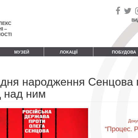
ВИ
ЛЕКС
І –
НОСТІ
МУЗЕЙ
ЛОКАЦІЇ
ПОБУДОВА
 дня народження Сенцова 
д над ним
Доку
“Процес. 