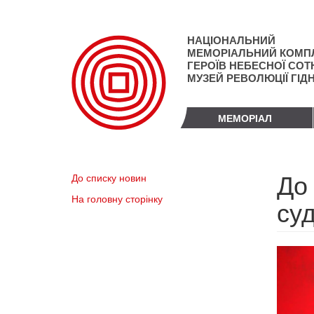
Перейти
до
основного
НАЦІОНАЛЬНИЙ
матеріалу
МЕМОРІАЛЬНИЙ КОМП
ГЕРОЇВ НЕБЕСНОЇ СОТН
МУЗЕЙ РЕВОЛЮЦІЇ ГІД
МЕМОРІАЛ
До
До списку новин
На головну сторінку
су