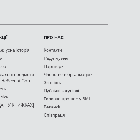
ЦІЇ
ПРО НАС
: усна історія
Контакти
ія
Ради музею
ьба
Партнери
іальні предмети
Членство в організаціях
 Небесної Сотні
Звітність
сть
Публічні закупівлі
ліка
Головне про нас у ЗМІ
АН У КНИЖКАХ]
Вакансії
Співпраця