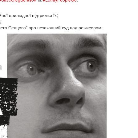
йної прилюдної підтримки їх;
;
лега Сенцова" про незаконний суд над режисером.