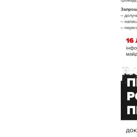
Запрош
– долуч
– написа
– перег