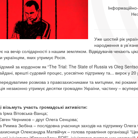
Інформаційно
Нез
Уже шостий рік украї
народження в ув’язне
є на вечір солідарності з нашим земляком. Відвідувачів чекають ціка
и українцям, яких утримує Росія.
ідомий за кордоном як “The Trial: The State of Russia vs Oleg Sentso
йдані, врешті судовий процес, усесвітню підтримку та... вирок у 20 
передуватиме розмова з правозахисниками та митцями, які роками п
ія незаконно утримує десятки громадян України, частину – всупер
і візьмуть участь громадські активісти:
ка Ірма Вітовська-Ванца;
 Євген Черников – друг Олега Сенцова;
ка Римма Зюбіна – послідовна учасниця заходів на підтримку Олега
захисниця Олександра Матвійчук – голова правління організації “Ц
ької ініціативи “Євромайдан SOS”, ініціаторка визвольних кампаній