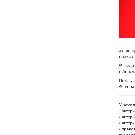
запрошу
написат
Фільм, в
в Автома
Показу 
Федерац
У заход
• актор
• актор
• актор
• право
громадс