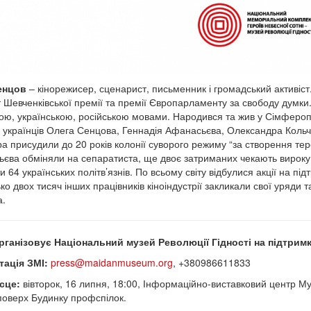
енцов
– кінорежисер, сценарист, письменник і громадський активіст
 Шевченківської премії та премії Європарламенту за свободу думки.
ою, українською, російською мовами. Народився та жив у Сімферопо
 українців Олега Сенцова, Геннадія Афанасьєва, Олександра Кольче
а присудили до 20 років колонії суворого режиму “за створення терор
єва обміняли на сепаратиста, ще двоє затриманих чекають вироку.
ти 64 українських політв’язнів. По всьому світу відбулися акції на 
ко двох тисяч інших працівників кіноіндустрії закликали свої уряди т
а.
рганізовує Національний музей Революції Гідності на підтрим
ація ЗМІ:
press@maidanmuseum.org
, +380986611833
ісце:
вівторок, 16 липня, 18:00, Інформаційно-виставковий центр М
поверх Будинку профспілок.