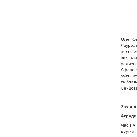
Олег С
Лауреат
польськ
викрали
режисер
Афанась
звільни
та близь
Сенцов
Захід о
Акредит
Час і м
другий 