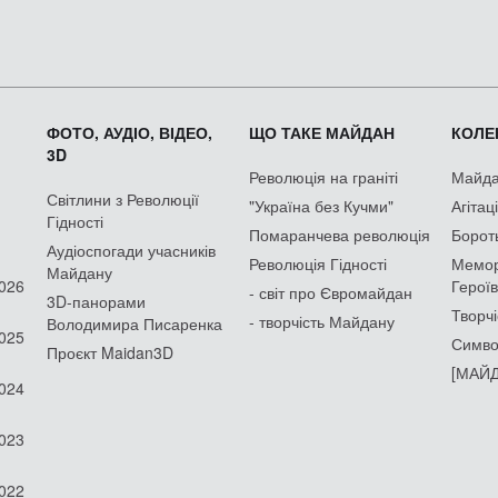
ФОТО, АУДІО, ВІДЕО,
ЩО ТАКЕ МАЙДАН
КОЛЕК
3D
Революція на граніті
Майдан
Світлини з Революції
"Україна без Кучми"
Агітац
Гідності
Помаранчева революція
Борот
Аудіоспогади учасників
Революція Гідності
Мемор
Майдану
2026
Героїв
- світ про Євромайдан
3D-панорами
Творчі
- творчість Майдану
Володимира Писаренка
2025
Симво
Проєкт Maidan3D
[МАЙД
2024
2023
2022