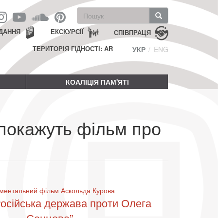
Пошукова
форма
Пошук
ДАННЯ
ЕКСКУРСІЇ
СПІВПРАЦЯ
ТЕРИТОРІЯ ГІДНОСТІ: AR
УКР
ENG
КОАЛІЦІЯ ПАМ'ЯТІ
покажуть фільм про
ментальний фільм Аскольда Курова
Російська держава проти Олега
Сенцова”