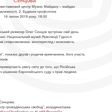
-виставковий центр Музею Майдану – майдан
алежності, 2, Будинок профспілок
16 липня 2019 року, 18:00
нський режисер Олег Сенцов зустрічає свій день
нні. Національний музей Революції Гідності
ві співрозмовники, кіноперегляд і можливість
v”, показує друзів і родичів кримчанина, його участь
років.
ривертають увагу світу до того, що Російська
еч рішенню Європейського суду з прав людини.
 Сенцова;
ентр громадянських свобод”, координаторка
#SaveOlegSentsov
та
#LetMyPeopleGo
.