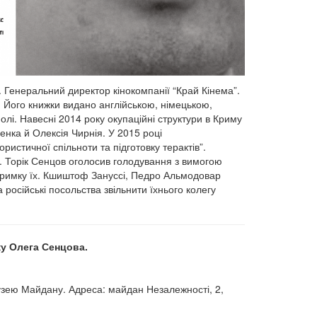
. Генеральний директор кінокомпанії “Край Кінема”.
 Його книжки видано англійською, німецькою,
лі. Навесні 2014 року окупаційні структури в Криму
нка й Олексія Чирнія. У 2015 році
истичної спільноти та підготовку терактів”.
 Торік Сенцов оголосив голодування з вимогою
підтримку їх. Кшиштоф Зануссі, Педро Альмодовар
а російські посольства звільнити їхнього колегу
ку Олега Сенцова.
узею Майдану. Адреса: майдан Незалежності, 2,