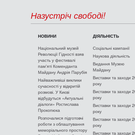
Назустріч свободі!
НОВИНИ
ДІЯЛЬНІСТЬ
Національний музей
Соціальні кампанії
Революції Гідності взяв
Наукова діяльність
участь у фестивалі
Видання Музею
пам'яті Коменданта
Майдану
Майдану Андрія Парубія
Виставки та заходи 
Найважливіші виклики
року
сучасності у відкритій
Виставки та заходи 
розмові. У Києві
року
відбудуться «Актуальні
діалоги» Ростислава
Виставки та заходи 
Прокопюка
року
Розпочалися підготовчі
Виставки та заходи 
роботи з облаштування
року
меморіального простору
Виставки та заходи 