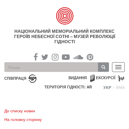
Перейти
до
основного
матеріалу
НАЦІОНАЛЬНИЙ МЕМОРІАЛЬНИЙ КОМПЛЕКС
ГЕРОЇВ НЕБЕСНОЇ СОТНІ – МУЗЕЙ РЕВОЛЮЦІЇ
ГІДНОСТІ
Пошукова
Toggl
форма
navig
Пошук
ВИДАННЯ
ЕКСКУРСІЇ
СПІВПРАЦЯ
ТЕРИТОРІЯ ГІДНОСТІ: AR
УКР
ENG
До списку новин
На головну сторінку