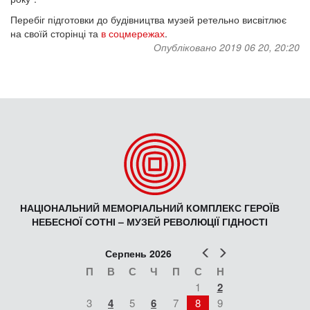
Перебіг підготовки до будівництва музей ретельно висвітлює
на своїй сторінці та
в соцмережах
.
Опубліковано 2019 06 20, 20:20
НАЦІОНАЛЬНИЙ МЕМОРІАЛЬНИЙ КОМПЛЕКС ГЕРОЇВ
НЕБЕСНОЇ СОТНІ – МУЗЕЙ РЕВОЛЮЦІЇ ГІДНОСТІ
Попер
Наст
Серпень 2026
П
В
С
Ч
П
С
Н
1
2
3
4
5
6
7
8
9