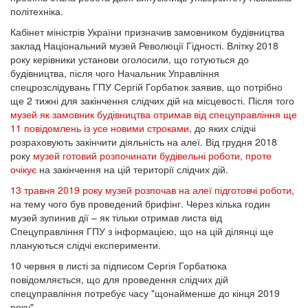
політехніка.
Кабінет міністрів України призначив замовником будівництва
заклад Національний музей Революції Гідності. Влітку 2018
року керівники установи оголосили, що готуються до
будівництва, після чого Начальник Управління
спецрозслідувань ГПУ Сергій Горбатюк заявив, що потрібно
ще 2 тижні для закінчення слідчих дій на місцевості. Після того
музей як замовник будівництва отримав від спецуправління ще
11 повідомлень із усе новими строками
, до яких слідчі
розраховують закінчити діяльність на алеї. Від грудня 2018
року
музей готовий розпочинати будівельні роботи, проте
очікує
на закінчення на цій території слідчих дій.
13 травня 2019 року музей розпочав на алеї підготовчі роботи
,
на тему чого був проведений брифінг. Через кілька годин
музей зупинив дії – як тільки отримав листа від
Спецуправління ГПУ з інформацією, що на цій ділянці ще
плануються слідчі експерименти.
10 червня в листі за підписом Сергія Горбатюка
повідомляється, що для проведення слідчих дій
спецуправління потребує часу "щонайменше до кінця 2019
року".