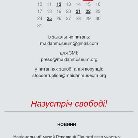
10
11
12
13
14
15
16
17
18
19
20
21
22
23
24
25
26
27
28
29
30
31
із загальних питань:
maidanmuseum@gmail.com
для ЗМІ:
press@maidanmuseum.org
у питаннях запобігання корупції:
stopcorruption@maidanmuseum.org
Назустріч свободі!
НОВИНИ
Національний музей Революції Гідності взяв участь у