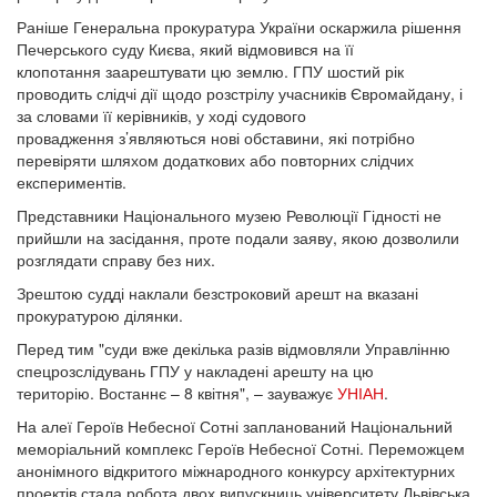
Раніше Генеральна прокуратура України оскаржила рішення
Печерського суду Києва, який відмовився на її
клопотання заарештувати цю землю. ГПУ шостий рік
проводить слідчі дії щодо розстрілу учасників Євромайдану, і
за словами її керівників, у ході судового
провадження з’являються нові обставини, які потрібно
перевіряти шляхом додаткових або повторних слідчих
експериментів.
Представники Національного музею Революції Гідності не
прийшли на засідання, проте подали заяву, якою дозволили
розглядати справу без них.
Зрештою судді наклали безстроковий арешт на вказані
прокуратурою ділянки.
Перед тим "суди вже декілька разів відмовляли Управлінню
спецрозслідувань ГПУ у накладені арешту на цю
територію. Востаннє – 8 квітня", – зауважує
УНІАН
.
На алеї Героїв Небесної Сотні запланований Національний
меморіальний комплекс Героїв Небесної Сотні. Переможцем
анонімного відкритого міжнародного конкурсу архітектурних
проектів стала робота двох випускниць університету Львівська