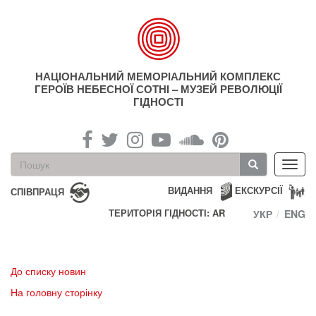
Перейти
до
основного
матеріалу
НАЦІОНАЛЬНИЙ МЕМОРІАЛЬНИЙ КОМПЛЕКС
ГЕРОЇВ НЕБЕСНОЇ СОТНІ – МУЗЕЙ РЕВОЛЮЦІЇ
ГІДНОСТІ
Пошукова
Toggl
форма
navig
Пошук
ВИДАННЯ
ЕКСКУРСІЇ
СПІВПРАЦЯ
ТЕРИТОРІЯ ГІДНОСТІ: AR
УКР
ENG
До списку новин
На головну сторінку