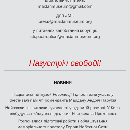
maidanmuseum@gmail.com
для ЗМІ:
press@maidanmuseum.org
у питаннях запобігання корупції:
stopcorruption@maidanmuseum.org
Назустріч свободі!
НОВИНИ
Національний музей Революції Гідності взяв участь у
фестивалі пам'яті Коменданта Майдану Андрія Парубія
Найважливіші виклики сучасності у відкритій розмові. У Києві
відбудуться «Актуальні діалоги» Ростислава Прокопюка
Розпочалися підготовчі роботи з облаштування
меморіального простору Героїв Небесної Сотні