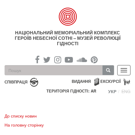
Перейти
до
основного
матеріалу
НАЦІОНАЛЬНИЙ МЕМОРІАЛЬНИЙ КОМПЛЕКС
ГЕРОЇВ НЕБЕСНОЇ СОТНІ – МУЗЕЙ РЕВОЛЮЦІЇ
ГІДНОСТІ
Пошукова
Toggl
форма
navig
Пошук
ВИДАННЯ
ЕКСКУРСІЇ
СПІВПРАЦЯ
ТЕРИТОРІЯ ГІДНОСТІ: AR
УКР
ENG
До списку новин
На головну сторінку