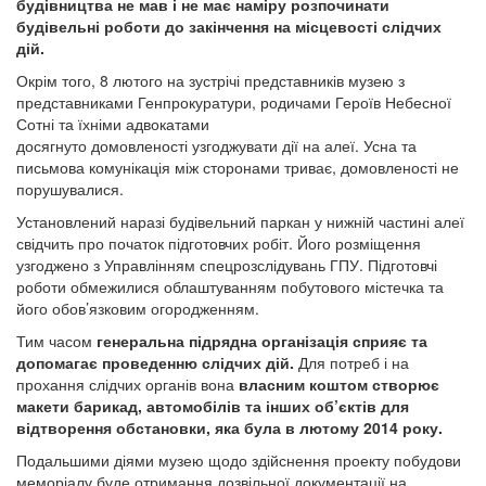
будівництва не мав і не має наміру розпочинати
будівельні роботи до закінчення на місцевості слідчих
дій.
Окрім того, 8 лютого на зустрічі представників музею з
представниками Генпрокуратури, родичами Героїв Небесної
Сотні та їхніми адвокатами
досягнуто домовленості узгоджувати дії на алеї. Усна та
письмова комунікація між сторонами триває, домовленості не
порушувалися.
Установлений наразі будівельний паркан у нижній частині алеї
свідчить про початок підготовчих робіт. Його розміщення
узгоджено з Управлінням спецрозслідувань ГПУ. Підготовчі
роботи обмежилися облаштуванням побутового містечка та
його обов’язковим огородженням.
Тим часом
генеральна підрядна організація сприяє та
допомагає проведенню слідчих дій.
Для потреб і на
прохання слідчих органів вона
власним коштом створює
макети барикад, автомобілів та інших об’єктів для
відтворення обстановки, яка була в лютому 2014 року.
Подальшими діями музею щодо здійснення проекту побудови
меморіалу буде отримання дозвільної документації на