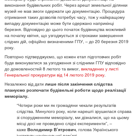
виконання будівельних робіт. Через арешт земельної ділянки
музей не мав змоги одержати цю документацію. Процедура
отримання таких дозволів потребує часу, тож у найкращому
випадку документацію може бути одержано наприкінці
березня. Відповідно до цього початок будівництва можливий
на початку квітня, що узгоджується зі строками завершення
слідчих дій, офіційно визначеними ГПУ, – до 20 березня 2019
року.
Повторно підтверджуємо, що кожен етап підготовчих робіт
буде виконуватися за узгодження зі слідчими ГПУ відповідно
до домовленостей 8 лютого та вимог,
викладених у листі
Генеральної прокуратури від 14 лютого 2019 року
.
Незалежно від дати
лише після закінчення слідства
плануємо розпочати будівельні роботи щодо реалізації
меморіалу.
“Чотири роки ми як громадяни чекали результатів
слідства. Минулого року, коли нарешті зрушилася справа
зі спорудженням меморіалу, ми дізналися, що на цьому
місці досі не проведено слідчі експерименти”, –
каже
Володимир В’ятрович
, голова Українського
інституту національної пам’яті.