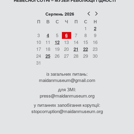
Попер
Наст
Серпень 2026
П
В
С
Ч
П
С
Н
1
2
3
4
5
6
7
8
9
10
11
12
13
14
15
16
17
18
19
20
21
22
23
24
25
26
27
28
29
30
31
із загальних питань:
maidanmuseum@gmail.com
для ЗМІ:
press@maidanmuseum.org
у питаннях запобігання корупції:
stopcorruption@maidanmuseum.org