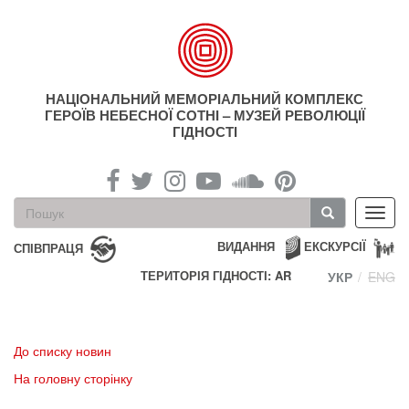
Перейти
до
основного
матеріалу
НАЦІОНАЛЬНИЙ МЕМОРІАЛЬНИЙ КОМПЛЕКС
ГЕРОЇВ НЕБЕСНОЇ СОТНІ – МУЗЕЙ РЕВОЛЮЦІЇ
ГІДНОСТІ
Пошукова
Toggl
форма
navig
Пошук
ВИДАННЯ
ЕКСКУРСІЇ
СПІВПРАЦЯ
ТЕРИТОРІЯ ГІДНОСТІ: AR
УКР
ENG
До списку новин
На головну сторінку