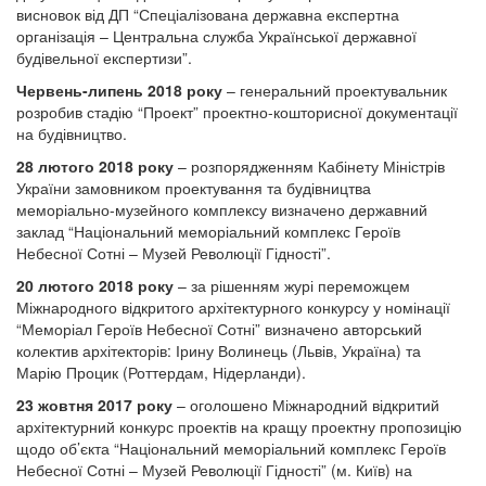
висновок від ДП “Спеціалізована державна експертна
організація – Центральна служба Української державної
будівельної експертизи”.
Червень-липень 2018 року
– генеральний проектувальник
розробив стадію “Проект” проектно-кошторисної документації
на будівництво.
28 лютого 2018 року
– розпорядженням Кабінету Міністрів
України замовником проектування та будівництва
меморіально-музейного комплексу визначено державний
заклад “Національний меморіальний комплекс Героїв
Небесної Сотні – Музей Революції Гідності”.
20 лютого 2018 року
– за рішенням журі переможцем
Міжнародного відкритого архітектурного конкурсу у номінації
“Меморіал Героїв Небесної Сотні” визначено авторський
колектив архітекторів: Ірину Волинець (Львів, Україна) та
Марію Процик (Роттердам, Нідерланди).
23 жовтня 2017 року
– оголошено Міжнародний відкритий
архітектурний конкурс проектів на кращу проектну пропозицію
щодо об’єкта “Національний меморіальний комплекс Героїв
Небесної Сотні – Музей Революції Гідності” (м. Київ) на