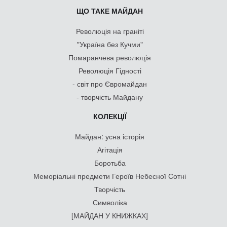
ЩО ТАКЕ МАЙДАН
Революція на граніті
"Україна без Кучми"
Помаранчева революція
Революція Гідності
- світ про Євромайдан
- творчість Майдану
КОЛЕКЦІЇ
Майдан: усна історія
Агітація
Боротьба
Меморіальні предмети Героїв Небесної Сотні
Творчість
Символіка
[МАЙДАН У КНИЖКАХ]