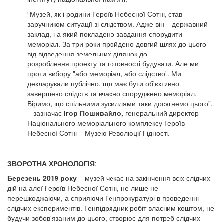
“Музей, як і родини Героїв Небесної Сотні, став
заручником ситуації зі слідством. Адже він – державний
заклад, на який покладено завдання спорудити
меморіал. За три роки пройдено довгий шлях до цього –
від відведення земельних ділянок до
розроблення проекту та готовності будувати. Але ми
проти вибору "або меморіал, або слідство". Ми
декларували публічно, що має бути об'єктивно
завершено слідств та вчасно споруджено меморіал.
Віримо, що спільними зусиллями таки досягнемо цього”,
– зазначає
Ігор Пошивайло,
генеральний директор
Національного меморіального комплексу Героїв
Небесної Сотні – Музею Революції Гідності.
ЗВОРОТНА ХРОНОЛОГІЯ
:
Березень 2019 року
– музей чекає на закінчення всіх слідчих
дій на алеї Героїв Небесної Сотні, не лише не
перешкоджаючи, а сприяючи Генпрокуратурі в проведенні
слідчих експериментів. Генпідрядник робіт власним коштом, не
будучи зобов'язаним до цього, створює для потреб слідчих