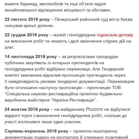
макети барикад, автомобілів та інші об’єкти задля
якнайповнішого відтворення місцевості та обставин.
22 лютого 2019 року
– Печерський районний суд міста Києва
скасував арешт ділянки.
22 грудня 2018 року
– музей і генпідрядник
підписали договір
на виконання робіт та чекають і далі закінчення слідчих дій на
алеї.
14 листопада 2018 року
– за результатами процедури
публічних закупівель із чотирьох претендентів на
генпідрядника робіт відібрано переможця. Але Тендерний
комітет замовника відхилив пропозицію претендента через
її невідповідність умовам тендерної документації. Переможцем
було оголошено наступну пропозицію – пропозицію ТОВ
“Спеціальна науково-реставраційна проектно-будівельно-
виробнича майстерня “Україна-Реставрація”.
24 жовтня 2018 року
– на майданчику
Prozorro
не відбулися
відкриті торги з визначення генпідрядника робіт, оскільки до
участі зголосився лише один учасник.
Серпень-вересень 2018 року
– проектно-кошторисну
документацію подано на експертизу й отримано позитивний