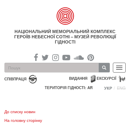
Перейти
до
основного
матеріалу
НАЦІОНАЛЬНИЙ МЕМОРІАЛЬНИЙ КОМПЛЕКС
ГЕРОЇВ НЕБЕСНОЇ СОТНІ – МУЗЕЙ РЕВОЛЮЦІЇ
ГІДНОСТІ
Пошукова
Toggl
форма
navig
Пошук
ВИДАННЯ
ЕКСКУРСІЇ
СПІВПРАЦЯ
ТЕРИТОРІЯ ГІДНОСТІ: AR
УКР
ENG
До списку новин
На головну сторінку