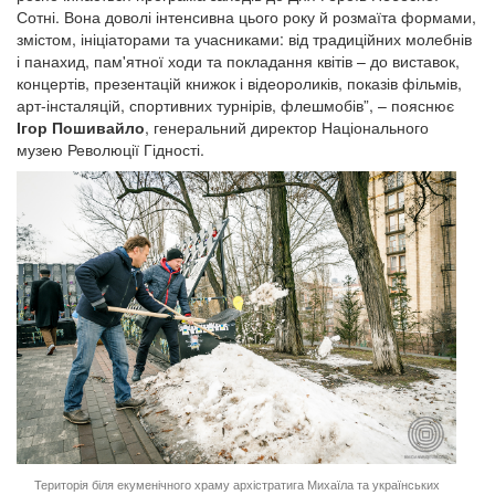
Сотні. Вона доволі інтенсивна цього року й розмаїта формами,
змістом, ініціаторами та учасниками: від традиційних молебнів
і панахид, пам'ятної ходи та покладання квітів – до виставок,
концертів, презентацій книжок і відеороликів, показів фільмів,
арт-інсталяцій, спортивних турнірів, флешмобів”, – пояснює
Ігор Пошивайло
, генеральний директор Національного
музею Революції Гідності.
Територія біля екуменічного храму архістратига Михаїла та українських