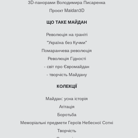
3D-панорами Володимира Писаренка
Проєкт Maidan3D
ЩО ТАКЕ МАЙДАН
Революція на граніті
"Україна без Кучми"
Помаранчева революція
Революція Гідності
- світ про Євромайдан
- творчість Майдану
КОЛЕКЦІЇ
Майдан: усна історія
Агітація
Боротьба
Меморіальні предмети Героїв Небесної Сотні
Творчість