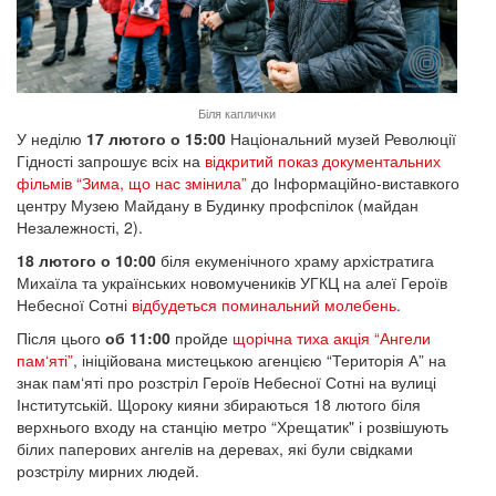
Біля каплички
У неділю
17 лютого о 15:00
Національний музей Революції
Гідності запрошує всіх на
відкритий показ документальних
фільмів “Зима, що нас змінила”
до Інформаційно-виставкого
центру Музею Майдану в Будинку профспілок (майдан
Незалежності, 2).
18 лютого о 10:00
біля екуменічного храму архістратига
Михаїла та українських новомучеників УГКЦ на алеї Героїв
Небесної Сотні
відбудеться
поминальний
молебень
.
Після цього
об 11:00
пройде
щорічна тиха акція “Ангели
пам‘яті”
, ініційована мистецькою агенцією “Територія А” на
знак пам‘яті про розстріл Героїв Небесної Сотні на вулиці
Інститутській. Щороку кияни збираються 18 лютого біля
верхнього входу на станцію метро “Хрещатик" і розвішують
білих паперових ангелів на деревах, які були свідками
розстрілу мирних людей.