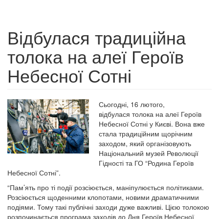
Відбулася традиційна
толока на алеї Героїв
Небесної Сотні
Сьогодні, 16 лютого,
відбулася толока на алеї Героїв
Небесної Сотні у Києві. Вона вже
стала традиційним щорічним
заходом, який організовують
Національний музей Революції
Гідності та ГО “Родина Героїв
Небесної Сотні”.
“Пам’ять про ті події розсіюється, маніпулюється політиками.
Розсіюється щоденними клопотами, новими драматичними
подіями. Тому такі публічні заходи дуже важливі. Цією толокою
розпочинається програма заходів до Дня Героїв Небесної