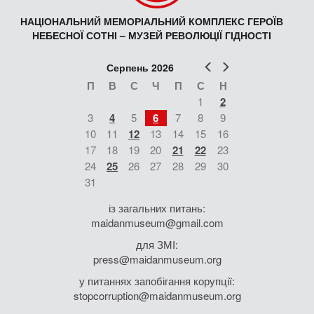
НАЦІОНАЛЬНИЙ МЕМОРІАЛЬНИЙ КОМПЛЕКС ГЕРОЇВ
НЕБЕСНОЇ СОТНІ – МУЗЕЙ РЕВОЛЮЦІЇ ГІДНОСТІ
Попер
Наст
Серпень 2026
П
В
С
Ч
П
С
Н
1
2
3
4
5
6
7
8
9
10
11
12
13
14
15
16
17
18
19
20
21
22
23
24
25
26
27
28
29
30
31
із загальних питань:
maidanmuseum@gmail.com
для ЗМІ:
press@maidanmuseum.org
у питаннях запобігання корупції:
stopcorruption@maidanmuseum.org