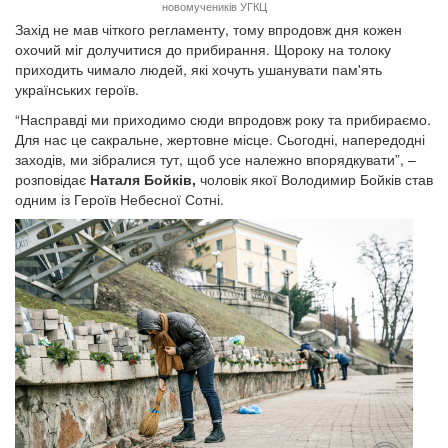
новомучеників УГКЦ
Захід не мав чіткого регламенту, тому впродовж дня кожен
охочий міг долучитися до прибирання. Щороку на толоку
приходить чимало людей, які хочуть ушанувати пам'ять
українських героїв.
“Насправді ми приходимо сюди впродовж року та прибираємо.
Для нас це сакральне, жертовне місце. Сьогодні, напередодні
заходів, ми зібралися тут, щоб усе належно впорядкувати”, –
розповідає
Наталя Бойків,
чоловік якої Володимир Бойків став
одним із Героїв Небесної Сотні.