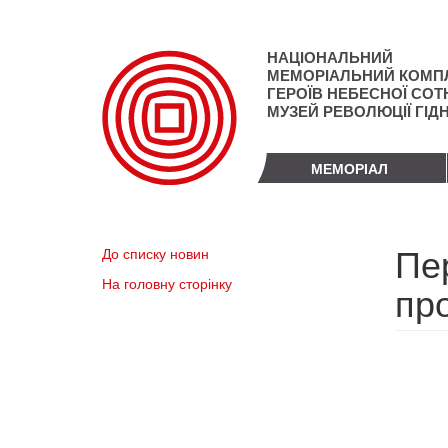
Перейти
до
основного
НАЦІОНАЛЬНИЙ
матеріалу
МЕМОРІАЛЬНИЙ КОМП
ГЕРОЇВ НЕБЕСНОЇ СОТН
МУЗЕЙ РЕВОЛЮЦІЇ ГІД
МЕМОРІАЛ
Пе
До списку новин
На головну сторінку
пр