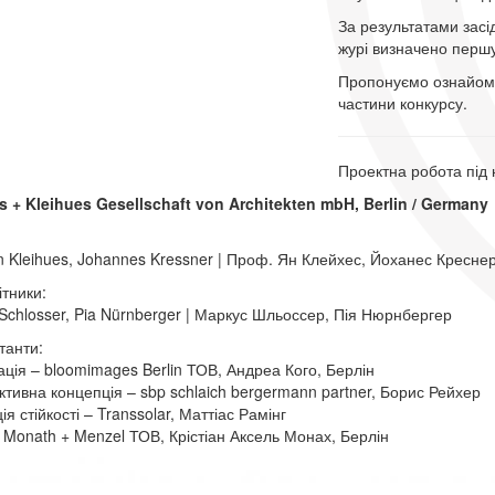
За результатами зас
журі визначено першу,
Пропонуємо ознайомит
частини конкурсу.
Проектна робота під
s + Kleihues Gesellschaft von Architekten mbH, Berlin / Germany
:
an Kleihues, Johannes Kressner | Проф. Ян Клейхес, Йоханес Кресне
ітники:
Schlosser, Pia Nürnberger | Маркус Шльоссер, Пія Нюрнбергер
танти:
зація – bloomimages Berlin ТОВ, Андреа Кого, Берлін
ктивна концепція – sbp schlaich bergermann partner, Борис Рейхер
я стійкості – Transsolar, Маттіас Рамінг
 Monath + Menzel ТОВ, Крістіан Аксель Монах, Берлін