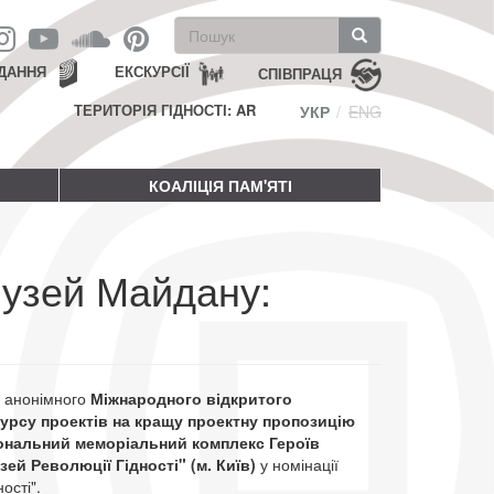
Пошукова
форма
Пошук
ДАННЯ
ЕКСКУРСІЇ
СПІВПРАЦЯ
ТЕРИТОРІЯ ГІДНОСТІ: AR
УКР
ENG
КОАЛІЦІЯ ПАМ'ЯТІ
Музей Майдану:
 анонімного
Міжнародного відкритого
курсу проектів на кращу проектну пропозицію
ональний меморіальний комплекс Героїв
зей Революції Гідності" (м. Київ)
у номінації
ості".