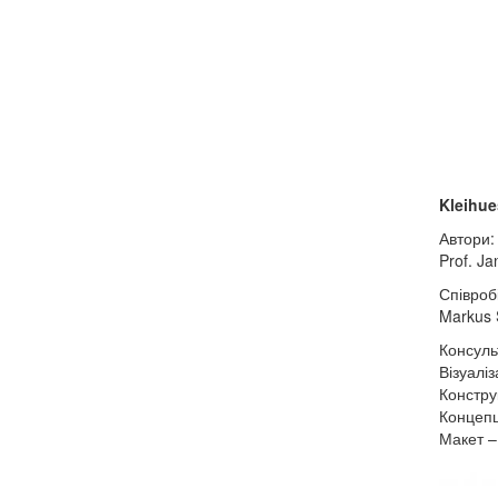
Kleihue
Автори
Prof. J
Співроб
Markus 
Консуль
Візуалі
Констру
Концепці
Макет –