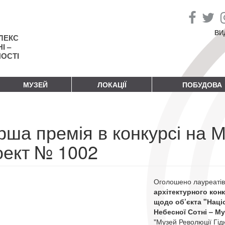
ВИ
ЛЕКС
І –
НОСТІ
МУЗЕЙ
ЛОКАЦІЇ
ПОБУДОВА
рша премія в конкурсі на 
оект № 1002
Оголошено лауреатів
архітектурного кон
щодо об’єкта "Наці
Небесної Сотні – Му
"Музей Революції Гідн