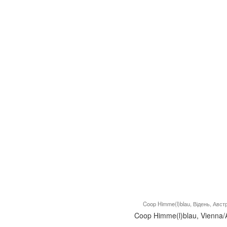
Coop Himme(l)blau, Відень, Австр