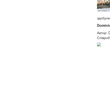
здобули
Dominiq
Автор: 
Співроб