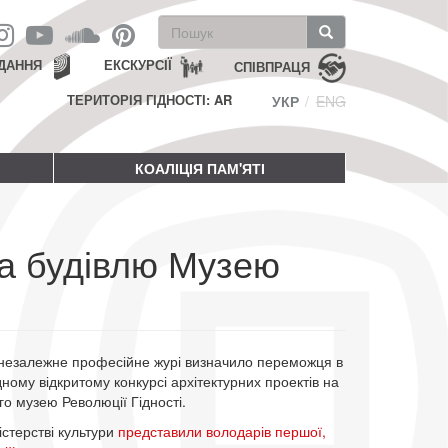
Пошукова
форма
Пошук
ДАННЯ
ЕКСКУРСІЇ
СПІВПРАЦЯ
ТЕРИТОРІЯ ГІДНОСТІ: AR
УКР
ENG
КОАЛІЦІЯ ПАМ'ЯТІ
на будівлю Музею
 незалежне професійне журі визначило переможця в
ому відкритому конкурсі архітектурних проектів на
о музею Революції Гідності.
істерстві культури
представили володарів першої,