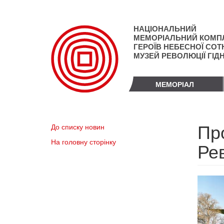
Перейти
до
основного
НАЦІОНАЛЬНИЙ
матеріалу
МЕМОРІАЛЬНИЙ КОМП
ГЕРОЇВ НЕБЕСНОЇ СОТН
МУЗЕЙ РЕВОЛЮЦІЇ ГІД
МЕМОРІАЛ
Пр
До списку новин
На головну сторінку
Рев