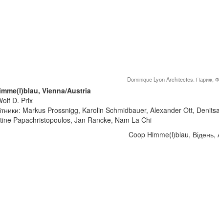
Dominique Lyon Architectes. Париж, 
mme(l)blau, Vienna/Austria
olf D. Prix
тники: Markus Prossnigg, Karolin Schmidbauer, Alexander Ott, Denitsa
tine Papachristopoulos, Jan Rancke, Nam La Chi