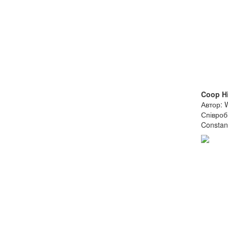
Coop Hi
Автор: W
Співробі
Constan