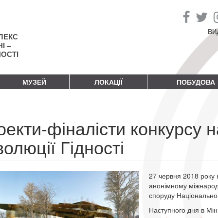
ВИ
ЛЕКС
І –
НОСТІ
МУЗЕЙ
ЛОКАЦІЇ
ПОБУДОВА
оекти-фіналісти конкурсу 
олюції Гідності
27 червня 2018 року
анонімному міжнародн
споруду Національног
Наступного дня в Мін