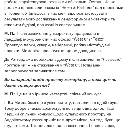
робота з архітектурою, великими об’єктами. Останні кілька
років ми працювали разом із “Helen & Partners” над проектами
в Норвегії. У більшості з них мені вдалося застосувати
результати мого дослідження лендформної архітектури та
створити будівлі, пов’язані із середовищем.
М. П.:
Після закінчення університету працювала в
ландшафтно-урбаністичних офісах “West 8” і “Felixx”.
Проектую парки, сквери, набережні, роблю містобудівні
проекти. Меморіал проектувати ще не доводилося.
До Роттердама переїхала відразу після закінчення “Львівської
політехніки” – на стажування у “West 8”. Потім мені
запропонували залишитися там.
Ви напарниці щодо проекту меморіалу, а поза цим чи
давно співпрацюєте?
М. П.:
Це наш з Іриною четвертий спільний конкурс.
І. В.:
Ми знайомі ще з університету, навчалися в одній групі.
Тому добре знаємо архітектурні погляди одна одної. Наш
перший спільний конкурс щодо культурного простору на
Андріївському узвозі приніс нам друге місце, ми тоді були ще
студентками. Так почалася наша співпраця. І навіть зараз,