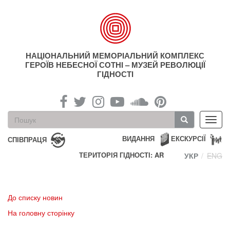
Перейти
до
основного
матеріалу
НАЦІОНАЛЬНИЙ МЕМОРІАЛЬНИЙ КОМПЛЕКС
ГЕРОЇВ НЕБЕСНОЇ СОТНІ – МУЗЕЙ РЕВОЛЮЦІЇ
ГІДНОСТІ
Пошукова
Toggl
форма
navig
Пошук
ВИДАННЯ
ЕКСКУРСІЇ
СПІВПРАЦЯ
ТЕРИТОРІЯ ГІДНОСТІ: AR
УКР
ENG
До списку новин
На головну сторінку