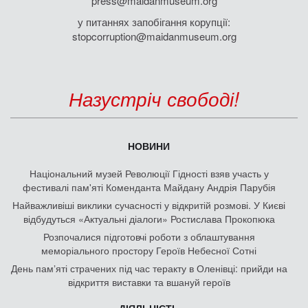
press@maidanmuseum.org
у питаннях запобігання корупції:
stopcorruption@maidanmuseum.org
Назустріч свободі!
НОВИНИ
Національний музей Революції Гідності взяв участь у
фестивалі пам'яті Коменданта Майдану Андрія Парубія
Найважливіші виклики сучасності у відкритій розмові. У Києві
відбудуться «Актуальні діалоги» Ростислава Прокопюка
Розпочалися підготовчі роботи з облаштування
меморіального простору Героїв Небесної Сотні
День памʼяті страчених під час теракту в Оленівці: прийди на
відкриття виставки та вшануй героїв
ДІЯЛЬНІСТЬ