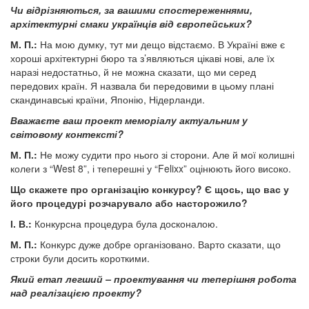
Чи відрізняються, за вашими спостереженнями,
архітектурні смаки українців від європейських?
М. П.:
На мою думку, тут ми дещо відстаємо. В Україні вже є
хороші архітектурні бюро та з’являються цікаві нові, але їх
наразі недостатньо, й не можна сказати, що ми серед
передових країн. Я назвала би передовими в цьому плані
скандинавські країни, Японію, Нідерланди.
Вважаєте ваш проект меморіалу актуальним у
світовому контексті?
М. П.:
Не можу судити про нього зі сторони. Але й мої колишні
колеги з “West 8”, і теперешні у “Felixx” оцінюють його високо.
Що скажете про організацію конкурсу?
Є щось, що вас у
його процедурі розчарувало або насторожило?
І. В.:
Конкурсна процедура була досконалою.
М. П.:
Конкурс дуже добре організовано. Варто сказати, що
строки були досить короткими.
Який етап легший – проектування чи теперішня робота
над реалізацією проекту?