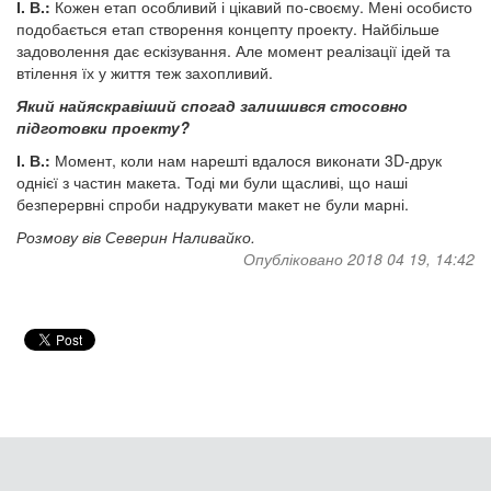
І. В.:
Кожен етап особливий і цікавий по-своєму. Мені особисто
подобається етап створення концепту проекту. Найбільше
задоволення дає ескізування. Але момент реалізації ідей та
втілення їх у життя теж захопливий.
Який найяскравіший спогад залишився стосовно
підготовки проекту?
І. В.:
Момент, коли нам нарешті вдалося виконати 3D-друк
однієї з частин макета. Тоді ми були щасливі, що наші
безперервні спроби надрукувати макет не були марні.
Розмову вів Северин Наливайко.
Опубліковано 2018 04 19, 14:42