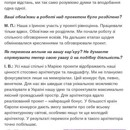
попри відстань, ми так само розуміємо думки та вподобання
одна одної.
Ваші обов'язки в роботі над проектом було розділено?
М. П.:
Наша з Іриною участь у проекті рівноцінна. Працювали
тільки вдвох. Обов’язки не розділяли. Ми почали роботу зі
спільного обговорення ескізів. На дальших етапах щодня
обмінювалися кресленнями та обговорювали проект.
Як перемога вплине на вашу кар'єру? Не думаєте
спрямувати тепер свою увагу й на подібну діяльність?
І. В.:
Усі наші спільні з Марією проекти відображають наші
цінності стосовно архітектури та ландшафту. Ми не плануємо
фокусуватися лише на меморіалах. Цей конкурс був, певно,
винятком. Для нас він швидше став унікальною можливістю
реалізувати в Україні нашу ідею та спроектувати максимально
якісний громадський простір. Для архітектора вдало
реалізований проект – найкращий бонус. У більшості країн
Європи конкурси дають змогу заявити про себе всьому
архітектурному світові, особливо якщо ти ще молодий
архітектор. У результаті перемоги роботи в такого архітектора
точно побільшає.