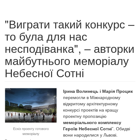
"Виграти такий конкурс –
то була для нас
несподіванка", – авторки
майбутнього меморіалу
Небесної Сотні
Ірина Волинець і Марія Процик
перемогли в Міжнародному
відкритому архітектурному
конкурсі проектів на кращу
проектну пропозицію
меморіальн
ого
комплекс
у
Героїв Небесної Сотні
”. Обидві
Ескіз проекту готового
меморіалу
вони народилися у Львові.