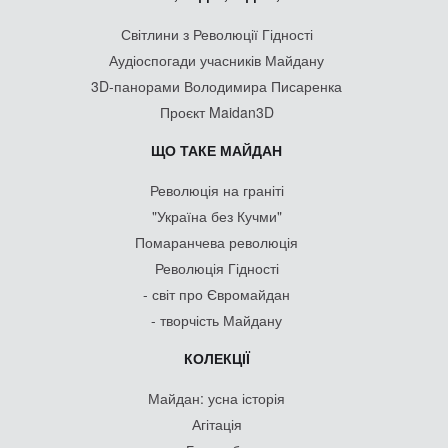
Світлини з Революції Гідності
Аудіоспогади учасників Майдану
3D-панорами Володимира Писаренка
Проєкт Maidan3D
ЩО ТАКЕ МАЙДАН
Революція на граніті
"Україна без Кучми"
Помаранчева революція
Революція Гідності
- світ про Євромайдан
- творчість Майдану
КОЛЕКЦІЇ
Майдан: усна історія
Агітація