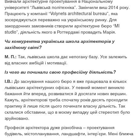
Вивчали архітектурне проектування в Національному
університеті “Львівськa політехніка”. Закінчили виш 2014 року.
Працюють у компанії “Volynets architectural bureau”, яка
зосереджується переважно на українському ринку. Для
закордонних замовників створили архітектурне бюро “MI
studio”, діяльність якого в Роттердамі провадить Марія.
Чи конкурентна українська школа архітекторів
у
західному світі?
М. П.:
Так, львівська школа дає непогану базу. Усе залежить
від власних амбіцій і мотивації.
Із чого ви починали свою професійну діяльність?
І.В.:
До заснування нашого бюро я вже працювала в кількох
львівських архітектурних офісах. У певний момент виникло
бажання йти вперед, розвиватися й досягати нових вершин.
Кажуть, архітекторові треба спочатку років десять проходити
практику й лише після цього починати власну дільність. Так
склалися обставини, що в моєму випадку цей стереотип було
зруйновано.
Професія архітектора дуже різнобічна – проектування
будівель, містопланування, ландшафти, інтер’єри. Мені ближча