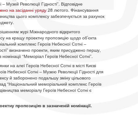
 – Музей Революції Гідності”. Відповідне
ено на засіданні уряду
28 лютого. Фінансування
вництва цього комплексу забезпечується за рахунок
юджету.
рішенням журі Міжнародного відкритого
рсу на кращу проектну пропозицію щодо об’єкта
іальний комплекс Героїв Небесної Сотні –
ості” визначено проекти, яким присуджено першу,
в номінації “Меморіал Героїв Небесної Сотні”.
янки на алеї Героїв Небесної Сотні в місті Києві
в Небесної Сотні – Музею Революції Гідності для
ексу й заборонено подальшу зміну цільового
лад “Національний меморіальний комплекс Героїв
дівництва меморіалу Героїв Небесної Сотні є
ектну пропозицію в зазначеній номінації.