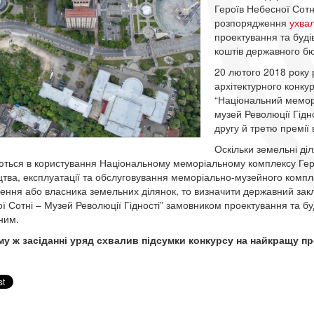
Героїв Небесної Сотні
розпорядження
ухвал
проектування та буді
коштів державного б
20 лютого 2018 року 
архітектурного конку
“Національний мемор
музей Революції Гідн
другу й третю премії 
Оскільки земельні діл
ться в користування Національному меморіальному комплексу Герої
цтва, експлуатації та обслуговування меморіально-музейного компл
ення або власника земельних ділянок, то визначити державний зак
ї Сотні – Музей Революції Гідності” замовником проектування та бу
ним.
у ж засіданні уряд схвалив підсумки конкурсу на найкращу про