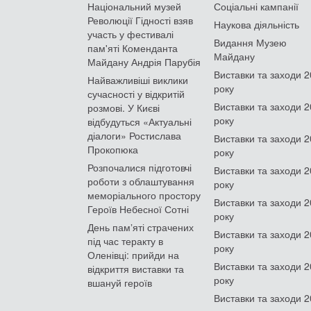
Національний музей
Соціальні кампанії
Революції Гідності взяв
Наукова діяльність
участь у фестивалі
Видання Музею
пам'яті Коменданта
Майдану
Майдану Андрія Парубія
Виставки та заходи 
Найважливіші виклики
року
сучасності у відкритій
Виставки та заходи 
розмові. У Києві
року
відбудуться «Актуальні
діалоги» Ростислава
Виставки та заходи 
Прокопюка
року
Розпочалися підготовчі
Виставки та заходи 
роботи з облаштування
року
меморіального простору
Виставки та заходи 
Героїв Небесної Сотні
року
День памʼяті страчених
Виставки та заходи 
під час теракту в
року
Оленівці: прийди на
Виставки та заходи 
відкриття виставки та
року
вшануй героїв
Виставки та заходи 