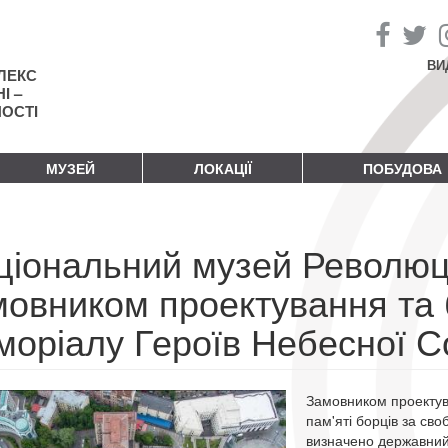
ВИ
ЛЕКС
І –
НОСТІ
МУЗЕЙ
ЛОКАЦІЇ
ПОБУДОВА
ціональний музей Революці
мовником проектування та 
моріалу Героїв Небесної С
Замовником проектув
пам'яті борців за св
визначено державний