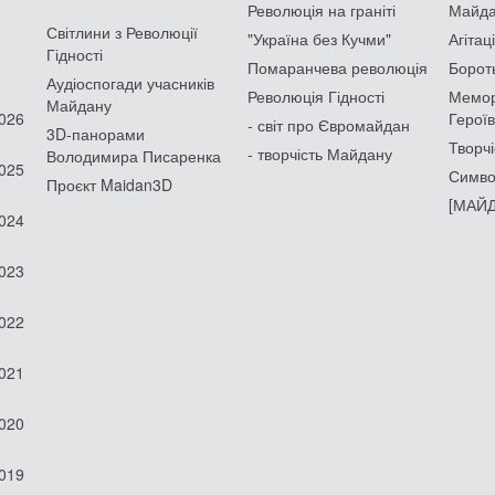
Революція на граніті
Майдан
Світлини з Революції
"Україна без Кучми"
Агітац
Гідності
Помаранчева революція
Борот
Аудіоспогади учасників
Революція Гідності
Мемор
Майдану
2026
Героїв
- світ про Євромайдан
3D-панорами
Творчі
- творчість Майдану
Володимира Писаренка
2025
Симво
Проєкт Maidan3D
[МАЙД
2024
2023
2022
2021
2020
2019