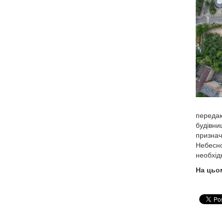
передаю
будівни
признач
Небесно
необхід
На цьом