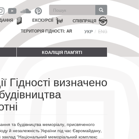
Пошукова
форма
Пошук
ДАННЯ
ЕКСКУРСІЇ
СПІВПРАЦЯ
ТЕРИТОРІЯ ГІДНОСТІ: AR
УКР
ENG
КОАЛІЦІЯ ПАМ'ЯТІ
ї Гідності визначено
будівництва
отні
ання та будівництва меморіалу, присвяченого
ободу й незалежність України під час Євромайдану,
 заклад “Національний меморіальний комплекс