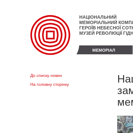
Перейти
до
основного
НАЦІОНАЛЬНИЙ
матеріалу
МЕМОРІАЛЬНИЙ КОМП
ГЕРОЇВ НЕБЕСНОЇ СОТН
МУЗЕЙ РЕВОЛЮЦІЇ ГІД
МЕМОРІАЛ
На
До списку новин
На головну сторінку
за
ме