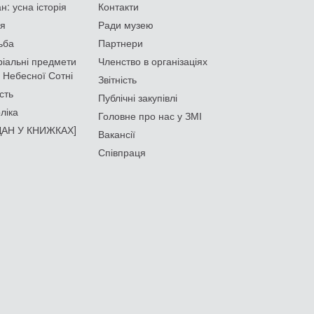
: усна історія
Контакти
ія
Ради музею
ьба
Партнери
іальні предмети
Членство в організаціях
 Небесної Сотні
Звітність
сть
Публічні закупівлі
ліка
Головне про нас у ЗМІ
АН У КНИЖКАХ]
Вакансії
Співпраця