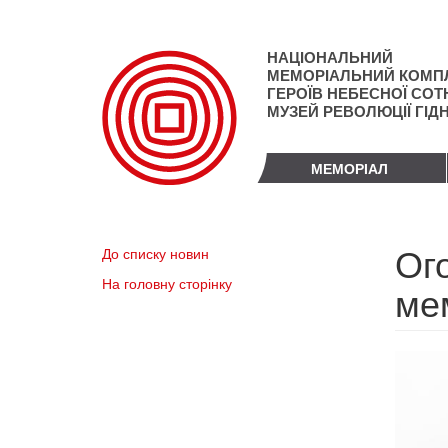
Перейти
до
основного
НАЦІОНАЛЬНИЙ
матеріалу
МЕМОРІАЛЬНИЙ КОМП
ГЕРОЇВ НЕБЕСНОЇ СОТН
МУЗЕЙ РЕВОЛЮЦІЇ ГІД
МЕМОРІАЛ
Ог
До списку новин
На головну сторінку
ме