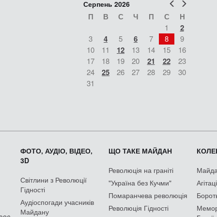
Попер
Наст
Серпень 2026
П
В
С
Ч
П
С
Н
1
2
3
4
5
6
7
8
9
10
11
12
13
14
15
16
17
18
19
20
21
22
23
24
25
26
27
28
29
30
31
ФОТО, АУДІО, ВІДЕО,
ЩО ТАКЕ МАЙДАН
КОЛЕК
3D
Революція на граніті
Майдан
Світлини з Революції
"Україна без Кучми"
Агітац
Гідності
Помаранчева революція
Борот
Аудіоспогади учасників
Революція Гідності
Мемор
Майдану