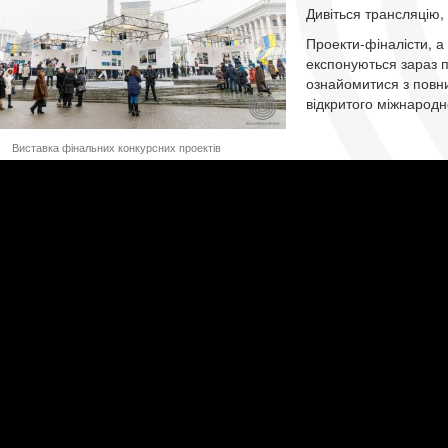
Дивіться трансляцію, 
Проекти-фіналісти, а 
експонуються зараз 
ознайомитися з повни
відкритого міжнародн
Виставка фінальних конкурсних проектів