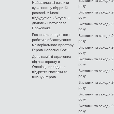
Виставки та заходи 
Найважливіші виклики
року
сучасності у відкритій
Виставки та заходи 
розмові. У Києві
року
відбудуться «Актуальні
діалоги» Ростислава
Виставки та заходи 
Прокопюка
року
Розпочалися підготовчі
Виставки та заходи 
роботи з облаштування
року
меморіального простору
Виставки та заходи 
Героїв Небесної Сотні
року
День памʼяті страчених
Виставки та заходи 
під час теракту в
року
Оленівці: прийди на
Виставки та заходи 
відкриття виставки та
року
вшануй героїв
Виставки та заходи 
року
Виставки та заходи 
року
Виставки та заходи 
року