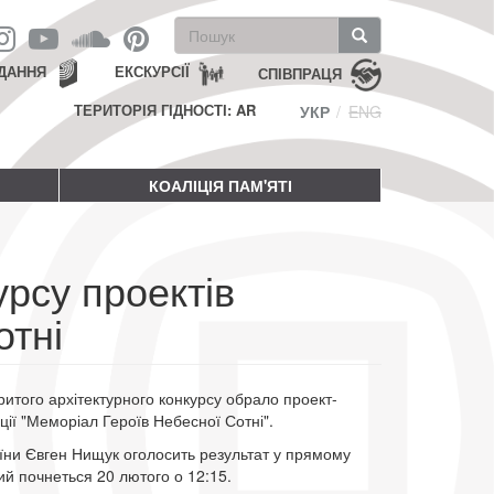
Пошукова
форма
Пошук
ДАННЯ
ЕКСКУРСІЇ
СПІВПРАЦЯ
ТЕРИТОРІЯ ГІДНОСТІ: AR
УКР
ENG
КОАЛІЦІЯ ПАМ'ЯТІ
рсу проектів
отні
ритого архітектурного конкурсу обрало проект-
ії "Меморіал Героїв Небесної Сотні".
аїни Євген Нищук оголосить результат у прямому
ий почнеться 20 лютого о 12:15.