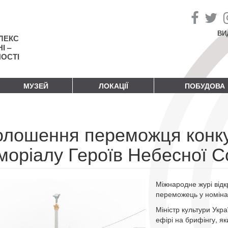
ВИ
ЛЕКС
І –
НОСТІ
МУЗЕЙ
ЛОКАЦІЇ
ПОБУДОВА
олошення переможця конку
моріалу Героїв Небесної С
Міжнародне журі відк
переможець у номінац
Міністр культури Укр
ефірі на брифінгу, як