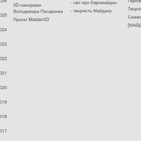
2026
Героїв
- світ про Євромайдан
3D-панорами
Творчі
- творчість Майдану
Володимира Писаренка
2025
Симво
Проєкт Maidan3D
[МАЙД
2024
2023
2022
2021
2020
2019
2018
2017