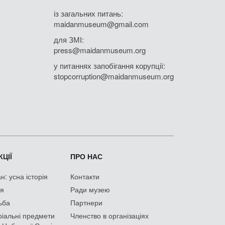
із загальних питань:
maidanmuseum@gmail.com
для ЗМІ:
press@maidanmuseum.org
у питаннях запобігання корупції:
stopcorruption@maidanmuseum.org
ЦІЇ
ПРО НАС
: усна історія
Контакти
ія
Ради музею
ьба
Партнери
іальні предмети
Членство в організаціях