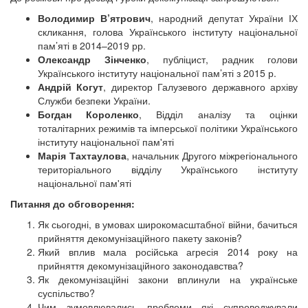
Володимир В’ятрович
, народний депутат України ІХ
скликання, голова Українського інституту національної
пам’яті в 2014–2019 рр.
Олександр Зінченко
, публіцист, радник голови
Українського інституту національної пам’яті з 2015 р.
Андрій Когут
, директор Галузевого державного архіву
Служби безпеки України.
Богдан Короленко
, Відділ аналізу та оцінки
тоталітарних режимів та імперської політики Українського
інституту національної пам'яті
Марія Тахтаулова
, начальник Другого міжрегіонального
територіального відділу Українського інституту
національної пам'яті
Питання до обговорення:
Як сьогодні, в умовах широкомасштабної війни, бачиться
прийняття декомунізаційного пакету законів?
Який вплив мала російська агресія 2014 року на
прийняття декомунізаційного законодавства?
Як декомунізаційні закони вплинули на українське
суспільство?
Чим зумовлювались проблеми які супроводжували