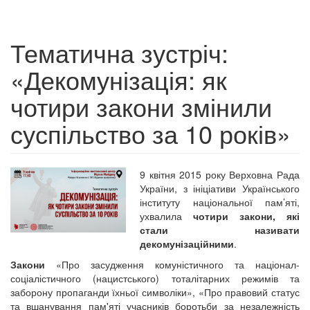
Тематична зустріч:
«Декомунізація: як
чотири закони змінили
суспільство за 10 років»
9 квітня 2015 року Верховна Рада
України, з ініціативи Українського
інституту національної пам’яті,
ухвалила
чотири закони, які
стали називати
декомунізаційними
.
Закони
«Про засудження комуністичного та націонал-
соціалістичного (нацистського) тоталітарних режимів та
заборону пропаганди їхньої символіки», «Про правовий статус
та вшанування пам'яті учасників боротьби за незалежність