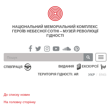
Перейти
до
основного
матеріалу
НАЦІОНАЛЬНИЙ МЕМОРІАЛЬНИЙ КОМПЛЕКС
ГЕРОЇВ НЕБЕСНОЇ СОТНІ – МУЗЕЙ РЕВОЛЮЦІЇ
ГІДНОСТІ
Пошукова
Toggl
форма
navig
Пошук
ВИДАННЯ
ЕКСКУРСІЇ
СПІВПРАЦЯ
ТЕРИТОРІЯ ГІДНОСТІ: AR
УКР
ENG
До списку новин
На головну сторінку