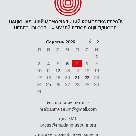
НАЦІОНАЛЬНИЙ МЕМОРІАЛЬНИЙ КОМПЛЕКС ГЕРОЇВ
НЕБЕСНОЇ СОТНІ – МУЗЕЙ РЕВОЛЮЦІЇ ГІДНОСТІ
Попер
Наст
Серпень 2026
П
В
С
Ч
П
С
Н
1
2
3
4
5
6
7
8
9
10
11
12
13
14
15
16
17
18
19
20
21
22
23
24
25
26
27
28
29
30
31
із загальних питань:
maidanmuseum@gmail.com
для ЗМІ:
press@maidanmuseum.org
у питаннях запобігання корупції: