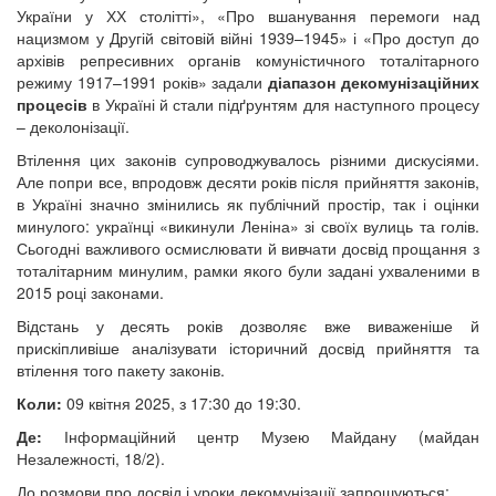
України у ХХ столітті», «Про вшанування перемоги над
нацизмом у Другій світовій війні 1939–1945» і «Про доступ до
архівів репресивних органів комуністичного тоталітарного
режиму 1917–1991 років» задали
діапазон декомунізаційних
процесів
в Україні й стали підґрунтям для наступного процесу
– деколонізації.
Втілення цих законів супроводжувалось різними дискусіями.
Але попри все, впродовж десяти років після прийняття законів,
в Україні значно змінились як публічний простір, так і оцінки
минулого: українці «викинули Леніна» зі своїх вулиць та голів.
Сьогодні важливого осмислювати й вивчати досвід прощання з
тоталітарним минулим, рамки якого були задані ухваленими в
2015 році законами.
Відстань у десять років дозволяє вже виваженіше й
прискіпливіше аналізувати історичний досвід прийняття та
втілення того пакету законів.
Коли:
09 квітня 2025, з 17:30 до 19:30.
Де:
Інформаційний центр Музею Майдану (майдан
Незалежності, 18/2).
До розмови про досвід і уроки декомунізації запрошуються: