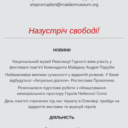
stopcorruption@maidanmuseum.org
Назустріч свободі!
НОВИНИ
Національний музей Революції Гідності взяв участь у
фестивалі пам'яті Коменданта Майдану Андрія Парубія
Найважливіші виклики сучасності у відкритій розмові. У Києві
відбудуться «Актуальні діалоги» Ростислава Прокопюка
Розпочалися підготовчі роботи з облаштування
меморіального простору Героїв Небесної Сотні
День памʼяті страчених під час теракту в Оленівці: прийди на
відкриття виставки та вшануй героїв
ДІЯЛЬНІСТЬ