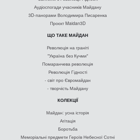
Аудіоспогади учасників Майдану
3D-панорами Володимира Писаренка
Проєкт Maidan3D
ЩО ТАКЕ МАЙДАН
Революція на граніті
"Україна без Кучми"
Помаранчева революція
Революція Гідності
- світ про Євромайдан
- творчість Майдану
КОЛЕКЦІЇ
Майдан: усна історія
Агітація
Боротьба
Меморіальні предмети Героїв Небесної Сотні