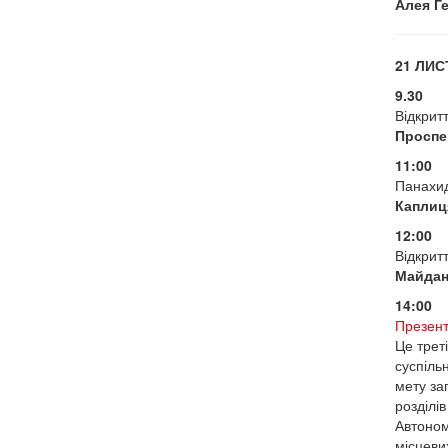
Алея Ге
21 ЛИ
9.30
Відкрит
Проспек
11:00
Панахид
Каплиця
12:00
Відкрит
Майдан
14:00
Презент
Це трет
суспільн
мету за
розділів
Автоном
місцеви