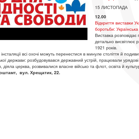
15 ЛИСТОПАДА
12.00
Відкриття виставки Ук
боротьби: Українськ
Виставка розповідає п
детально висвітлює р
1921 років.
 інсталяції всі охочі можуть перенестися в минуле століття й подиви
ької держави: розбудовувався державний устрій, працювали урядові 
, діяла церква, розвивалися власне військо та флот, освіта й культу
оштамт, вул. Хрещатик, 22.