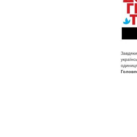
Завдяки
українс
одиниця
Головп