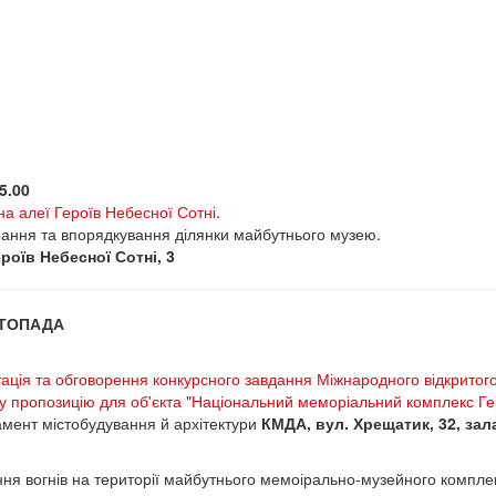
5.00
на алеї Героїв Небесної Сотні
.
ння та впорядкування ділянки майбутнього музею.
роїв Небесної Сотні, 3
СТОПАДА
ація та обговорення конкурсного завдання Міжнародного відкритого 
у пропозицію для об'єкта "Національний меморіальний комплекс Гер
мент містобудування й архітектури
КМДА, вул. Хрещатик, 32, зал
ня вогнів на території майбутнього мемоірально-музейного комплек