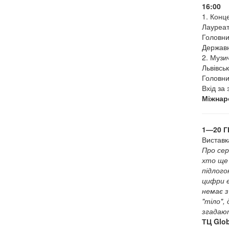
16:00
1. Кон
Лауреат
Головни
Державн
2. Музи
Львівсь
Головни
Вхід за
Міжнар
1—20 Г
Виставк
Про сер
хто ще 
підлого
цифри є
немає з
"тіло",
згадают
ТЦ Glob