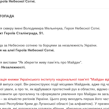
роїв Небесної Сотні.
СТОПАДА
тя скверу імені Володимира Мельнічука, Героя Небесної Сотні.
т Героїв Сталінграда, 51.
а за Небесною сотнею та борцями за незалежність України.
 на алеї Героїв Небесної Сотні.
тя виставки "Як зберегти живу пам’ять про Майдан".
 Незалежності.
ація книжки Українського інституту національної пам'яті "Майдан ві
ій випуск серії. Він реконструює події місцевих Майданів, адже під 
ої уваги, а про те, як відбувався протестний рух в областях, відомо
повнити цю прогалину та сформувати уявлення про Майдан як загал
 – за кількістю регіонів України. Цього року виходить перша його част
ної Республіки Крим до Луганської області (за алфавітом). У презент
х вишів, які допомагали готувати збірник, збираючи насамперед усні 