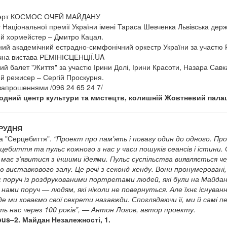
церт КОСМОС ОЧЕЙ МАЙДАНУ
 Національної премії України імені Тараса Шевченка Львівська дер
й хормейстер – Дмитро Кацал.
ий академічний естрадно-симфонічний оркестр України за участю 
чна вистава РЕМІНІСЦЕНЦІЇ.UA
кий балет "Життя" за участю Ірини Долі, Ірини Красоти, Назара Сав
й режисер – Сергій Проскурня.
 запрошеннями /096 24 65 24 7/
одний центр культури та мистецтв, колишній Жовтневий палац
РУДНЯ
а "Серцебиття".
“Проект про пам'ять і повагу один до одного. Про 
цебиття та пульс кожного з нас у часи пошуків сеансів і істини.
має з'явитися з іншими ідеями. Пульс суспільства виявляється че
ю виставкового залу. Це речі з секонд-хенду. Вони пронумеровані, 
 поруч із роздрукованими портретами людей, які були на Майдані
 нами поруч — людям, які ніколи не повернуться. Але їхнє існува
 де ми ховаємо свої секрети назавжди. Споглядаючи її, ми й сам
ь нас через 100 років”, —
Антон Логов, автор проекту.
us–2. Майдан Незалежності, 1.