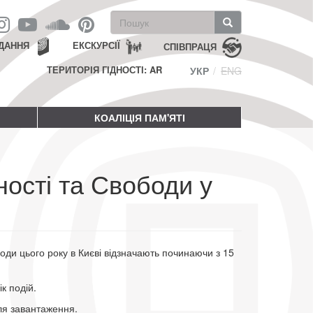
Пошукова
форма
Пошук
ДАННЯ
ЕКСКУРСІЇ
СПІВПРАЦЯ
ТЕРИТОРІЯ ГІДНОСТІ: AR
УКР
ENG
КОАЛІЦІЯ ПАМ'ЯТІ
ності та Свободи у
боди цього року в Києві відзначають починаючи з 15
к подій.
я завантаження.