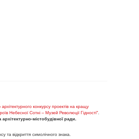
архітектурного конкурсу проектів на кращу
оїв Небесної Сотні – Музей Революції Гідності"
.
а архітектурно-містобудівної ради.
су та відкриття симолічного знака.