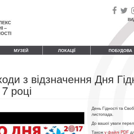
ВИ
ЛЕКС
І –
НОСТІ
МУЗЕЙ
ЛОКАЦІЇ
ПОБУДОВА
оди з відзначення Дня Гід
7 році
День Гідності та Сво
листопада.
До вашої уваги перелі
Також
у файлі PDF
дл