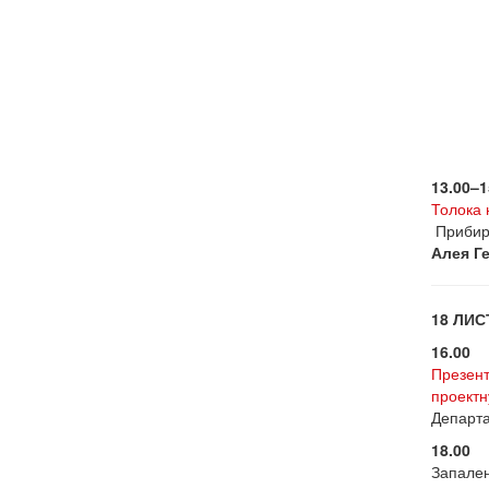
13.00–1
Толока 
Прибира
Алея Ге
18 ЛИ
16.00
Презент
проектн
Департа
18.00
Запален