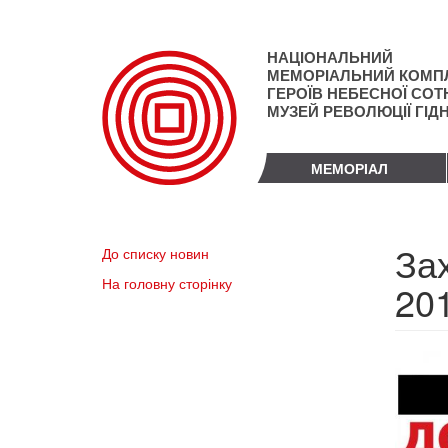
Перейти
до
основного
НАЦІОНАЛЬНИЙ
матеріалу
МЕМОРІАЛЬНИЙ КОМП
ГЕРОЇВ НЕБЕСНОЇ СОТН
МУЗЕЙ РЕВОЛЮЦІЇ ГІД
МЕМОРІАЛ
Зах
До списку новин
На головну сторінку
201