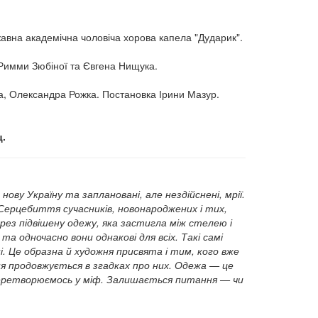
жавна академічна чоловіча хорова капела "Дударик".
Римми Зюбіної та Євгена Нищука.
ка, Олександра Рожка. Постановка Ірини Мазур.
.
нову Україну та заплановані, але нездійснені, мрії.
 Серцебиття сучасників, новонароджених і тих,
рез підвішену одежу, яка застигла між стелею і
та одночасно вони однакові для всіх. Такі самі
. Це образна й художня присвята і тим, кого вже
ння продовжується в згадках про них. Одежа — це
і перетворюємось у міф. Залишається питання — чи