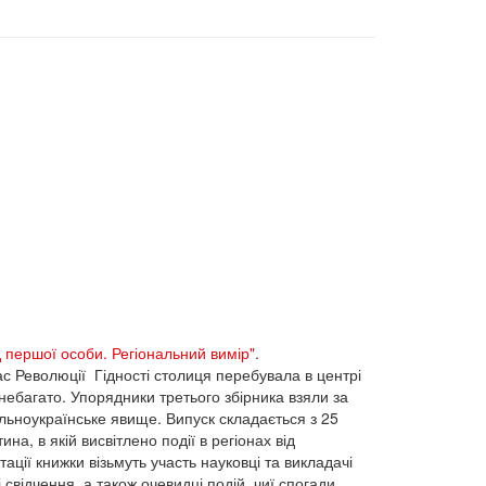
д першої особи. Регіональний вимір"
.
час Революції Гідності столиця перебувала в центрі
 небагато. Упорядники третього збірника взяли за
ьноукраїнське явище. Випуск складається з 25
ина, в якій висвітлено події в регіонах від
ації книжки візьмуть участь науковці та викладачі
свідчення, а також очевидці подій, чиї спогади