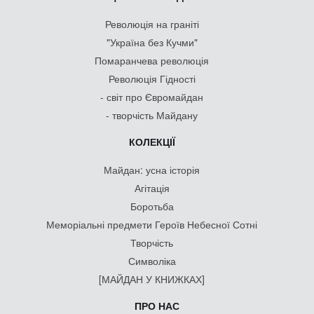
Революція на граніті
"Україна без Кучми"
Помаранчева революція
Революція Гідності
- світ про Євромайдан
- творчість Майдану
КОЛЕКЦІЇ
Майдан: усна історія
Агітація
Боротьба
Меморіальні предмети Героїв Небесної Сотні
Творчість
Символіка
[МАЙДАН У КНИЖКАХ]
ПРО НАС