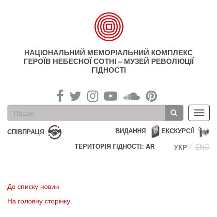
Перейти
до
основного
матеріалу
НАЦІОНАЛЬНИЙ МЕМОРІАЛЬНИЙ КОМПЛЕКС
ГЕРОЇВ НЕБЕСНОЇ СОТНІ – МУЗЕЙ РЕВОЛЮЦІЇ
ГІДНОСТІ
Пошукова
Toggl
форма
navig
Пошук
ВИДАННЯ
ЕКСКУРСІЇ
СПІВПРАЦЯ
ТЕРИТОРІЯ ГІДНОСТІ: AR
УКР
ENG
До списку новин
На головну сторінку