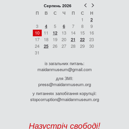
Попер
Наст
Серпень 2026
П
В
С
Ч
П
С
Н
1
2
3
4
5
6
7
8
9
10
11
12
13
14
15
16
17
18
19
20
21
22
23
24
25
26
27
28
29
30
31
із загальних питань:
maidanmuseum@gmail.com
для ЗМІ:
press@maidanmuseum.org
у питаннях запобігання корупції:
stopcorruption@maidanmuseum.org
Назустріч свободі!