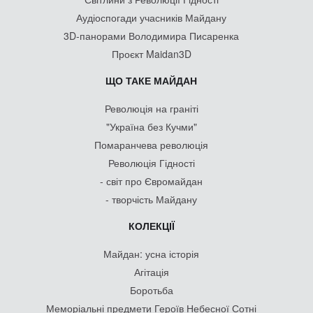
Аудіоспогади учасників Майдану
3D-панорами Володимира Писаренка
Проєкт Maidan3D
ЩО ТАКЕ МАЙДАН
Революція на граніті
"Україна без Кучми"
Помаранчева революція
Революція Гідності
- світ про Євромайдан
- творчість Майдану
КОЛЕКЦІЇ
Майдан: усна історія
Агітація
Боротьба
Меморіальні предмети Героїв Небесної Сотні