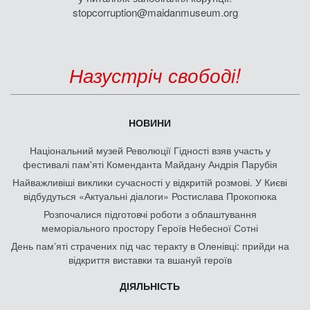
stopcorruption@maidanmuseum.org
Назустріч свободі!
НОВИНИ
Національний музей Революції Гідності взяв участь у
фестивалі пам'яті Коменданта Майдану Андрія Парубія
Найважливіші виклики сучасності у відкритій розмові. У Києві
відбудуться «Актуальні діалоги» Ростислава Прокопюка
Розпочалися підготовчі роботи з облаштування
меморіального простору Героїв Небесної Сотні
День памʼяті страчених під час теракту в Оленівці: прийди на
відкриття виставки та вшануй героїв
ДІЯЛЬНІСТЬ