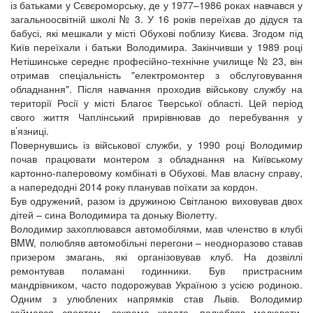
із батьками у Сєвєроморську, де у 1977–1986 роках навчався у
загальноосвітній школі № 3. У 16 років переїхав до дідуся та
бабусі, які мешкали у місті Обухові поблизу Києва. Згодом під
Київ переїхали і батьки Володимира. Закінчивши у 1989 році
Нетішинське середнє професійно-технічне училище № 23, він
отримав спеціальність "електромонтер з обслуговування
обладнання". Після навчання проходив військову службу на
території Росії у місті Благоє Тверської області. Цей період
свого життя Чаплінський прирівнював до перебування у
в’язниці.
Повернувшись із військової служби, у 1990 році Володимир
почав працювати монтером з обладнання на Київському
картонно-паперовому комбінаті в Обухові. Мав власну справу,
а напередодні 2014 року планував поїхати за кордон.
Був одружений, разом із дружиною Світланою виховував двох
дітей – сина Володимира та доньку Віолетту.
Володимир захоплювався автомобілями, мав членство в клубі
BMW, полюбляв автомобільні перегони – неодноразово ставав
призером змагань, які організовував клуб. На дозвіллі
ремонтував поламані годинники. Був пристрасним
мандрівником, часто подорожував Україною з усією родиною.
Одним з улюблених напрямків став Львів. Володимир
займався спортом, зокрема карате, полюбляв малювати,