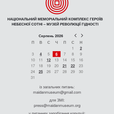
НАЦІОНАЛЬНИЙ МЕМОРІАЛЬНИЙ КОМПЛЕКС ГЕРОЇВ
НЕБЕСНОЇ СОТНІ – МУЗЕЙ РЕВОЛЮЦІЇ ГІДНОСТІ
Попер
Наст
Серпень 2026
П
В
С
Ч
П
С
Н
1
2
3
4
5
6
7
8
9
10
11
12
13
14
15
16
17
18
19
20
21
22
23
24
25
26
27
28
29
30
31
із загальних питань:
maidanmuseum@gmail.com
для ЗМІ:
press@maidanmuseum.org
у питаннях запобігання корупції: