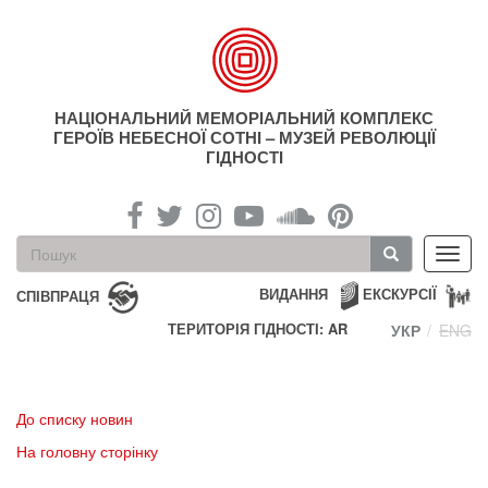
Перейти
до
основного
матеріалу
НАЦІОНАЛЬНИЙ МЕМОРІАЛЬНИЙ КОМПЛЕКС
ГЕРОЇВ НЕБЕСНОЇ СОТНІ – МУЗЕЙ РЕВОЛЮЦІЇ
ГІДНОСТІ
Пошукова
Toggl
форма
navig
Пошук
ВИДАННЯ
ЕКСКУРСІЇ
СПІВПРАЦЯ
ТЕРИТОРІЯ ГІДНОСТІ: AR
УКР
ENG
До списку новин
На головну сторінку