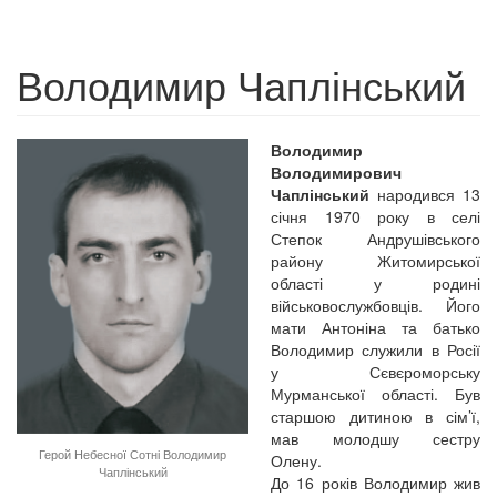
Володимир Чаплінський
Володимир
Володимирович
Чаплінський
народився 13
січня 1970 року в селі
Степок Андрушівського
району Житомирської
області у родині
військовослужбовців. Його
мати Антоніна та батько
Володимир служили в Росії
у Сєвєроморську
Мурманської області. Був
старшою дитиною в сім’ї,
мав молодшу сестру
Герой Небесної Сотні Володимир
Олену.
Чаплінський
До 16 років Володимир жив