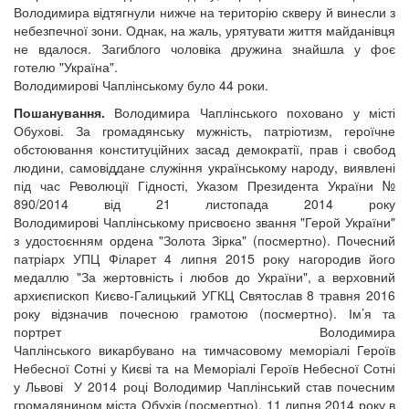
Володимира відтягнули нижче на територію скверу й винесли з
небезпечної зони. Однак, на жаль, урятувати життя майданівця
не вдалося. Загиблого чоловіка дружина знайшла у фоє
готелю "Україна".
Володимирові Чаплінському було 44 роки.
Пошанування.
Володимира Чаплінського поховано у місті
Обухові. За громадянську мужність, патріотизм, героїчне
обстоювання конституційних засад демократії, прав і свобод
людини, самовіддане служіння українському народу, виявлені
під час Революції Гідності, Указом Президента України №
890/2014 від 21 листопада 2014 року
Володимирові Чаплінському присвоєно звання "Герой України"
з удостоєнням ордена "Золота Зірка" (посмертно). Почесний
патріарх УПЦ Філарет 4 липня 2015 року нагородив його
медаллю "За жертовність і любов до України", а верховний
архиєпископ Києво-Галицький УГКЦ Святослав 8 травня 2016
року відзначив почесною грамотою (посмертно). Ім’я та
портрет Володимира
Чаплінського викарбувано на тимчасовому меморіалі Героїв
Небесної Сотні у Києві та на Меморіалі Героїв Небесної Сотні
у Львові У 2014 році Володимир Чаплінський став почесним
громадянином міста Обухів (посмертно). 11 липня 2014 року в