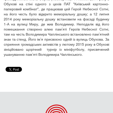
Обухові на стіні одного з цехів ПАТ "Київський картонно-
паперовий комбінат", де працював цей Герой Небесної Сотні,
на його честь було відкрито меморіальну дошку; а 12 липня
2014 року меморіальну дошку встановили на фасаді будинку
1-А на вулиці Миру, де жив Володимир. Неподалік від його
помешкання створено алею пам’яті Героїв Небесної Сотні,
там на честь Володимира Чаплінського встановлено пам’ятний
знак та стенд. Його ім’я присвоєно одній із вулиць Обухова. За
сприяння громадських активістів у лютому 2015 року в Обухові
зініційовано щорічний турнір із мініфутболу, присвячений
ушануванню пам’яті Володимира Чаплінського.