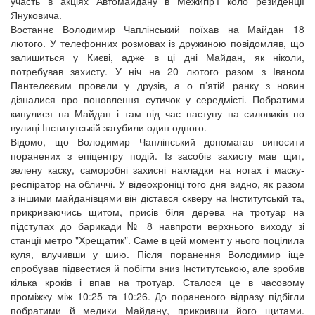
участь в акціях Автомайдану в Межигір’ї коло резиденції
Януковича.
Востаннє Володимир Чаплінський поїхав на Майдан 18
лютого. У телефонних розмовах із дружиною повідомляв, що
залишиться у Києві, адже в ці дні Майдан, як ніколи,
потребував захисту. У ніч на 20 лютого разом з Іваном
Пантелєєвим провели у друзів, а о п’ятій ранку з новин
дізналися про поновлення сутичок у середмісті. Побратими
кинулися на Майдан і там під час наступу на силовиків по
вулиці Інститутській загубили один одного.
Відомо, що Володимир Чаплінський допомагав виносити
поранених з епіцентру подій. Із засобів захисту мав щит,
зелену каску, саморобні захисні накладки на ногах і маску-
респіратор на обличчі. У відеохроніці того дня видно, як разом
з іншими майданівцями він дістався скверу на Інститутській та,
прикриваючись щитом, присів біля дерева на тротуар на
підступах до барикади № 8 навпроти верхнього виходу зі
станції метро "Хрещатик". Саме в цей момент у нього поцілила
куля, влучивши у шию. Після поранення Володимир іще
спробував підвестися й побігти вниз Інститутською, але зробив
кілька кроків і впав на тротуар. Сталося це в часовому
проміжку між 10:25 та 10:26. До пораненого відразу підбігли
побратими й медики Майдану, прикривши його щитами.