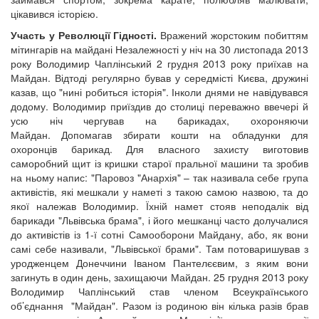
цікавився історією.
Участь у Революції Гідності.
Вражений жорстоким побиттям
мітингарів на майдані Незалежності у ніч на 30 листопада 2013
року Володимир Чаплінський 2 грудня 2013 року приїхав на
Майдан. Відтоді регулярно бував у середмісті Києва, дружині
казав, що "нині робиться історія". Інколи днями не навідувався
додому. Володимир приїздив до столиці переважно ввечері й
усю ніч чергував на барикадах, охороняючи
Майдан. Допомагав збирати кошти на обладунки для
охоронців барикад. Для власного захисту виготовив
саморобний щит із кришки старої пральної машини та зробив
на ньому напис: "Паровоз "Анархія" – так називала себе група
активістів, які мешкали у наметі з такою самою назвою, та до
якої належав Володимир. Їхній намет стояв неподалік від
барикади "Львівська брама", і його мешканці часто долучалися
до активістів із 1-ї сотні Самооборони Майдану, або, як вони
самі себе називали, "Львівської брами". Там потоваришував з
уродженцем Донеччини Іваном Пантелєєвим, з яким вони
загинуть в один день, захищаючи Майдан. 25 грудня 2013 року
Володимир Чаплінський став членом Всеукраїнського
об’єднання "Майдан". Разом із родиною він кілька разів брав