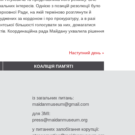
альних інтересів. Однією з позицій резолюції було
рховної Ради, на якій терміново розглянути й
суджених за кордоном і про прокуратуру, а в разі
тської більшості голосувати за них, домагатися
атів. Координаційна рада Майдану ухвалила рішення
Наступний день »
КОАЛІЦІЯ ПАМ'ЯТІ
із загальних питань:
maidanmuseum@gmail.com
для ЗМІ:
press@maidanmuseum.org
у питаннях запобігання корупції: