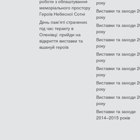
роботи з облаштування
року
меморіального простору
Виставки та заходи 
Героїв Небесної Сотні
року
День памʼяті страчених
Виставки та заходи 
під час теракту в
року
Оленівці: прийди на
Виставки та заходи 
відкриття виставки та
року
вшануй героїв
Виставки та заходи 
року
Виставки та заходи 
року
Виставки та заходи 
року
Виставки та заходи 
року
Виставки та заходи
2014–2015 років