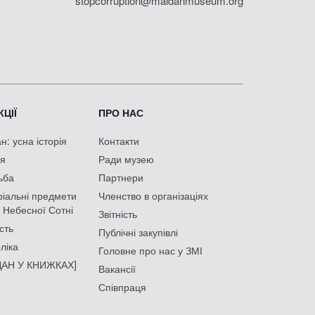
stopcorruption@maidanmuseum.org
ЦІЇ
ПРО НАС
: усна історія
Контакти
ія
Ради музею
ьба
Партнери
іальні предмети
Членство в організаціях
 Небесної Сотні
Звітність
сть
Публічні закупівлі
ліка
Головне про нас у ЗМІ
АН У КНИЖКАХ]
Вакансії
Співпраця