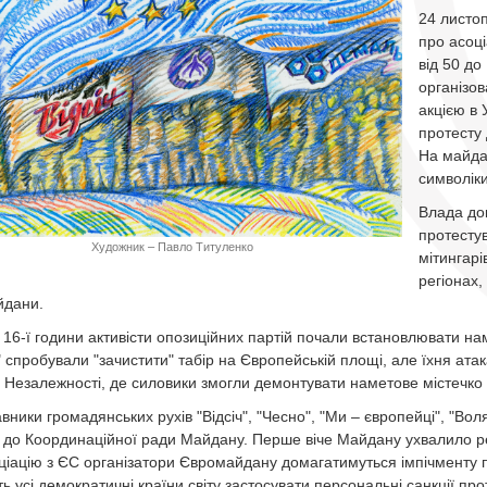
24 листо
про асоці
від 50 до
організо
акцією в 
протесту 
На майдан
символіки
Влада до
протестув
Художник – Павло Титуленко
мітингарі
регіонах,
йдани.
 16-ї години активісти опозиційних партій почали встановлювати нам
 спробували "зачистити" табір на Європейській площі, але їхня атака
 Незалежності, де силовики змогли демонтувати наметове містечко 
вники громадянських рухів "Відсіч", "Чесно", "Ми – європейці", "Вол
 до Координаційної ради Майдану. Перше віче Майдану ухвалило рез
ціацію з ЄС організатори Євромайдану домагатимуться імпічменту 
ть усі демократичні країни світу застосувати персональні санкції пр