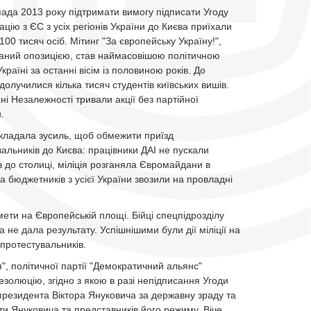
пада 2013 року підтримати вимогу підписати Угоду
ацію з ЄС з усіх регіонів України до Києва приїхали
 100 тисяч осіб. Мітинг "За європейську Україну!",
ваний опозицією, став наймасовішою політичною
Україні за останні вісім із половиною років. До
долучилися кілька тисяч студентів київських вишів.
і Незалежності тривали акції без партійної
.
кладала зусиль, щоб обмежити приїзд
альників до Києва: працівники ДАІ не пускали
в до столиці, міліція розганяла Євромайдани в
 а бюджетників з усієї України звозили на провладні
ети на Європейській площі. Бійці спецпідрозділу
 не дала результату. Успішнішими були дії міліції на
протестувальників.
я", політичної партії "Демократичний альянс"
олюцію, згідно з якою в разі непідписання Угоди
президента Віктора Януковича за державну зраду та
оти Януковича та представників його режиму. Віче