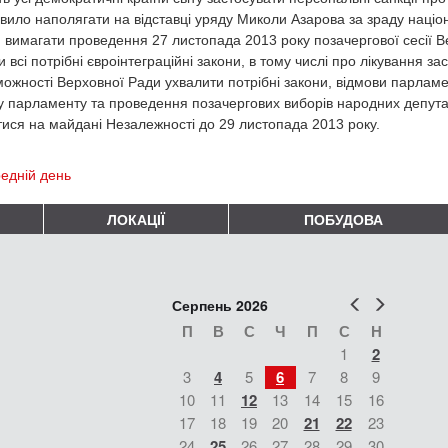
вило наполягати на відставці уряду Миколи Азарова за зраду націон
 вимагати проведення 27 листопада 2013 року позачергової сесії Ве
 всі потрібні євроінтеграційні закони, в тому числі про лікування за
ожності Верховної Ради ухвалити потрібні закони, відмови парламен
у парламенту та проведення позачергових виборів народних депут
ися на майдані Незалежності до 29 листопада 2013 року.
едній день
ЛОКАЦІЇ
ПОБУДОВА
Попер
Наст
Серпень 2026
П
В
С
Ч
П
С
Н
1
2
3
4
5
6
7
8
9
10
11
12
13
14
15
16
17
18
19
20
21
22
23
24
25
26
27
28
29
30