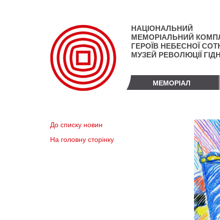
Перейти
до
основного
НАЦІОНАЛЬНИЙ
матеріалу
МЕМОРІАЛЬНИЙ КОМП
ГЕРОЇВ НЕБЕСНОЇ СОТН
МУЗЕЙ РЕВОЛЮЦІЇ ГІД
МЕМОРІАЛ
До списку новин
На головну сторінку