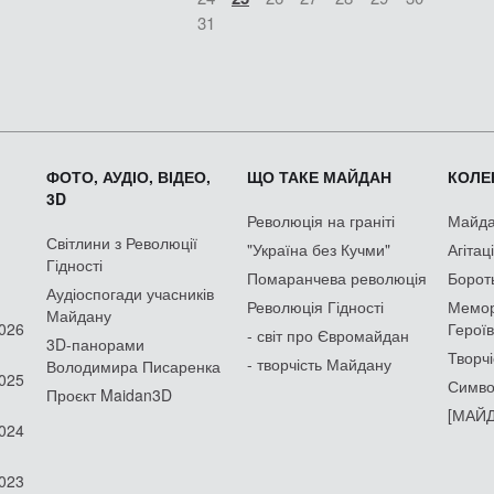
31
ФОТО, АУДІО, ВІДЕО,
ЩО ТАКЕ МАЙДАН
КОЛЕК
3D
Революція на граніті
Майдан
Світлини з Революції
"Україна без Кучми"
Агітац
Гідності
Помаранчева революція
Борот
Аудіоспогади учасників
Революція Гідності
Мемор
Майдану
2026
Героїв
- світ про Євромайдан
3D-панорами
Творчі
- творчість Майдану
Володимира Писаренка
2025
Симво
Проєкт Maidan3D
[МАЙД
2024
2023