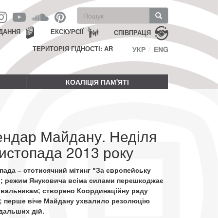
Пошукова
форма
Пошук
ДАННЯ
ЕКСКУРСІЇ
СПІВПРАЦЯ
ТЕРИТОРІЯ ГІДНОСТІ: AR
УКР
ENG
КОАЛІЦІЯ ПАМ'ЯТІ
ендар Майдану. Неділя
истопада 2013 року
пада – стотисячний мітинг "За європейську
"; режим Януковича всіма силами перешкоджає
увальникам; створено Координаційну раду
; перше віче Майдану ухвалило резолюцію
дальших дій.