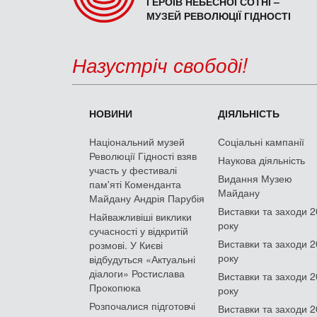
ГЕРОЇВ НЕБЕСНОЇ СОТНІ –
МУЗЕЙ РЕВОЛЮЦІЇ ГІДНОСТІ
Назустріч свободі!
НОВИНИ
ДІЯЛЬНІСТЬ
Національний музей
Соціальні кампанії
Революції Гідності взяв
Наукова діяльність
участь у фестивалі
Видання Музею
пам'яті Коменданта
Майдану
Майдану Андрія Парубія
Виставки та заходи 
Найважливіші виклики
року
сучасності у відкритій
Виставки та заходи 
розмові. У Києві
року
відбудуться «Актуальні
діалоги» Ростислава
Виставки та заходи 
Прокопюка
року
Розпочалися підготовчі
Виставки та заходи 