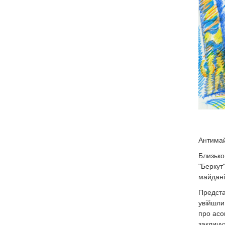
Антима
Близько
"Беркут"
майдані
Предста
увійшли
про асо
закличу