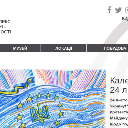
ВИ
ЛЕКС
І –
НОСТІ
МУЗЕЙ
ЛОКАЦІЇ
ПОБУДОВА
Кал
24 л
24 листо
Україну!
протест
Майдану
щодо по