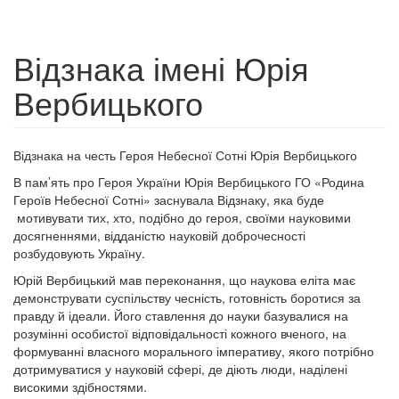
Відзнака імені Юрія
Вербицького
Відзнака на честь Героя Небесної Сотні Юрія Вербицького
В пам’ять про Героя України Юрія Вербицького ГО «Родина
Героїв Небесної Сотні» заснувала Відзнаку, яка буде
мотивувати тих, хто, подібно до героя, своїми науковими
досягненнями, відданістю науковій доброчесності
розбудовують Україну.
Юрій Вербицький мав переконання, що наукова еліта має
демонструвати суспільству чесність, готовність боротися за
правду й ідеали. Його ставлення до науки базувалися на
розумінні особистої відповідальності кожного вченого, на
формуванні власного морального імперативу, якого потрібно
дотримуватися у науковій сфері, де діють люди, наділені
високими здібностями.