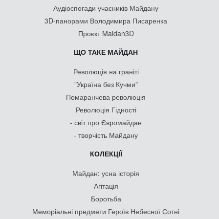
Аудіоспогади учасників Майдану
3D-панорами Володимира Писаренка
Проєкт Maidan3D
ЩО ТАКЕ МАЙДАН
Революція на граніті
"Україна без Кучми"
Помаранчева революція
Революція Гідності
- світ про Євромайдан
- творчість Майдану
КОЛЕКЦІЇ
Майдан: усна історія
Агітація
Боротьба
Меморіальні предмети Героїв Небесної Сотні