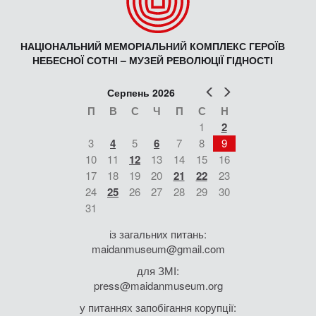
НАЦІОНАЛЬНИЙ МЕМОРІАЛЬНИЙ КОМПЛЕКС ГЕРОЇВ
НЕБЕСНОЇ СОТНІ – МУЗЕЙ РЕВОЛЮЦІЇ ГІДНОСТІ
Попер
Наст
Серпень 2026
П
В
С
Ч
П
С
Н
1
2
3
4
5
6
7
8
9
10
11
12
13
14
15
16
17
18
19
20
21
22
23
24
25
26
27
28
29
30
31
із загальних питань:
maidanmuseum@gmail.com
для ЗМІ:
press@maidanmuseum.org
у питаннях запобігання корупції: