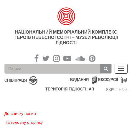
Перейти
до
основного
матеріалу
НАЦІОНАЛЬНИЙ МЕМОРІАЛЬНИЙ КОМПЛЕКС
ГЕРОЇВ НЕБЕСНОЇ СОТНІ – МУЗЕЙ РЕВОЛЮЦІЇ
ГІДНОСТІ
Пошукова
Toggl
форма
navig
Пошук
ВИДАННЯ
ЕКСКУРСІЇ
СПІВПРАЦЯ
ТЕРИТОРІЯ ГІДНОСТІ: AR
УКР
ENG
До списку новин
На головну сторінку