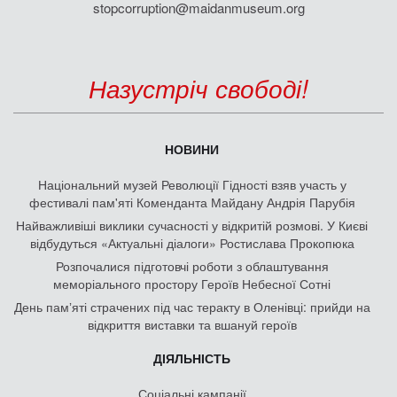
stopcorruption@maidanmuseum.org
Назустріч свободі!
НОВИНИ
Національний музей Революції Гідності взяв участь у
фестивалі пам'яті Коменданта Майдану Андрія Парубія
Найважливіші виклики сучасності у відкритій розмові. У Києві
відбудуться «Актуальні діалоги» Ростислава Прокопюка
Розпочалися підготовчі роботи з облаштування
меморіального простору Героїв Небесної Сотні
День памʼяті страчених під час теракту в Оленівці: прийди на
відкриття виставки та вшануй героїв
ДІЯЛЬНІСТЬ
Соціальні кампанії