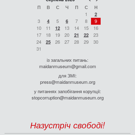
П
В
С
Ч
П
С
Н
1
2
3
4
5
6
7
8
9
10
11
12
13
14
15
16
17
18
19
20
21
22
23
24
25
26
27
28
29
30
31
із загальних питань:
maidanmuseum@gmail.com
для ЗМІ:
press@maidanmuseum.org
у питаннях запобігання корупції:
stopcorruption@maidanmuseum.org
Назустріч свободі!