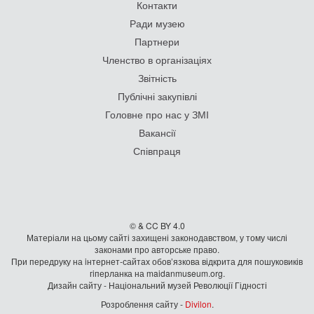
Контакти
Ради музею
Партнери
Членство в організаціях
Звітність
Публічні закупівлі
Головне про нас у ЗМІ
Вакансії
Співпраця
© & CC BY 4.0
Матеріали на цьому сайті захищені законодавством, у тому числі
законами про авторське право.
При передруку на iнтернет-сайтах обов’язкова відкрита для пошуковиків
гiперланка на maidanmuseum.org.
Дизайн сайту - Національний музей Революції Гідності
Розроблення сайту -
Divilon
.