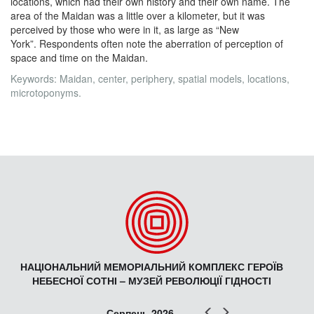
locations, which had their own history and their own name. The
area of the Maidan was a little over a kilometer, but it was
perceived by those who were in it, as large as “New
York”. Respondents often note the aberration of perception of
space and time on the Maidan.
Keywords: Maidan, center, periphery, spatial models, locations,
microtoponyms.
НАЦІОНАЛЬНИЙ МЕМОРІАЛЬНИЙ КОМПЛЕКС ГЕРОЇВ
НЕБЕСНОЇ СОТНІ – МУЗЕЙ РЕВОЛЮЦІЇ ГІДНОСТІ
Попер
Наст
Серпень 2026