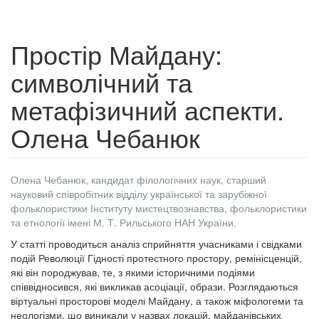
Простір Майдану:
символічний та
метафізичний аспекти.
Олена Чебанюк
Олена Чебанюк, кандидат філологічних наук, старший
науковий співробітник відділу української та зарубіжної
фольклористики Інституту мистецтвознавства, фольклористики
та етнології імені М. Т. Рильського НАН України.
У статті проводиться аналіз сприйняття учасниками і свідками
подій Революції Гідності протестного простору, ремінісценцій,
які він породжував, те, з якими історичними подіями
співвідносився, які викликав асоціації, образи. Розглядаються
віртуальні просторові моделі Майдану, а також міфологеми та
неологізми, що виникали у назвах локацій, майданівських