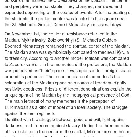
outskirts that marked the protest area of the Maidan. The center
and periphery were not stable. They changed, narrowed and
expanded depending on the course of events. After the beating of
the students, the protest center was located in the square near
the St. Michael’s Golden-Domed Monastery for several days.
On November 1st, the center of resistance returned to the
Maidan. Mykhailivskyi Zolotoverkhyi (St. Michael’s Golden-
Doomed Monastery) remained the spiritual center of the Maidan.
The Maidan area was symbolically compared to medieval Kyiv, a
fortress city. According to another model, Maidan was compared
to Zaporozka Sich. In the memories of the protesters, the Maidan
was perceived as “their” space. It was opposed to “foreign” space
around its perimeter. The common place of memories is the
celebration of the Maidan space as a space of freedom, dignity,
positivity, goodness. Priests of different denominations explain the
unique spirit of the Maidan by the metaphysical presence of God.
The main leitmotif of many memories is the perception of
Euromaidan as a kind of model of an ideal society. The struggle
against the then regime is
identified with the struggle between good and evil, light against
darkness, and freedom against slavery. During the three months
of its existence in the center of the capital, Maidan created micro-