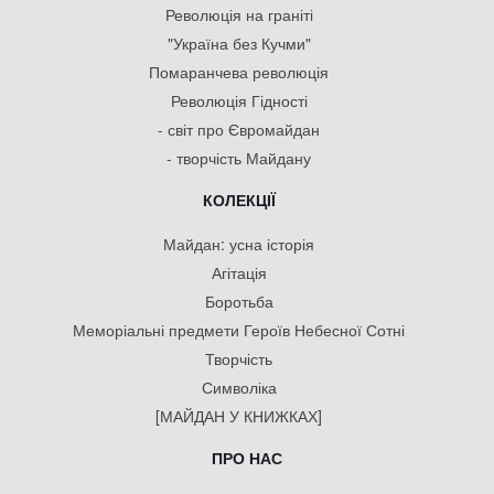
Революція на граніті
"Україна без Кучми"
Помаранчева революція
Революція Гідності
- світ про Євромайдан
- творчість Майдану
КОЛЕКЦІЇ
Майдан: усна історія
Агітація
Боротьба
Меморіальні предмети Героїв Небесної Сотні
Творчість
Символіка
[МАЙДАН У КНИЖКАХ]
ПРО НАС