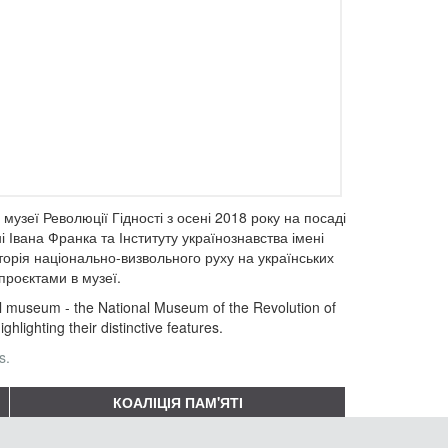
узеї Революції Гідності з осені 2018 року на посаді
 Івана Франка та Інституту українознавства імені
торія національно-визвольного руху на українських
проєктами в музеї.
ical museum - the National Museum of the Revolution of
lighting their distinctive features.
s.
КОАЛІЦІЯ ПАМ'ЯТІ