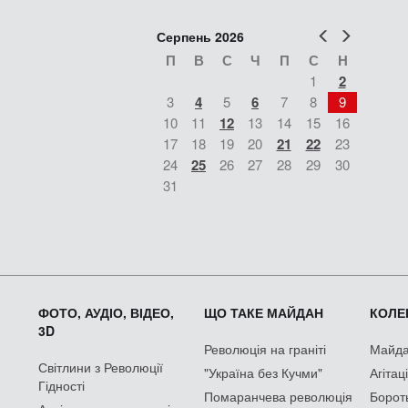
Попер
Наст
Серпень 2026
П
В
С
Ч
П
С
Н
1
2
3
4
5
6
7
8
9
10
11
12
13
14
15
16
17
18
19
20
21
22
23
24
25
26
27
28
29
30
31
ФОТО, АУДІО, ВІДЕО,
ЩО ТАКЕ МАЙДАН
КОЛЕК
3D
Революція на граніті
Майдан
Світлини з Революції
"Україна без Кучми"
Агітац
Гідності
Помаранчева революція
Борот