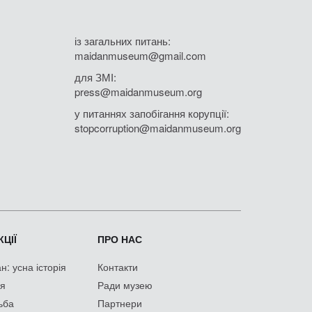
із загальних питань:
maidanmuseum@gmail.com
для ЗМІ:
press@maidanmuseum.org
у питаннях запобігання корупції:
stopcorruption@maidanmuseum.org
ЦІЇ
ПРО НАС
: усна історія
Контакти
ія
Ради музею
ьба
Партнери