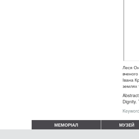
Леся Он
вченого
Івана К
землях 
Abstract
Dignity.
Keywords
МЕМОРІАЛ
МУЗЕЙ