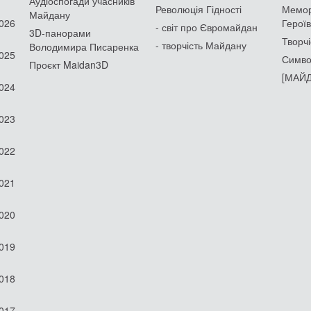
Аудіоспогади учасників
Революція Гідності
Мемор
Майдану
2026
Героїв
- світ про Євромайдан
3D-панорами
Творчі
- творчість Майдану
Володимира Писаренка
2025
Симво
Проєкт Maidan3D
[МАЙД
2024
2023
2022
2021
2020
2019
2018
2017