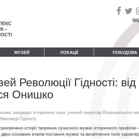
ВИ
ЛЕКС
І –
НОСТІ
МУЗЕЙ
ЛОКАЦІЇ
ПОБУДОВА
ей Революції Гідності: від 
ся Онишко
ишко, кандидат історичних наук, учений секретар Національного ме
еволюції Гідності.
присвячено історії творення сучасного музею історичного профілю –
з двох основних етапів постання музею та висвітлення їхніх характе