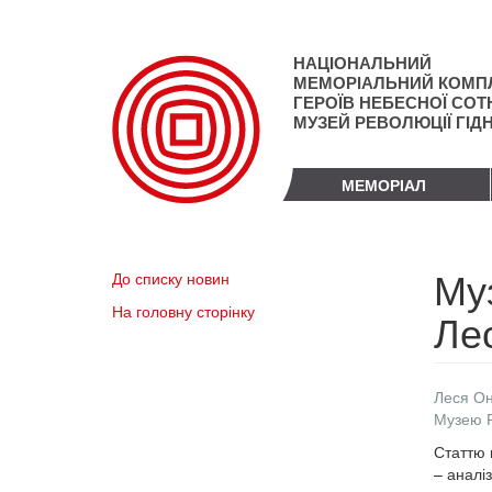
Перейти
до
основного
НАЦІОНАЛЬНИЙ
матеріалу
МЕМОРІАЛЬНИЙ КОМП
ГЕРОЇВ НЕБЕСНОЇ СОТН
МУЗЕЙ РЕВОЛЮЦІЇ ГІД
МЕМОРІАЛ
Муз
До списку новин
На головну сторінку
Ле
Леся Он
Музею Р
Статтю 
– аналі