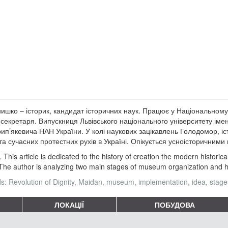
ишко – історик, кандидат історичних наук. Працює у Національному м
 секретаря. Випускниця Львівського національного університету імені
рип’якевича НАН України. У колі наукових зацікавлень Голодомор, іс
та сучасних протестних рухів в Україні. Опікується усноісторичними 
. This article is dedicated to the history of creation the modern histor
 The author is analyzing two main stages of museum organization and high
: Revolution of Dignity, Maidan, museum, implementation, idea, stage
ЛОКАЦІЇ
ПОБУДОВА