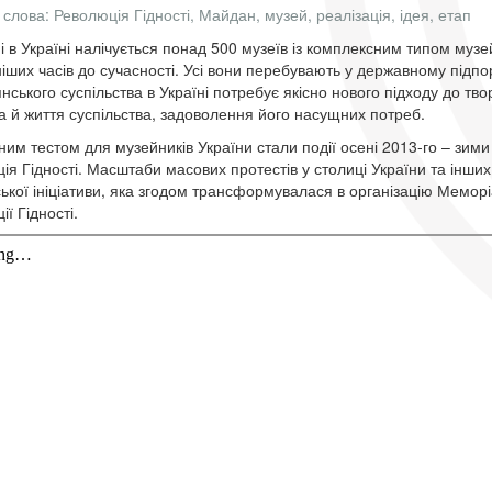
 слова: Революція Гідності, Майдан, музей, реалізація, ідея, етап
і в Україні налічується понад 500 музеїв із комплексним типом музей
іших часів до сучасності. Усі вони перебувають у державному підпо
нського суспільства в Україні потребує якісно нового підходу до тв
, а й життя суспільства, задоволення його насущних потреб.
ним тестом для музейників України стали події осені 2013-го – зими 
ія Гідності. Масштаби масових протестів у столиці України та інших
ької ініціативи, яка згодом трансформувалася в організацію Мемор
ії Гідності.