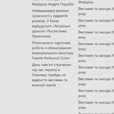
Майдану
Майдану Андрія Парубія
Виставки та заходи 
Найважливіші виклики
року
сучасності у відкритій
Виставки та заходи 
розмові. У Києві
року
відбудуться «Актуальні
діалоги» Ростислава
Виставки та заходи 
Прокопюка
року
Розпочалися підготовчі
Виставки та заходи 
роботи з облаштування
року
меморіального простору
Виставки та заходи 
Героїв Небесної Сотні
року
День памʼяті страчених
Виставки та заходи 
під час теракту в
року
Оленівці: прийди на
Виставки та заходи 
відкриття виставки та
року
вшануй героїв
Виставки та заходи 
року
Виставки та заходи 
року
Виставки та заходи 