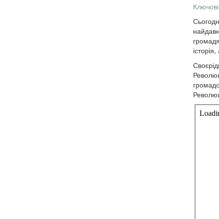
Ключові
Сьогодн
найдавн
громадя
історія
Своєрід
Революц
громадс
Революц