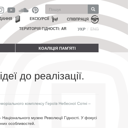
Пошукова
форма
Пошук
ДАННЯ
ЕКСКУРСІЇ
СПІВПРАЦЯ
ТЕРИТОРІЯ ГІДНОСТІ: AR
УКР
ENG
КОАЛІЦІЯ ПАМ'ЯТІ
ідеї до реалізації.
моріального комплексу Героїв Небесної Сотні –
 Національного музею Революції Гідності. У фокусі
рних особливостей.