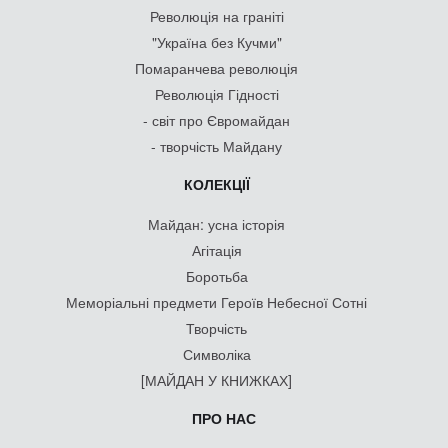
Революція на граніті
"Україна без Кучми"
Помаранчева революція
Революція Гідності
- світ про Євромайдан
- творчість Майдану
КОЛЕКЦІЇ
Майдан: усна історія
Агітація
Боротьба
Меморіальні предмети Героїв Небесної Сотні
Творчість
Символіка
[МАЙДАН У КНИЖКАХ]
ПРО НАС