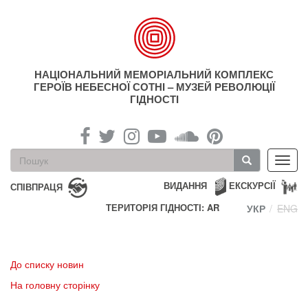
Перейти
до
основного
матеріалу
НАЦІОНАЛЬНИЙ МЕМОРІАЛЬНИЙ КОМПЛЕКС
ГЕРОЇВ НЕБЕСНОЇ СОТНІ – МУЗЕЙ РЕВОЛЮЦІЇ
ГІДНОСТІ
Пошукова
Toggl
форма
navig
Пошук
ВИДАННЯ
ЕКСКУРСІЇ
СПІВПРАЦЯ
ТЕРИТОРІЯ ГІДНОСТІ: AR
УКР
ENG
До списку новин
На головну сторінку