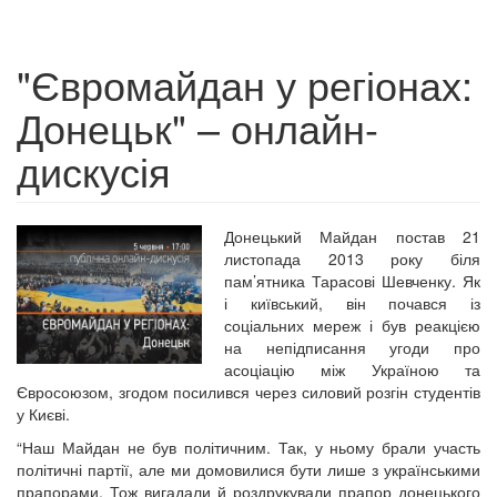
"Євромайдан у регіонах:
Донецьк" – онлайн-
дискусія
Донецький Майдан постав 21
листопада 2013 року біля
пам’ятника Тарасові Шевченку. Як
і київський, він почався із
соціальних мереж і був реакцією
на непідписання угоди про
асоціацію між Україною та
Євросоюзом, згодом посилився через силовий розгін студентів
у Києві.
“Наш Майдан не був політичним. Так, у ньому брали участь
політичні партії, але ми домовилися бути лише з українськими
прапорами. Тож вигадали й роздрукували прапор донецького