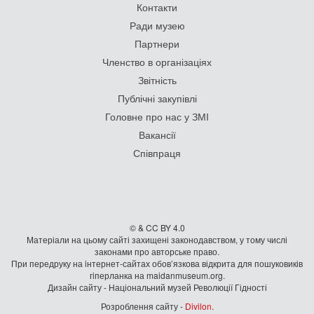
Контакти
Ради музею
Партнери
Членство в організаціях
Звітність
Публічні закупівлі
Головне про нас у ЗМІ
Вакансії
Співпраця
© & CC BY 4.0
Матеріали на цьому сайті захищені законодавством, у тому числі
законами про авторське право.
При передруку на iнтернет-сайтах обов’язкова відкрита для пошуковиків
гiперланка на maidanmuseum.org.
Дизайн сайту - Національний музей Революції Гідності
Розроблення сайту -
Divilon
.