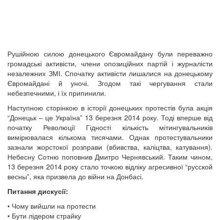
Рушійною силою донецького Євромайдану були переважно
громадські активісти, члени опозиційних партій і журналісти
незалежних ЗМІ. Спочатку активісти лишалися на донецькому
Євромайдані й уночі. Згодом такі чергування стали
небезпечними, і їх припинили.
Наступною сторінкою в історії донецьких протестів була акція
“Донецьк – це Україна” 13 березня 2014 року. Тоді вперше від
початку Революції Гідності кількість мітингувальників
вимірювалася кількома тисячами. Однак протестувальники
зазнали жорстокої розправи (вбивства, каліцтва, катування).
Небесну Сотню поповнив Дмитро Чернявський. Таким чином,
13 березня 2014 року стало точкою відліку агресивної “русской
весны”, яка призвела до війни на Донбасі.
Питання дискусії:
• Чому вийшли на протести
• Бути лідером страйку