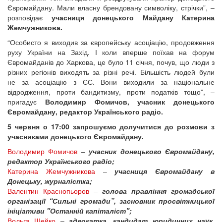
Євромайдану. Мали власну брендовану символіку, стрічки”, –
розповідає
учасниця донецького Майдану Катерина
Жемчужникова.
“Особисто я виходив за європейську асоціацію, продовження
руху України на Захід. І коли вперше поїхав на форум
Євромайданів до Харкова, це було 11 січня, почув, що люди з
різних регіонів виходять за різні речі. Більшість людей були
не за асоціацію з ЄС. Вони виходили за національне
відродження, проти бандитизму, проти податків тощо”, –
пригадує
Володимир Фомичов, учасник донецького
Євромайдану, редактор Українського радіо.
5 червня о 17:00 запрошуємо долучитися до розмови з
учасниками донецького Євромайдану.
Володимир Фомичов
–
учасник донецького Євромайдану,
редактор Українського радіо;
Катерина Жемчужникова
–
учасниця Євромайдану в
Донецьку, журналістка;
Валентин Краснопьоров
–
голова правління громадської
організації “Сильні громади”, засновник просвітницької
ініціативи "Останній капіталіст";
Вольга Шейко
–
адвокатка, кандидат юридичних наук,