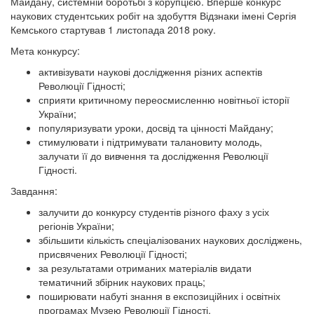
Майдану, системній боротьбі з корупцією. Вперше конкурс
наукових студентських робіт на здобуття Відзнаки імені Сергія
Кемського стартував 1 листопада 2018 року.
Мета конкурсу:
активізувати наукові дослідження різних аспектів
Революції Гідності;
сприяти критичному переосмисленню новітньої історії
України;
популяризувати уроки, досвід та цінності Майдану;
стимулювати і підтримувати талановиту молодь,
залучати її до вивчення та дослідження Революції
Гідності.
Завдання:
залучити до конкурсу студентів різного фаху з усіх
регіонів України;
збільшити кількість спеціалізованих наукових досліджень,
присвячених Революції Гідності;
за результатами отриманих матеріалів видати
тематичний збірник наукових праць;
поширювати набуті знання в експозиційних і освітніх
програмах Музею Революції Гідності.