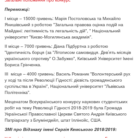
Переможці:
І місце – 15000 гривень: Марія Постоловська та Михайло
Янишівський з роботою "Загальна правова оцінка подій на
Майдані: легітимність та легальність дій", " Національний
університет "Києво-Могилянська академія".
ІІ місце – 7000 гривень: Діана Підбуртна з роботою
"Ідентичність борця (за "Літописом самовидця. Дев’ять місяців
українського спротиву" О.Забужко", Київський Університет Імені
Бориса Грінченка.
ІІІ місце – 4000 гривень: Василь Романик "Волонтерський рух
у ході та після Революції Гідності: дієвість громадянського
суспільства в Україні", Національний університет "Львівська
Політехніка".
Меценатом Всеукраїнського конкурсу наукових студентських
робіт на тему Революції Гідності 2018-2019 була Громада
Української Православної Церкви Святого Андрія Київського
Патріархату з Блумінгдейл, штат Іллінойс, США.
ЗМІ про Відзнаку імені Сергія Кемського 2018/2019: