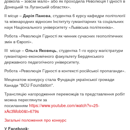
довкола – зовсім мало» або як проходила Революція Гідності в
Донецькій та Луганській областях».
ІІ місце –
Дарія Панова
, студентка 6 курсу кафедри політології
та міжнародних відносин Інституту гуманітарних та соціальних
наук Національного університету «Львівська політехніка».
Робота «Революція Гідності як чинник сучасних геополітичних
змін в Європі».
ІІІ місце –
Ольга Яковець
, студентка 1-го курсу магістратури
гуманітарно-економічного факультету Бердянського
державного педагогічного університету.
Робота «Революція Гідності в контексті російської пропаганди».
Меценатом конкурсу стала Фундація української громади
Канади "ВCU Foundation".
Трансляцію нагородження переможців та представлення робіт
можна переглянути за
посиланням
https://www.youtube.com/watch?v=25-
xAc3Mob0&t=679s
Загальні положення про конкурс
У Facebook: