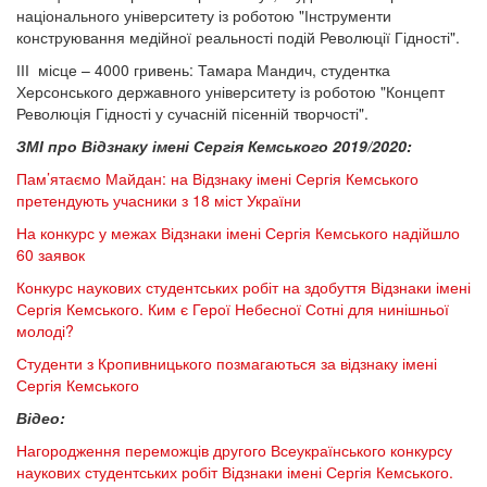
національного університету із роботою "Інструменти
конструювання медійної реальності подій Революції Гідності".
ІІІ місце – 4000 гривень: Тамара Мандич, студентка
Херсонського державного університету із роботою "Концепт
Революція Гідності у сучасній пісенній творчості".
ЗМІ про Відзнаку імені Сергія Кемського 2019/2020:
Пам’ятаємо Майдан: на Відзнаку імені Сергія Кемського
претендують учасники з 18 міст України
На конкурс у межах Відзнаки імені Сергія Кемського надійшло
60 заявок
Конкурс наукових студентських робіт на здобуття Відзнаки імені
Сергія Кемського. Ким є Герої Небесної Сотні для нинішньої
молоді?
Студенти з Кропивницького позмагаються за відзнаку імені
Сергія Кемського
Відео:
Нагородження переможців другого Всеукраїнського конкурсу
наукових студентських робіт Відзнаки імені Сергія Кемського.