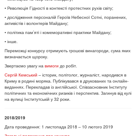
• Революція Гідності в контексті протестних рухів світу;
• дослідження персоналій Героїв Небесної Сотні, поранених,
активістів і волонтерів Майдану;
• політика пам’яті і комеморативні практики Майдану;
• інше.
Переможці конкурсу отримують грошові винагороди, сума яких
визначається щороку.
Звертаємо увагу на
вимоги
до робіт.
Сергій Кемський
– історик, політолог, журналіст, народився в
Криму в родині моряка. Публікувався в друкованих та онлайн-
виданнях. Перекладав із англійської. Співзасновник Інституту
політичних та економічних ризиків і перспектив. Загинув від кулі
на вулиці Інститутській у 32 роки.
2018/2019
Дата проведення: 1 листопада 2018 – 10 лютого 2019
Загальні положення про конкурс