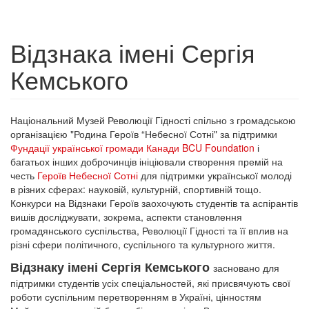
Відзнака імені Сергія
Кемського
Національний Музей Революції Гідності спільно з громадською
організацією "Родина Героїв “Небесної Сотні" за підтримки
Фундації української громади Канади BCU Foundation
і
багатьох інших доброчинців ініціювали створення премій на
честь
Героїв Небесної Сотні
для підтримки української молоді
в різних сферах: науковій, культурній, спортивній тощо.
Конкурси на Відзнаки Героїв заохочують студентів та аспірантів
вишів досліджувати, зокрема, аспекти становлення
громадянського суспільства, Революції Гідності та її вплив на
різні сфери політичного, суспільного та культурного життя.
Відзнаку імені Сергія Кемського
засновано для
підтримки студентів усіх спеціальностей, які присвячують свої
роботи суспільним перетворенням в Україні, цінностям