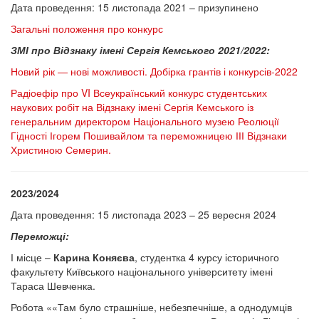
Дата проведення: 15 листопада 2021 – призупинено
Загальні положення про конкурс
ЗМІ про Відзнаку імені Сергія Кемського 2021/2022:
Новий рік — нові можливості. Добірка грантів і конкурсів-2022
Радіоефір про VI Всеукраїнський конкурс студентських
наукових робіт на Відзнаку імені Сергія Кемського із
генеральним директором Національного музею Реолюції
Гідності Ігорем Пошивайлом та переможницею ІІІ Відзнаки
Христиною Семерин.
2023/2024
Дата проведення: 15 листопада 2023
– 25 вересня 2024
Переможці:
І місце –
Карина Коняєва
, студентка 4 курсу історичного
факультету Київського національного університету імені
Тараса Шевченка.
Робота ««Там було страшніше, небезпечніше, а однодумців