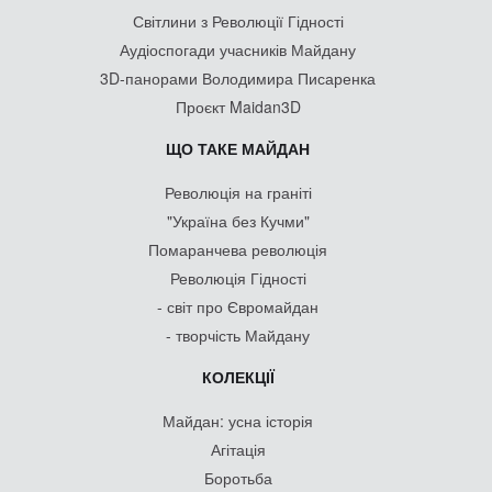
Світлини з Революції Гідності
Аудіоспогади учасників Майдану
3D-панорами Володимира Писаренка
Проєкт Maidan3D
ЩО ТАКЕ МАЙДАН
Революція на граніті
"Україна без Кучми"
Помаранчева революція
Революція Гідності
- світ про Євромайдан
- творчість Майдану
КОЛЕКЦІЇ
Майдан: усна історія
Агітація
Боротьба