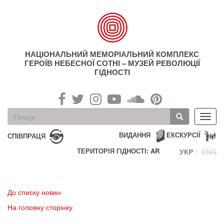
Перейти
до
основного
матеріалу
НАЦІОНАЛЬНИЙ МЕМОРІАЛЬНИЙ КОМПЛЕКС
ГЕРОЇВ НЕБЕСНОЇ СОТНІ – МУЗЕЙ РЕВОЛЮЦІЇ
ГІДНОСТІ
Пошукова
Toggl
форма
navig
Пошук
ВИДАННЯ
ЕКСКУРСІЇ
СПІВПРАЦЯ
ТЕРИТОРІЯ ГІДНОСТІ: AR
УКР
ENG
До списку новин
На головну сторінку