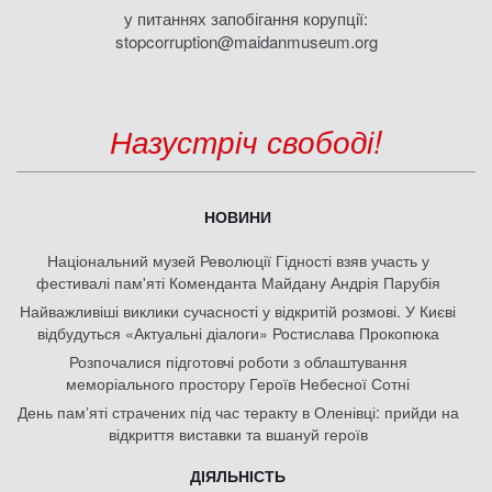
у питаннях запобігання корупції:
stopcorruption@maidanmuseum.org
Назустріч свободі!
НОВИНИ
Національний музей Революції Гідності взяв участь у
фестивалі пам'яті Коменданта Майдану Андрія Парубія
Найважливіші виклики сучасності у відкритій розмові. У Києві
відбудуться «Актуальні діалоги» Ростислава Прокопюка
Розпочалися підготовчі роботи з облаштування
меморіального простору Героїв Небесної Сотні
День памʼяті страчених під час теракту в Оленівці: прийди на
відкриття виставки та вшануй героїв
ДІЯЛЬНІСТЬ