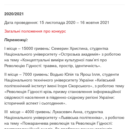
2020/2021
Дата проведення: 15 листопада 2020 – 16 жовтня 2021
Загальні положення про конкурс
Переможці:
І місце – 15000 гривень: Семерин Христина, студентка
Національного університету «Острозька академія» з роботою
на тему «Концептуальні виміри культурної пам’яті про
Революцію Гідності: травма, простір, ідентичність».
ІІ місце – 7000 гривень: Водько Юлія та Ярош Ілля, студенти
Національного технічного університету України «Київський
політехнічний інститут імені Ігоря Сікорського», з роботою тему
«Революція Гідності крізь призму становлення інформаційної
свідомості населення в південно-східному регіоні України:
історичний аспект і сьогодення».
ІІІ місце – 4000 гривень: Лукасевич Анна, студентка
Національного університету «Львівська політехніка», з роботою
на тему «Помаранчева революція та Революція Гідності:
постреволюційний аналіз. До проблеми пошуку варіантів