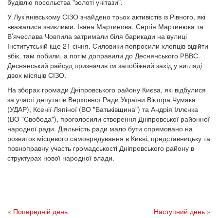
будівлю посольства "золоті унітази".
У Лук’янівському СІЗО знайдено трьох активістів із Рівного, які
вважалися зниклими. Івана Мартинова, Сергія Мартинюка та
В’ячеслава Човпила затримали біля барикади на вулиці
Інститутській іще 21 січня. Силовики попросили хлопців відійти
вбік, там побили, а потім доправили до Деснянського РВВС.
Деснянський райсуд призначив їм запобіжний захід у вигляді
двох місяців СІЗО.
На зборах громади Дніпровського району Києва, які відбулися
за участі депутатів Верховної Ради України Віктора Чумака
(УДАР), Ксенії Ляпіної (ВО "Батьківщина") та Андрія Іллєнка
(ВО "Свобода"), проголосили створення Дніпровської районної
народної ради. Діяльність ради мало бути спрямовано на
розвиток місцевого самоврядування в Києві, представницьку та
повноправну участь громадськості Дніпровського району в
структурах нової народної влади.
« Попередній день
Наступний день »