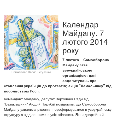
Календар
Майдану. 7
лютого 2014
року
7 лютого – Самооборона
Майдану стає
всеукраїнською
Намалював Павло Титуленко
організацією; дані
соцопитувань про
ставлення українців до протестів; акція "Демальянсу" під
посольством Росії.
Комендант Майдану, депутат Верховної Ради від
"Батьківщини" Андрій Парубій повідомив, що Самооборона
Майдану ухвалила рішення переформуватися в усеукраїнську
структуру з відділеннями в усіх областях. Як надпартійний