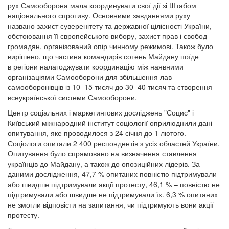
рух Самооборона мала координувати свої дії зі Штабом
національного спротиву. Основними завданнями руху
названо захист суверенітету та державної цілісності України,
обстоювання її європейського вибору, захист прав і свобод
громадян, організований опір чинному режимові. Також було
вирішено, що частина командирів сотень Майдану поїде
в регіони налагоджувати координацію між наявними
організаціями Самооборони для збільшення лав
самооборонівців із 10–15 тисяч до 30–40 тисяч та створення
всеукраїнської системи Самооборони.
Центр соціальних і маркетингових досліджень "Социс" і
Київський міжнародний інститут соціології оприлюднили дані
опитування, яке проводилося з 24 січня до 1 лютого.
Соціологи опитали 2 400 респондентів з усіх областей України.
Опитування було спрямовано на визначення ставлення
українців до Майдану, а також до опозиційних лідерів. За
даними дослідження, 47,7 % опитаних повністю підтримували
або швидше підтримували акції протесту, 46,1 % – повністю не
підтримували або швидше не підтримували їх. 6,3 % опитаних
не змогли відповісти на запитання, чи підтримують вони акції
протесту.