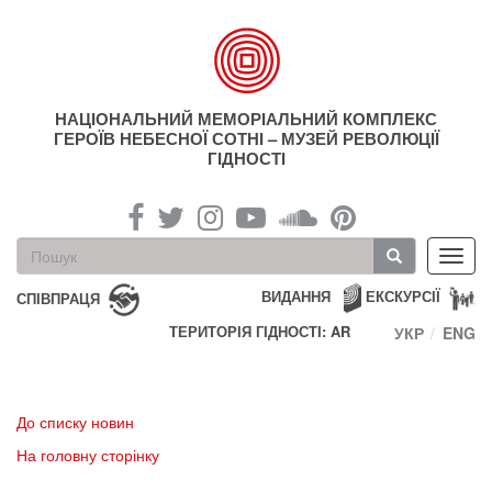
Перейти
до
основного
матеріалу
НАЦІОНАЛЬНИЙ МЕМОРІАЛЬНИЙ КОМПЛЕКС
ГЕРОЇВ НЕБЕСНОЇ СОТНІ – МУЗЕЙ РЕВОЛЮЦІЇ
ГІДНОСТІ
Пошукова
Toggl
форма
navig
Пошук
ВИДАННЯ
ЕКСКУРСІЇ
СПІВПРАЦЯ
ТЕРИТОРІЯ ГІДНОСТІ: AR
УКР
ENG
До списку новин
На головну сторінку