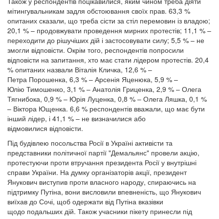
Також у респондентів поцікавилися, яким чином треба діяти
мітингувальникам задля обстоювання своїх прав. 63,3 %
опитаних сказали, що треба сісти за стіл перемовин із владою;
20,1 % – продовжувати проведення мирних протестів; 11,1 % –
переходити до рішучіших дій і застосовувати силу; 5,5 % – не
змогли відповісти. Окрім того, респондентів попросили
відповісти на запитання, хто має стати лідером протестів. 20,4
% опитаних назвали Віталія Кличка, 12,6 % –
Петра Порошенка, 6,3 % – Арсенія Яценюка, 5,9 % –
Юлію Тимошенко, 3,1 % – Анатолія Гриценка, 2,9 % – Олега
Тягнибока, 0,9 % – Юрія Луценка, 0,8 % – Олега Ляшка, 0,1 %
– Віктора Ющенка. 6,6 % респондентів вважали, що має бути
інший лідер, і 41,1 % – не визначилися або
відмовилися відповісти.
Під будівлею посольства Росії в Україні активісти та
представники політичної партії "Демальянс" провели акцію,
протестуючи проти втручання президента Росії у внутрішні
справи України. На думку організаторів акції, президент
Янукович виступив проти власного народу, спираючись на
підтримку Путіна, вони висловили впевненість, що Янукович
виїхав до Сочі, щоб одержати від Путіна вказівки
щодо подальших дій. Також учасники пікету принесли під