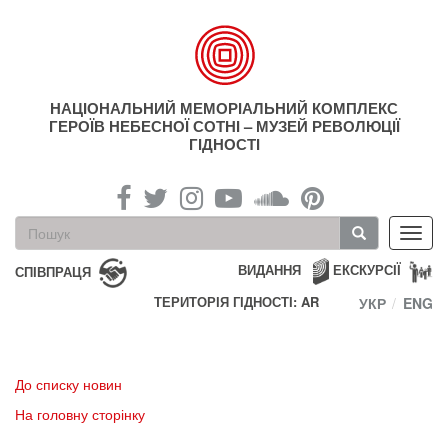
Перейти
до
основного
матеріалу
НАЦІОНАЛЬНИЙ МЕМОРІАЛЬНИЙ КОМПЛЕКС
ГЕРОЇВ НЕБЕСНОЇ СОТНІ – МУЗЕЙ РЕВОЛЮЦІЇ
ГІДНОСТІ
Пошукова
Toggl
форма
navig
Пошук
ВИДАННЯ
ЕКСКУРСІЇ
СПІВПРАЦЯ
ТЕРИТОРІЯ ГІДНОСТІ: AR
УКР
ENG
До списку новин
На головну сторінку