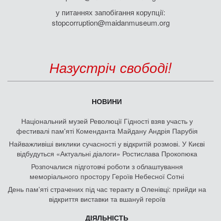
у питаннях запобігання корупції:
stopcorruption@maidanmuseum.org
Назустріч свободі!
НОВИНИ
Національний музей Революції Гідності взяв участь у
фестивалі пам'яті Коменданта Майдану Андрія Парубія
Найважливіші виклики сучасності у відкритій розмові. У Києві
відбудуться «Актуальні діалоги» Ростислава Прокопюка
Розпочалися підготовчі роботи з облаштування
меморіального простору Героїв Небесної Сотні
День памʼяті страчених під час теракту в Оленівці: прийди на
відкриття виставки та вшануй героїв
ДІЯЛЬНІСТЬ