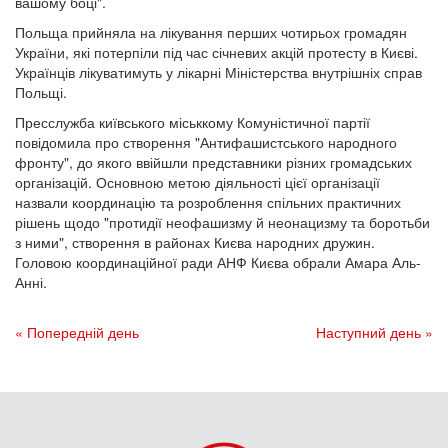
вашому боці".
Польща прийняла на лікування перших чотирьох громадян
України, які потерпіли під час січневих акцій протесту в Києві.
Українців лікуватимуть у лікарні Міністерства внутрішніх справ
Польщі.
Пресслужба київського міськкому Комуністичної партії
повідомила про створення "Антифашистського народного
фронту", до якого ввійшли представники різних громадських
організацій. Основною метою діяльності цієї організації
назвали координацію та розроблення спільних практичних
рішень щодо "протидії неофашизму й неонацизму та боротьби
з ними", створення в районах Києва народних дружин.
Головою координаційної ради АНФ Києва обрали Амара Аль-
Анні.
« Попередній день
Наступний день »