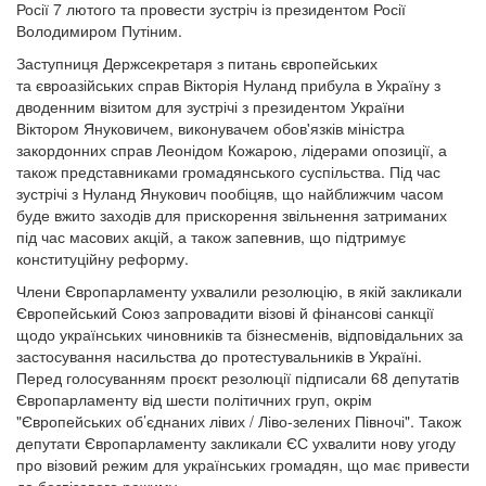
Росії 7 лютого та провести зустріч із президентом Росії
Володимиром Путіним.
Заступниця Держсекретаря з питань європейських
та євроазійських справ Вікторія Нуланд прибула в Україну з
дводенним візитом для зустрічі з президентом України
Віктором Януковичем, виконувачем обов'язків міністра
закордонних справ Леонідом Кожарою, лідерами опозиції, а
також представниками громадянського суспільства. Під час
зустрічі з Нуланд Янукович пообіцяв, що найближчим часом
буде вжито заходів для прискорення звільнення затриманих
під час масових акцій, а також запевнив, що підтримує
конституційну реформу.
Члени Європарламенту ухвалили резолюцію, в якій закликали
Європейський Союз запровадити візові й фінансові санкції
щодо українських чиновників та бізнесменів, відповідальних за
застосування насильства до протестувальників в Україні.
Перед голосуванням проєкт резолюції підписали 68 депутатів
Європарламенту від шести політичних груп, окрім
"Європейських об’єднаних лівих / Ліво-зелених Півночі". Також
депутати Європарламенту закликали ЄС ухвалити нову угоду
про візовий режим для українських громадян, що має привести