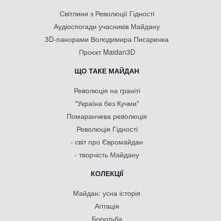
Світлини з Революції Гідності
Аудіоспогади учасників Майдану
3D-панорами Володимира Писаренка
Проєкт Maidan3D
ЩО ТАКЕ МАЙДАН
Революція на граніті
"Україна без Кучми"
Помаранчева революція
Революція Гідності
- світ про Євромайдан
- творчість Майдану
КОЛЕКЦІЇ
Майдан: усна історія
Агітація
Боротьба