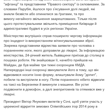
"афганці" та представники "Правого сектору" із силовиками. За
словами Парубія, йшлося про з’ясування долі людей, які
зникли безвісти або опинилися за ґратами, та про
вимогу негайного звільнення заарештованих. Тільки після
цього протестувальники звільнять приміщення Київради й
адміністративні будівлі в усіх регіонах України.
Міністерство внутрішніх справ поширило чергову інформацію
про інцидент із використанням мітингувальниками зброї.
Зокрема представники відомства заявили про чоловіка з
пораненням ноги, якого доправили до лікарні. За інформацією
міністерства, 24-річний житель Львівщини приїхав до столиці в
пошуках роботи. Не знайшовши її, начебто прийшов на
Майдан, де був майже три тижні охоронцем КМДА.
Напередодні інші охоронці звинуватили його в тому, що він
відмовився носити їхню форму, влаштували йому "допит",
побили та вистрілили в ногу. Потім пораненого нібито відвезли
на таксі на Березняки й викинули з машини. Він устиг
подзвонити в домофон, а далі знепритомнів та отямився вже у
лікарні.
Президент Віктор Янукович вилетів у Сочі, щоб узяти участь у
церемонії відкриття зимових Олімпійських ігор 2014 року в