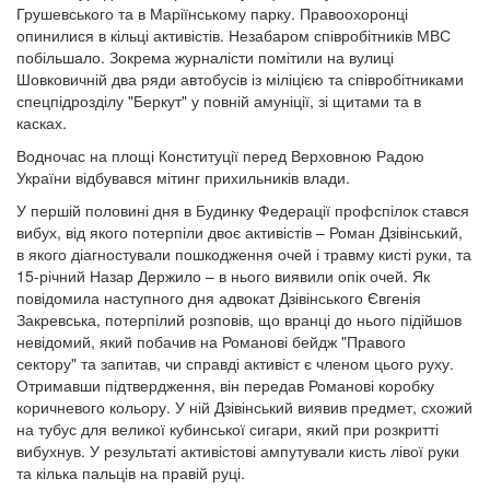
Грушевського та в Маріїнському парку. Правоохоронці
опинилися в кільці активістів. Незабаром співробітників МВС
побільшало. Зокрема журналісти помітили на вулиці
Шовковичній два ряди автобусів із міліцією та співробітниками
спецпідрозділу "Беркут" у повній амуніції, зі щитами та в
касках.
Водночас на площі Конституції перед Верховною Радою
України відбувався мітинг прихильників влади.
У першій половині дня в Будинку Федерації профспілок стався
вибух, від якого потерпіли двоє активістів – Роман Дзівінський,
в якого діагностували пошкодження очей і травму кисті руки, та
15-річний Назар Держило – в нього виявили опік очей. Як
повідомила наступного дня адвокат Дзівінського Євгенія
Закревська, потерпілий розповів, що вранці до нього підійшов
невідомий, який побачив на Романові бейдж "Правого
сектору" та запитав, чи справді активіст є членом цього руху.
Отримавши підтвердження, він передав Романові коробку
коричневого кольору. У ній Дзівінський виявив предмет, схожий
на тубус для великої кубинської сигари, який при розкритті
вибухнув. У результаті активістові ампутували кисть лівої руки
та кілька пальців на правій руці.