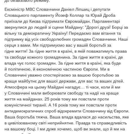
до безвізового режиму.
Ексміністр МВС Словаччини Даніел Ліпшиц і депутати
Словацького парламенту Йозеф Коллар та Юрай Дроба
приїхали до Києва підтримати Євромайдан. Парламентарі
звернулися до людей зі сцени Майдану: "Дорогі друзі! Борці за
вільну та демократичну Україну! Передаємо вам вітання та
підтримку від усіх свободолюбних громадян Словаччини. Наші
серця з вами. Ми підтримуємо вас у вашій боротьбі за
гідне життя! За гідне життя в країні, в якій поважатимуть права
та свободи кожного громадянина. За гідне життя в країні, де
влада чує голос громадян. За гідне життя в країні, яка буде
й політичною, й економічною частиною Європи. Ми в
Словаччині уважно спостерігаємо за вашою боротьбою за
краще майбутнє для вашої держави, для вас та ваших дітей.
Атмосфера на цьому Майдані нагадує… ті часи, коли й ми
у Словаччині мали виборювати свободу та надії на краще
життя на майданах. 25 років тому ми повстали проти
комуністичної тиранії. А 16 років тому ми повстали проти
антидемократичних спроб відокремити Словаччину від Європи.
Ваша боротьба тяжча. Ваша влада вдалася до насильства, яке
в цивілізованому світі неприйнятне. Правда та справедливість
на вашому боці. І ми дуже хочемо, щоб ви знали, що й ми на