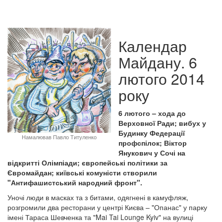
Календар
Майдану. 6
лютого 2014
року
6 лютого – хода до
Верховної Ради; вибух у
Будинку Федерації
Намалював Павло Титуленко
профспілок; Віктор
Янукович у Сочі на
відкритті Олімпіади; європейські політики за
Євромайдан; київські комуністи створили
"Антифашистський народний фронт".
Уночі люди в масках та з битами, одягнені в камуфляж,
розгромили два ресторани у центрі Києва – "Опанас" у парку
імені Тараса Шевченка та "Mai Tai Lounge Kyiv" на вулиці