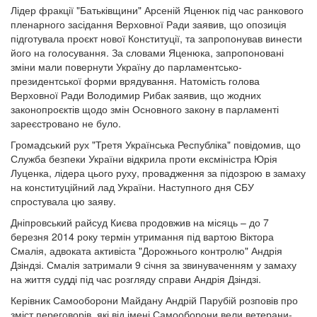
Лідер фракції "Батьківщини" Арсеній Яценюк під час ранкового
пленарного засідання Верховної Ради заявив, що опозиція
підготувала проєкт нової Конституції, та запропонував винести
його на голосування. За словами Яценюка, запропоновані
зміни мали повернути Україну до парламентсько-
президентської форми врядування. Натомість голова
Верховної Ради Володимир Рибак заявив, що жодних
законопроєктів щодо змін Основного закону в парламенті
зареєстровано не було.
Громадський рух "Третя Українська Республіка" повідомив, що
Служба безпеки України відкрила проти ексміністра Юрія
Луценка, лідера цього руху, провадження за підозрою в замаху
на конституційний лад України. Наступного дня СБУ
спростувала цю заяву.
Дніпровський райсуд Києва продовжив на місяць – до 7
березня 2014 року термін утримання під вартою Віктора
Смалія, адвоката активіста "Дорожнього контролю" Андрія
Дзіндзі. Смалія затримали 9 січня за звинуваченням у замаху
на життя судді під час розгляду справи Андрія Дзіндзі.
Керівник Самооборони Майдану Андрій Парубій розповів про
зміст переговорів, які від імені Самооборони вели ветерани-