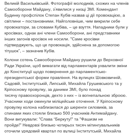
Великій Васильківській. Фотографії молодиків, схожих на членів
Самооборони Майдану, з’явилися у низці ЗМІ. Комендант
Будинку профспілок Степан Кубів назвав ці дії провокацією, а
світлини – постановними. Найголовніше, чим викрили себе
провокатори, за словами Кубіва, – це взуття. Нападники були у
кросівках, однак ані члени Самооборони, ані представники
інших загонів кросівок не носили. "Саме кросівки
підтверджують, що це провокація, здійснена за допомогою
тітушок”, – зазначив Кубів.
Колони сотень Самооборони Майдану рушили до Верховної
Ради України, щоб вимагати від парламентарів ухвалити зміни
до Конституції щодо повернення до парламентсько-
президентської форми правління. На вулицях Шовковичній,
Садовій, Інститутській, Липській, Михайла Грушевського та у
Кріпосному провулку, за даними ЗМІ, було понад
тисячу правоохоронців, дехто з них – із вогнепальною зброєю.
Учасники ходи оминули міліцейське оточення. У Кріпосному
провулку колона наблизилася до шеренги силовиків, за
спинами яких стояли близько 500 учасників Антимайдану.
Вони вигукували: "Слава “Беркуту!" та "Фашизм не
пройде!" Невдовзі близько чотирьох тисяч мітингувальників
оточили урядовий квартал по вулиці Інститутській, Михайла