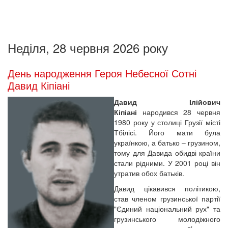
Неділя, 28 червня 2026 року
День народження Героя Небесної Сотні
Давид Кіпіані
Давид Ілійович
Кіпіані
народився 28 червня
1980 року у столиці Грузії місті
Тбілісі. Його мати була
українкою, а батько – грузином,
тому для Давида обидві країни
стали рідними. У 2001 році він
утратив обох батьків.
Давид цікавився політикою,
став членом грузинської партії
"Єдиний національний рух" та
грузинського молодіжного