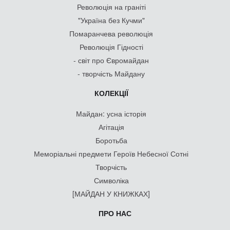
Революція на граніті
"Україна без Кучми"
Помаранчева революція
Революція Гідності
- світ про Євромайдан
- творчість Майдану
КОЛЕКЦІЇ
Майдан: усна історія
Агітація
Боротьба
Меморіальні предмети Героїв Небесної Сотні
Творчість
Символіка
[МАЙДАН У КНИЖКАХ]
ПРО НАС