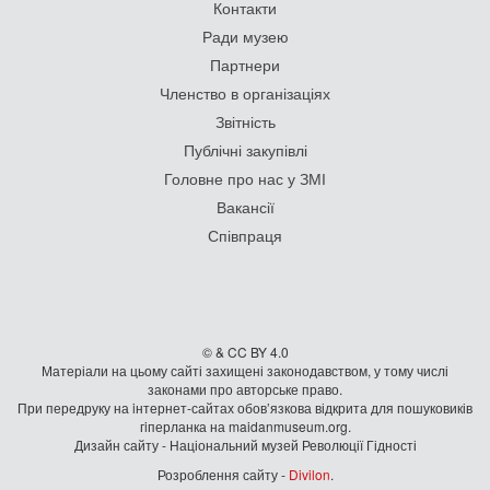
Контакти
Ради музею
Партнери
Членство в організаціях
Звітність
Публічні закупівлі
Головне про нас у ЗМІ
Вакансії
Співпраця
© & CC BY 4.0
Матеріали на цьому сайті захищені законодавством, у тому числі
законами про авторське право.
При передруку на iнтернет-сайтах обов’язкова відкрита для пошуковиків
гiперланка на maidanmuseum.org.
Дизайн сайту - Національний музей Революції Гідності
Розроблення сайту -
Divilon
.