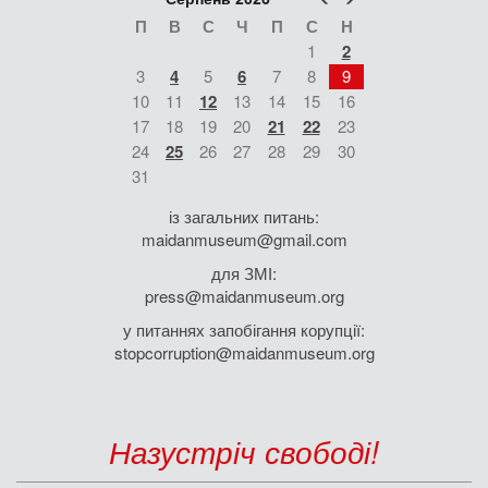
П
В
С
Ч
П
С
Н
1
2
3
4
5
6
7
8
9
10
11
12
13
14
15
16
17
18
19
20
21
22
23
24
25
26
27
28
29
30
31
із загальних питань:
maidanmuseum@gmail.com
для ЗМІ:
press@maidanmuseum.org
у питаннях запобігання корупції:
stopcorruption@maidanmuseum.org
Назустріч свободі!