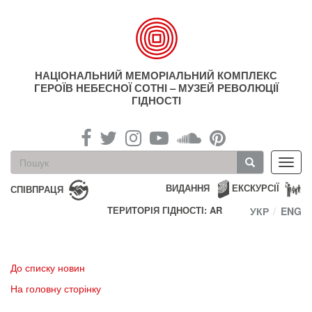
Перейти
до
основного
матеріалу
НАЦІОНАЛЬНИЙ МЕМОРІАЛЬНИЙ КОМПЛЕКС
ГЕРОЇВ НЕБЕСНОЇ СОТНІ – МУЗЕЙ РЕВОЛЮЦІЇ
ГІДНОСТІ
Пошукова
Toggl
форма
navig
Пошук
ВИДАННЯ
ЕКСКУРСІЇ
СПІВПРАЦЯ
ТЕРИТОРІЯ ГІДНОСТІ: AR
УКР
ENG
До списку новин
На головну сторінку