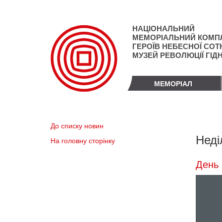
Перейти
до
основного
НАЦІОНАЛЬНИЙ
матеріалу
МЕМОРІАЛЬНИЙ КОМП
ГЕРОЇВ НЕБЕСНОЇ СОТН
МУЗЕЙ РЕВОЛЮЦІЇ ГІД
МЕМОРІАЛ
До списку новин
Неді
На головну сторінку
День 