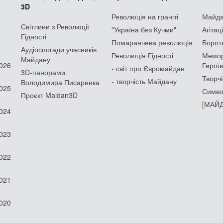
3D
Революція на граніті
Майдан
Світлини з Революції
"Україна без Кучми"
Агітац
Гідності
Помаранчева революція
Борот
Аудіоспогади учасників
Революція Гідності
Мемор
Майдану
2026
Героїв
- світ про Євромайдан
3D-панорами
Творчі
- творчість Майдану
Володимира Писаренка
2025
Симво
Проєкт Maidan3D
[МАЙД
2024
2023
2022
2021
2020