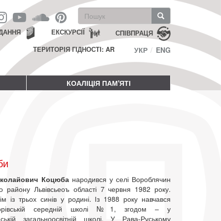
Пошукова
форма
Пошук
ДАННЯ
ЕКСКУРСІЇ
СПІВПРАЦЯ
ТЕРИТОРІЯ ГІДНОСТІ: AR
УКР
ENG
КОАЛІЦІЯ ПАМ'ЯТІ
би
иколайович Коцюба
народився у селі Вороблячин
го району Львівсьеоъ області 7 червня 1982 року.
ім із трьох синів у родині. Із 1988 року навчався
орівській середній школі №1, згодом – у
ській загальноосвітній школі. У Рава-Руському