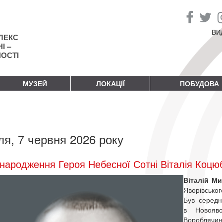
ВИ
ЛЕКС
І –
НОСТІ
МУЗЕЙ
ЛОКАЦІЇ
ПОБУДОВА
ля, 7 червня 2026 року
народження Героя Небесної Сотні Віталія Коцю
Віталій М
Яворівсько
Був середн
в Новояв
Вороблячин