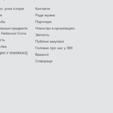
: усна історія
Контакти
ія
Ради музею
ьба
Партнери
іальні предмети
Членство в організаціях
 Небесної Сотні
Звітність
сть
Публічні закупівлі
ліка
Головне про нас у ЗМІ
АН У КНИЖКАХ]
Вакансії
Співпраця