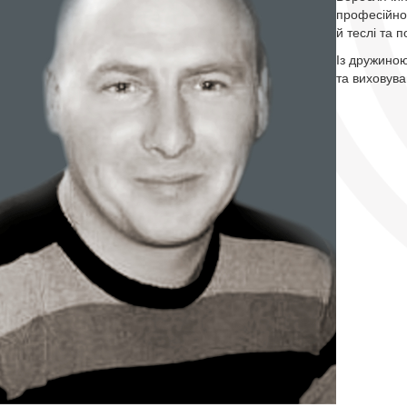
професійно
й теслі та 
Із дружиною
та виховува