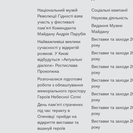
Національний музей
Соціальні кампанії
Революції Гідності взяв
Наукова діяльність
участь у фестивалі
Видання Музею
пам'яті Коменданта
Майдану
Майдану Андрія Парубія
Виставки та заходи 
Найважливіші виклики
року
сучасності у відкритій
Виставки та заходи 
розмові. У Києві
року
відбудуться «Актуальні
діалоги» Ростислава
Виставки та заходи 
Прокопюка
року
Розпочалися підготовчі
Виставки та заходи 
роботи з облаштування
року
меморіального простору
Виставки та заходи 
Героїв Небесної Сотні
року
День памʼяті страчених
Виставки та заходи 
під час теракту в
року
Оленівці: прийди на
Виставки та заходи 
відкриття виставки та
року
вшануй героїв