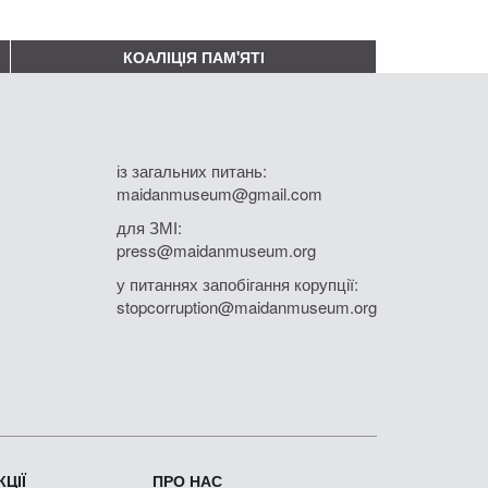
КОАЛІЦІЯ ПАМ'ЯТІ
із загальних питань:
maidanmuseum@gmail.com
для ЗМІ:
press@maidanmuseum.org
у питаннях запобігання корупції:
stopcorruption@maidanmuseum.org
ЦІЇ
ПРО НАС