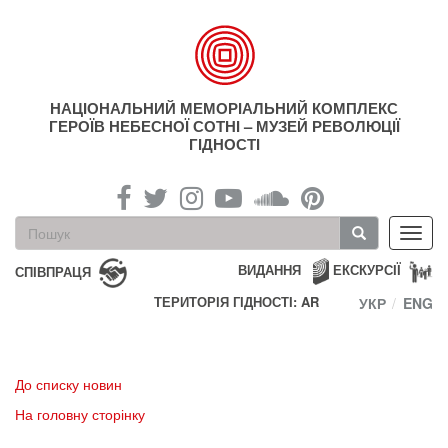
Перейти
до
основного
матеріалу
НАЦІОНАЛЬНИЙ МЕМОРІАЛЬНИЙ КОМПЛЕКС
ГЕРОЇВ НЕБЕСНОЇ СОТНІ – МУЗЕЙ РЕВОЛЮЦІЇ
ГІДНОСТІ
Пошукова
Toggl
форма
navig
Пошук
ВИДАННЯ
ЕКСКУРСІЇ
СПІВПРАЦЯ
ТЕРИТОРІЯ ГІДНОСТІ: AR
УКР
ENG
До списку новин
На головну сторінку