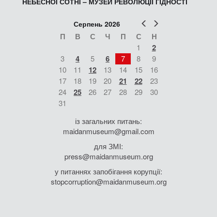
НЕБЕСНОЇ СОТНІ – МУЗЕЙ РЕВОЛЮЦІЇ ГІДНОСТІ
Попер
Наст
Серпень 2026
П
В
С
Ч
П
С
Н
1
2
3
4
5
6
7
8
9
10
11
12
13
14
15
16
17
18
19
20
21
22
23
24
25
26
27
28
29
30
31
із загальних питань:
maidanmuseum@gmail.com
для ЗМІ:
press@maidanmuseum.org
у питаннях запобігання корупції:
stopcorruption@maidanmuseum.org