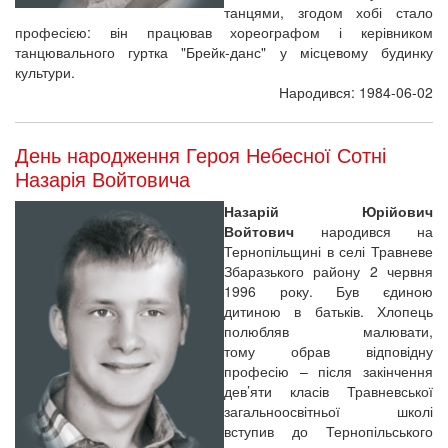
танцями, згодом хобі стало
професією: він працював хореографом і керівником
танцювального гуртка "Брейк-данс" у місцевому будинку
культури.
Народився: 1984-06-02
День народження Героя Небесної Сотні
Назарія Войтовича
Назарій Юрійович
Войтович
народився на
Тернопільщині в селі Травневе
Збаразького району 2 червня
1996 року. Був єдиною
дитиною в батьків. Хлопець
полюбляв малювати,
тому обрав відповідну
професію – після закінчення
дев’яти класів Травневської
загальноосвітньої школі
вступив до Тернопільського