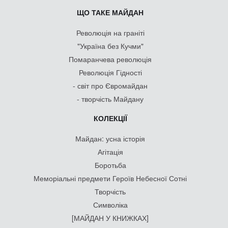
ЩО ТАКЕ МАЙДАН
Революція на граніті
"Україна без Кучми"
Помаранчева революція
Революція Гідності
- світ про Євромайдан
- творчість Майдану
КОЛЕКЦІЇ
Майдан: усна історія
Агітація
Боротьба
Меморіальні предмети Героїв Небесної Сотні
Творчість
Символіка
[МАЙДАН У КНИЖКАХ]