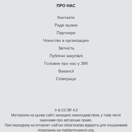
ПРО НАС
Контакти
Ради музею
Партнери
Членство в організаціях
Звітність
Публічні закупівлі
Головне про нас у ЗМІ
Вакансії
Співпраця
© & CC BY 4.0
Матеріали на цьому сайті захищені законодавством, у тому числі
законами про авторське право.
При передруку на iнтернет-сайтах обов’язкова відкрита для пошуковиків
гiперланка на maidanmuseum.org.