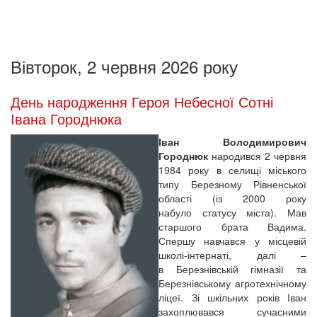
Вівторок, 2 червня 2026 року
День народження Героя Небесної Сотні
Івана Городнюка
Іван Володимирович
Городнюк
народився 2 червня
1984 року в селищі міського
типу Березному Рівненської
області (із 2000 року
набуло статусу міста). Мав
старшого брата Вадима.
Спершу навчався у місцевій
школі-інтернаті, далі –
в Березнівській гімназії та
Березнівському агротехнічному
ліцеї. Зі шкільних років Іван
захоплювався сучасними