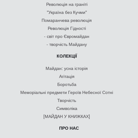
Революція на граніті
"Україна без Кучми"
Помаранчева революція
Революція Гідності
- світ про Євромайдан
- творчість Майдану
КОЛЕКЦІЇ
Майдан: усна історія
Агітація
Боротьба
Меморіальні предмети Героїв Небесної Сотні
Творчість
Символіка
[МАЙДАН У КНИЖКАХ]
ПРО НАС