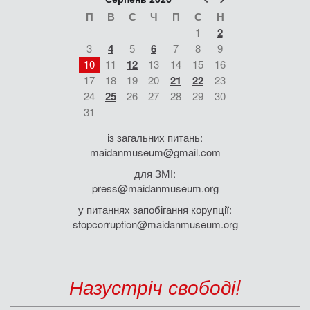
П
В
С
Ч
П
С
Н
1
2
3
4
5
6
7
8
9
10
11
12
13
14
15
16
17
18
19
20
21
22
23
24
25
26
27
28
29
30
31
із загальних питань:
maidanmuseum@gmail.com
для ЗМІ:
press@maidanmuseum.org
у питаннях запобігання корупції:
stopcorruption@maidanmuseum.org
Назустріч свободі!