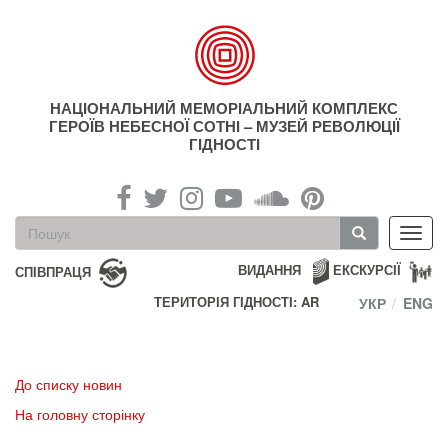
Перейти
до
основного
матеріалу
НАЦІОНАЛЬНИЙ МЕМОРІАЛЬНИЙ КОМПЛЕКС
ГЕРОЇВ НЕБЕСНОЇ СОТНІ – МУЗЕЙ РЕВОЛЮЦІЇ
ГІДНОСТІ
Пошукова
Toggl
форма
navig
Пошук
ВИДАННЯ
ЕКСКУРСІЇ
СПІВПРАЦЯ
ТЕРИТОРІЯ ГІДНОСТІ: AR
УКР
ENG
До списку новин
На головну сторінку