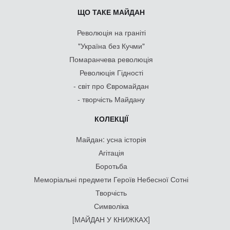
ЩО ТАКЕ МАЙДАН
Революція на граніті
"Україна без Кучми"
Помаранчева революція
Революція Гідності
- світ про Євромайдан
- творчість Майдану
КОЛЕКЦІЇ
Майдан: усна історія
Агітація
Боротьба
Меморіальні предмети Героїв Небесної Сотні
Творчість
Символіка
[МАЙДАН У КНИЖКАХ]