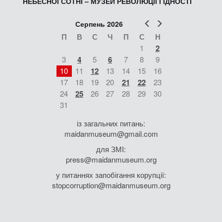
НЕБЕСНОЇ СОТНІ – МУЗЕЙ РЕВОЛЮЦІЇ ГІДНОСТІ
Попер
Наст
Серпень 2026
П
В
С
Ч
П
С
Н
1
2
3
4
5
6
7
8
9
10
11
12
13
14
15
16
17
18
19
20
21
22
23
24
25
26
27
28
29
30
31
із загальних питань:
maidanmuseum@gmail.com
для ЗМІ:
press@maidanmuseum.org
у питаннях запобігання корупції:
stopcorruption@maidanmuseum.org