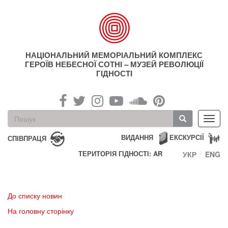
Перейти
до
основного
матеріалу
НАЦІОНАЛЬНИЙ МЕМОРІАЛЬНИЙ КОМПЛЕКС
ГЕРОЇВ НЕБЕСНОЇ СОТНІ – МУЗЕЙ РЕВОЛЮЦІЇ
ГІДНОСТІ
Пошукова
Toggl
форма
navig
Пошук
ВИДАННЯ
ЕКСКУРСІЇ
СПІВПРАЦЯ
ТЕРИТОРІЯ ГІДНОСТІ: AR
УКР
ENG
До списку новин
На головну сторінку