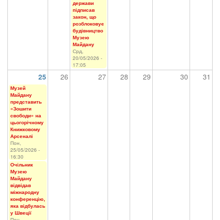
держави
підписав
закон, що
розблоковує
будівництво
Музею
Майдану
Срд,
20/05/2026 -
17:05
25
26
27
28
29
30
31
Музей
Майдану
представить
«Зошити
свободи» на
цьогорічному
Книжковому
Арсеналі
Пон,
25/05/2026 -
16:30
Очільник
Музею
Майдану
відвідав
міжнародну
конференцію,
яка відбулась
у Швеції
Пон,