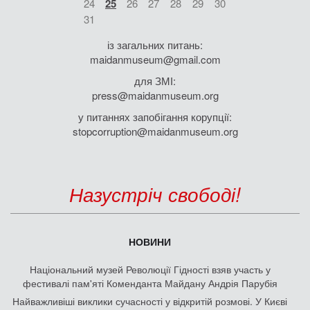
24
25
26
27
28
29
30
31
із загальних питань:
maidanmuseum@gmail.com
для ЗМІ:
press@maidanmuseum.org
у питаннях запобігання корупції:
stopcorruption@maidanmuseum.org
Назустріч свободі!
НОВИНИ
Національний музей Революції Гідності взяв участь у
фестивалі пам'яті Коменданта Майдану Андрія Парубія
Найважливіші виклики сучасності у відкритій розмові. У Києві