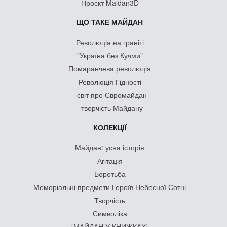
Проєкт Maidan3D
ЩО ТАКЕ МАЙДАН
Революція на граніті
"Україна без Кучми"
Помаранчева революція
Революція Гідності
- світ про Євромайдан
- творчість Майдану
КОЛЕКЦІЇ
Майдан: усна історія
Агітація
Боротьба
Меморіальні предмети Героїв Небесної Сотні
Творчість
Символіка
[МАЙДАН У КНИЖКАХ]