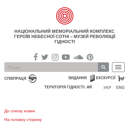
Перейти
до
основного
матеріалу
НАЦІОНАЛЬНИЙ МЕМОРІАЛЬНИЙ КОМПЛЕКС
ГЕРОЇВ НЕБЕСНОЇ СОТНІ – МУЗЕЙ РЕВОЛЮЦІЇ
ГІДНОСТІ
Пошукова
Toggl
форма
navig
Пошук
ВИДАННЯ
ЕКСКУРСІЇ
СПІВПРАЦЯ
ТЕРИТОРІЯ ГІДНОСТІ: AR
УКР
ENG
До списку новин
На головну сторінку