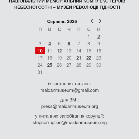
НАЦІОНАЛЬНИЙ МЕМОРІАЛЬНИЙ КОМПЛЕКС ГЕРОЇВ
НЕБЕСНОЇ СОТНІ – МУЗЕЙ РЕВОЛЮЦІЇ ГІДНОСТІ
Попер
Наст
Серпень 2026
П
В
С
Ч
П
С
Н
1
2
3
4
5
6
7
8
9
10
11
12
13
14
15
16
17
18
19
20
21
22
23
24
25
26
27
28
29
30
31
із загальних питань:
maidanmuseum@gmail.com
для ЗМІ:
press@maidanmuseum.org
у питаннях запобігання корупції:
stopcorruption@maidanmuseum.org