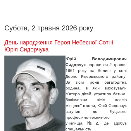
Субота, 2 травня 2026 року
День народження Героя Небесної Сотні
Юрія Сидорчука
Юрій Володимирович
Сидорчук
народився 2 травня
1961 року на Волині у селі
Дерно Ківерцівського району.
За вісім років багатодітна
родина, в якій виховували
п’ятеро дітей, утратила батька.
Закінчивши вісім класів
місцевої школи, Юрій Сидорчук
вступив до Луцького
професійно-технічного
училища №2, де здобув
спеціальність