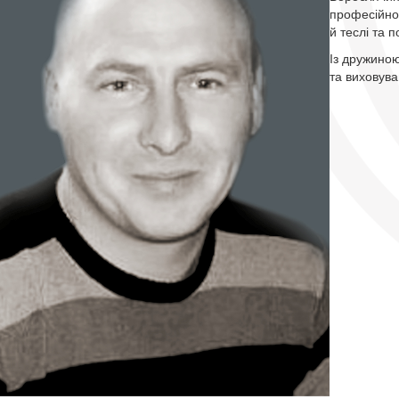
професійно
й теслі та 
Із дружиною
та виховува