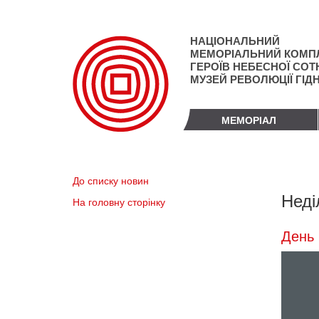
Перейти
до
основного
НАЦІОНАЛЬНИЙ
матеріалу
МЕМОРІАЛЬНИЙ КОМП
ГЕРОЇВ НЕБЕСНОЇ СОТН
МУЗЕЙ РЕВОЛЮЦІЇ ГІД
МЕМОРІАЛ
До списку новин
Неді
На головну сторінку
День 