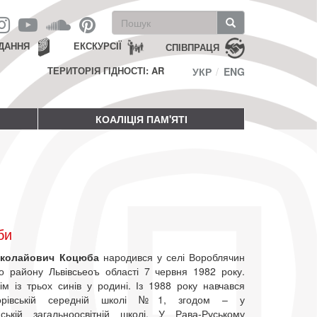
Пошукова
форма
Пошук
ДАННЯ
ЕКСКУРСІЇ
СПІВПРАЦЯ
ТЕРИТОРІЯ ГІДНОСТІ: AR
УКР
ENG
КОАЛІЦІЯ ПАМ'ЯТІ
би
иколайович Коцюба
народився у селі Вороблячин
го району Львівсьеоъ області 7 червня 1982 року.
ім із трьох синів у родині. Із 1988 року навчався
орівській середній школі №1, згодом – у
ській загальноосвітній школі. У Рава-Руському