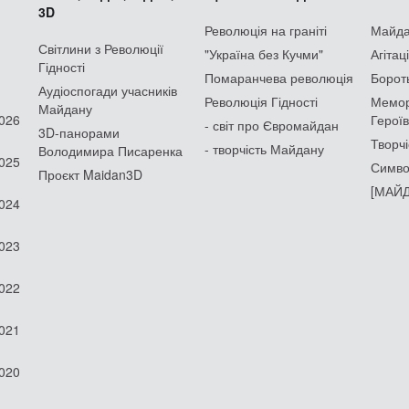
3D
Революція на граніті
Майдан
Світлини з Революції
"Україна без Кучми"
Агітац
Гідності
Помаранчева революція
Борот
Аудіоспогади учасників
Революція Гідності
Мемор
Майдану
2026
Героїв
- світ про Євромайдан
3D-панорами
Творчі
- творчість Майдану
Володимира Писаренка
2025
Симво
Проєкт Maidan3D
[МАЙД
2024
2023
2022
2021
2020