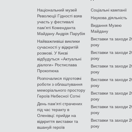
Національний музей
Соціальні кампанії
Революції Гідності взяв
Наукова діяльність
участь у фестивалі
Видання Музею
пам'яті Коменданта
Майдану
Майдану Андрія Парубія
Виставки та заходи 
Найважливіші виклики
року
сучасності у відкритій
Виставки та заходи 
розмові. У Києві
року
відбудуться «Актуальні
діалоги» Ростислава
Виставки та заходи 
Прокопюка
року
Розпочалися підготовчі
Виставки та заходи 
роботи з облаштування
року
меморіального простору
Виставки та заходи 
Героїв Небесної Сотні
року
День памʼяті страчених
Виставки та заходи 
під час теракту в
року
Оленівці: прийди на
Виставки та заходи 
відкриття виставки та
року
вшануй героїв