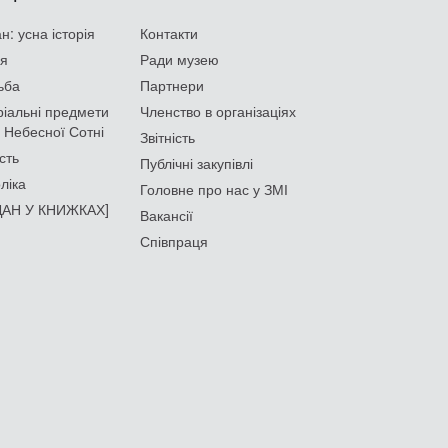
: усна історія
Контакти
ія
Ради музею
ьба
Партнери
іальні предмети
Членство в організаціях
 Небесної Сотні
Звітність
сть
Публічні закупівлі
ліка
Головне про нас у ЗМІ
АН У КНИЖКАХ]
Вакансії
Співпраця