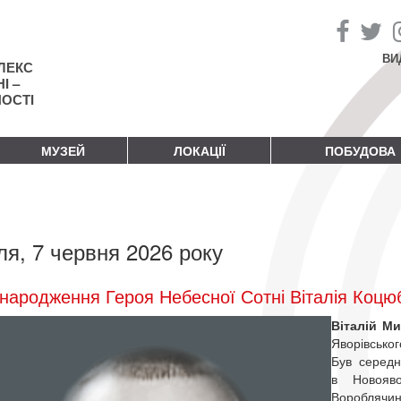
ВИ
ЛЕКС
І –
НОСТІ
МУЗЕЙ
ЛОКАЦІЇ
ПОБУДОВА
ля, 7 червня 2026 року
народження Героя Небесної Сотні Віталія Коцю
Віталій М
Яворівсько
Був середн
в Новояв
Вороблячин