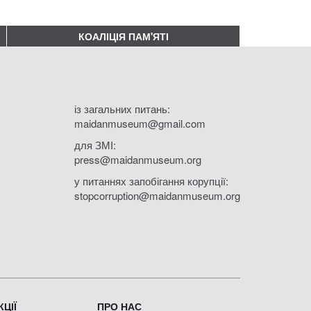
КОАЛІЦІЯ ПАМ'ЯТІ
із загальних питань:
maidanmuseum@gmail.com
для ЗМІ:
press@maidanmuseum.org
у питаннях запобігання корупції:
stopcorruption@maidanmuseum.org
ЦІЇ
ПРО НАС