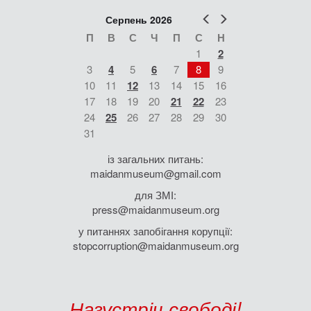
Попер
Наст
Серпень 2026
П
В
С
Ч
П
С
Н
1
2
3
4
5
6
7
8
9
10
11
12
13
14
15
16
17
18
19
20
21
22
23
24
25
26
27
28
29
30
31
із загальних питань:
maidanmuseum@gmail.com
для ЗМІ:
press@maidanmuseum.org
у питаннях запобігання корупції:
stopcorruption@maidanmuseum.org
Назустріч свободі!