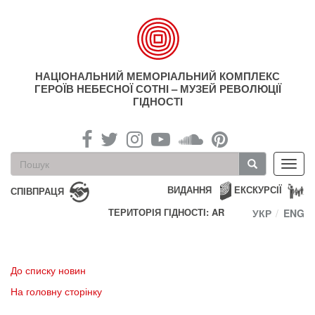
Перейти
до
основного
матеріалу
НАЦІОНАЛЬНИЙ МЕМОРІАЛЬНИЙ КОМПЛЕКС
ГЕРОЇВ НЕБЕСНОЇ СОТНІ – МУЗЕЙ РЕВОЛЮЦІЇ
ГІДНОСТІ
Пошукова
Toggl
форма
navig
Пошук
ВИДАННЯ
ЕКСКУРСІЇ
СПІВПРАЦЯ
ТЕРИТОРІЯ ГІДНОСТІ: AR
УКР
ENG
До списку новин
На головну сторінку