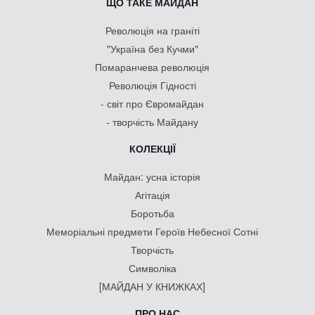
ЩО ТАКЕ МАЙДАН
Революція на граніті
"Україна без Кучми"
Помаранчева революція
Революція Гідності
- світ про Євромайдан
- творчість Майдану
КОЛЕКЦІЇ
Майдан: усна історія
Агітація
Боротьба
Меморіальні предмети Героїв Небесної Сотні
Творчість
Символіка
[МАЙДАН У КНИЖКАХ]
ПРО НАС