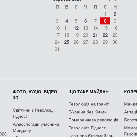
П
В
С
Ч
П
С
Н
1
2
3
4
5
6
7
8
9
10
11
12
13
14
15
16
17
18
19
20
21
22
23
24
25
26
27
28
29
30
31
ФОТО, АУДІО, ВІДЕО,
ЩО ТАКЕ МАЙДАН
КОЛЕК
3D
Революція на граніті
Майдан
Світлини з Революції
"Україна без Кучми"
Агітац
Гідності
Помаранчева революція
Борот
Аудіоспогади учасників
Революція Гідності
Мемор
Майдану
2026
Героїв
- світ про Євромайдан