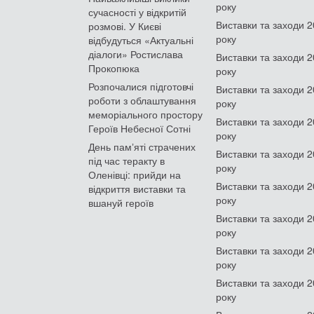
року
сучасності у відкритій
Виставки та заходи 
розмові. У Києві
року
відбудуться «Актуальні
діалоги» Ростислава
Виставки та заходи 
Прокопюка
року
Розпочалися підготовчі
Виставки та заходи 
роботи з облаштування
року
меморіального простору
Виставки та заходи 
Героїв Небесної Сотні
року
День памʼяті страчених
Виставки та заходи 
під час теракту в
року
Оленівці: прийди на
Виставки та заходи 
відкриття виставки та
року
вшануй героїв
Виставки та заходи 
року
Виставки та заходи 
року
Виставки та заходи 
року