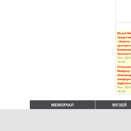
Музей М
представ
«Зошити 
цьогоріч
Книжков
Арсеналі
Пон, 25/0
16:30
Очільник
Майдану 
міжнарод
конферен
відбулас
Пон, 25/0
16:32
МЕМОРІАЛ
МУЗЕЙ