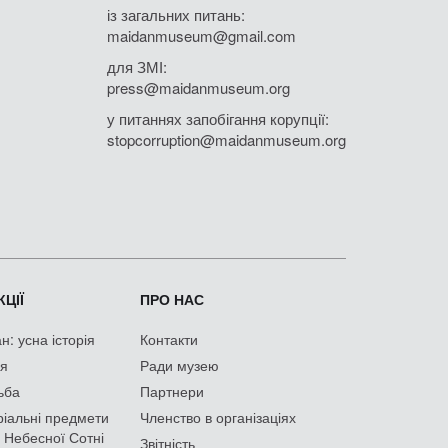
із загальних питань:
maidanmuseum@gmail.com
для ЗМІ:
press@maidanmuseum.org
у питаннях запобігання корупції:
stopcorruption@maidanmuseum.org
ЦІЇ
ПРО НАС
: усна історія
Контакти
ія
Ради музею
ьба
Партнери
іальні предмети
Членство в організаціях
 Небесної Сотні
Звітність