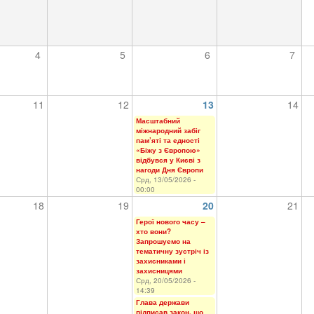
4
5
6
7
11
12
13
14
Масштабний
міжнародний забіг
пам’яті та єдності
«Біжу з Європою»
відбувся у Києві з
нагоди Дня Європи
Срд, 13/05/2026 -
00:00
18
19
20
21
Герої нового часу –
хто вони?
Запрошуємо на
тематичну зустріч із
захисниками і
захисницями
Срд, 20/05/2026 -
14:39
Глава держави
підписав закон, що