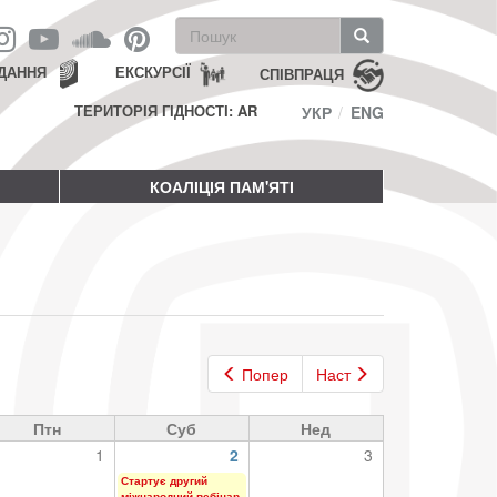
Пошукова
форма
Пошук
ДАННЯ
ЕКСКУРСІЇ
СПІВПРАЦЯ
ТЕРИТОРІЯ ГІДНОСТІ: AR
УКР
ENG
КОАЛІЦІЯ ПАМ'ЯТІ
Попер
Наст
Птн
Суб
Нед
1
2
3
Стартує другий
міжнародний вебінар