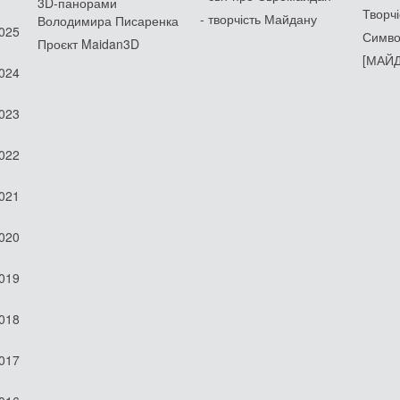
3D-панорами
Творчі
- творчість Майдану
Володимира Писаренка
2025
Симво
Проєкт Maidan3D
[МАЙД
2024
2023
2022
2021
2020
2019
2018
2017