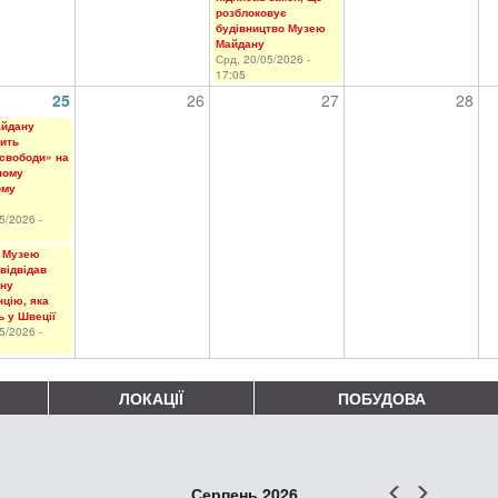
розблоковує
будівництво Музею
Майдану
Срд, 20/05/2026 -
17:05
25
26
27
28
айдану
ить
свободи» на
ному
ому
5/2026 -
 Музею
відвідав
ну
цію, яка
ь у Швеції
5/2026 -
ЛОКАЦІЇ
ПОБУДОВА
Попер
Наст
Серпень 2026