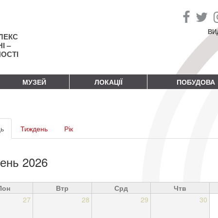
ВИ
ЛЕКС
І –
НОСТІ
МУЗЕЙ
ЛОКАЦІЇ
ПОБУДОВА
винні
ь
(активна
Тиждень
Рік
адки
вкладка)
ень 2026
Пон
Втр
Срд
Чтв
27
28
29
30