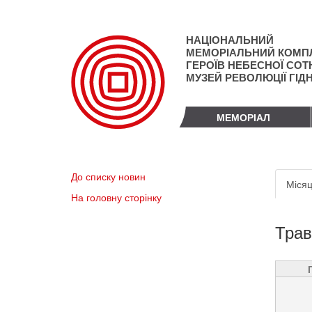
Перейти
до
основного
НАЦІОНАЛЬНИЙ
матеріалу
МЕМОРІАЛЬНИЙ КОМП
ГЕРОЇВ НЕБЕСНОЇ СОТН
МУЗЕЙ РЕВОЛЮЦІЇ ГІД
МЕМОРІАЛ
Пер
До списку новин
Місяц
вкл
На головну сторінку
Трав