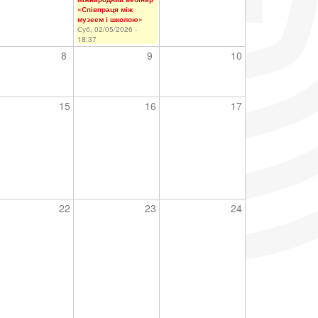
«Співпраця між
музеєм і школою»
Суб, 02/05/2026 -
18:37
8
9
10
15
16
17
22
23
24