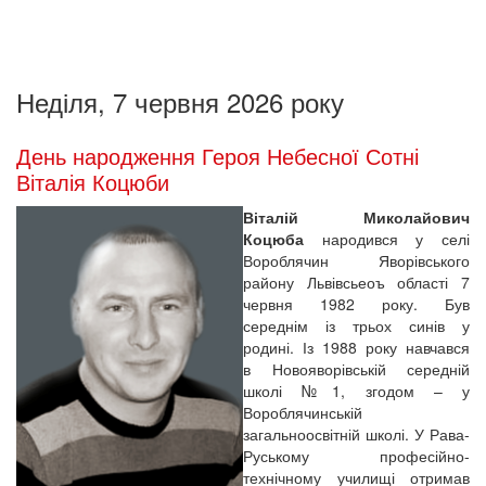
Неділя, 7 червня 2026 року
День народження Героя Небесної Сотні
Віталія Коцюби
Віталій Миколайович
Коцюба
народився у селі
Вороблячин Яворівського
району Львівсьеоъ області 7
червня 1982 року. Був
середнім із трьох синів у
родині. Із 1988 року навчався
в Новояворівській середній
школі №1, згодом – у
Вороблячинській
загальноосвітній школі. У Рава-
Руському професійно-
технічному училищі отримав