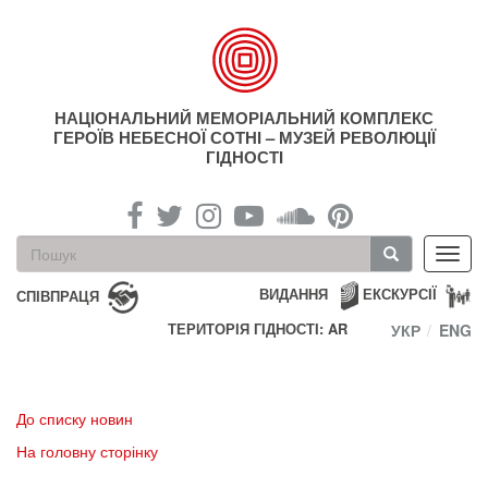
Перейти
до
основного
матеріалу
НАЦІОНАЛЬНИЙ МЕМОРІАЛЬНИЙ КОМПЛЕКС
ГЕРОЇВ НЕБЕСНОЇ СОТНІ – МУЗЕЙ РЕВОЛЮЦІЇ
ГІДНОСТІ
Пошукова
Toggl
форма
navig
Пошук
ВИДАННЯ
ЕКСКУРСІЇ
СПІВПРАЦЯ
ТЕРИТОРІЯ ГІДНОСТІ: AR
УКР
ENG
До списку новин
На головну сторінку