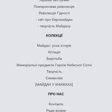
Помаранчева революція
Революція Гідності
- світ про Євромайдан
- творчість Майдану
КОЛЕКЦІЇ
Майдан: усна історія
Агітація
Боротьба
Меморіальні предмети Героїв Небесної Сотні
Творчість
Символіка
[МАЙДАН У КНИЖКАХ]
ПРО НАС
Контакти
Ради музею