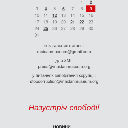
1
2
3
4
5
6
7
8
9
10
11
12
13
14
15
16
17
18
19
20
21
22
23
24
25
26
27
28
29
30
31
із загальних питань:
maidanmuseum@gmail.com
для ЗМІ:
press@maidanmuseum.org
у питаннях запобігання корупції:
stopcorruption@maidanmuseum.org
Назустріч свободі!
НОВИНИ