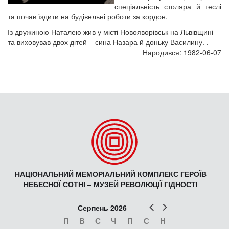
спеціальність столяра й теслі
та почав їздити на будівельні роботи за кордон.
Із дружиною Наталею жив у місті Новояворівськ на Львівщині
та виховував двох дітей – сина Назара й доньку Василину. .
Народився: 1982-06-07
НАЦІОНАЛЬНИЙ МЕМОРІАЛЬНИЙ КОМПЛЕКС ГЕРОЇВ
НЕБЕСНОЇ СОТНІ – МУЗЕЙ РЕВОЛЮЦІЇ ГІДНОСТІ
Попер
Наст
Серпень 2026
П
В
С
Ч
П
С
Н