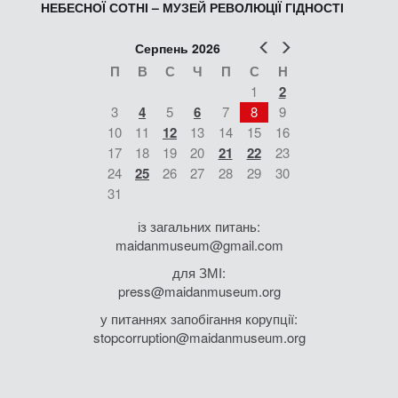
НЕБЕСНОЇ СОТНІ – МУЗЕЙ РЕВОЛЮЦІЇ ГІДНОСТІ
Попер
Наст
Серпень 2026
П
В
С
Ч
П
С
Н
1
2
3
4
5
6
7
8
9
10
11
12
13
14
15
16
17
18
19
20
21
22
23
24
25
26
27
28
29
30
31
із загальних питань:
maidanmuseum@gmail.com
для ЗМІ:
press@maidanmuseum.org
у питаннях запобігання корупції:
stopcorruption@maidanmuseum.org