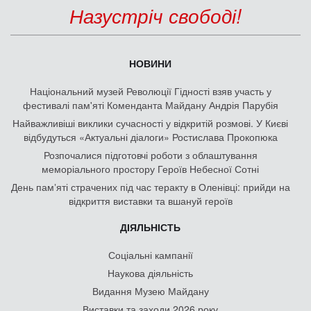
Назустріч свободі!
НОВИНИ
Національний музей Революції Гідності взяв участь у
фестивалі пам'яті Коменданта Майдану Андрія Парубія
Найважливіші виклики сучасності у відкритій розмові. У Києві
відбудуться «Актуальні діалоги» Ростислава Прокопюка
Розпочалися підготовчі роботи з облаштування
меморіального простору Героїв Небесної Сотні
День памʼяті страчених під час теракту в Оленівці: прийди на
відкриття виставки та вшануй героїв
ДІЯЛЬНІСТЬ
Соціальні кампанії
Наукова діяльність
Видання Музею Майдану
Виставки та заходи 2026 року