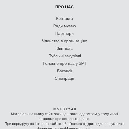
ПРО НАС
Контакти
Ради музею
Партнери
Членство в організаціях
Звітність
Публічні закупівлі
Головне про нас у ЗМІ
Вакансії
Співпраця
© & CC BY 4.0
Матеріали на цьому сайті захищені законодавством, у тому числі
законами про авторське право.
При передруку на iнтернет-сайтах обов’язкова відкрита для пошуковиків
гiперланка на maidanmuseum.org.