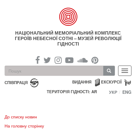
Перейти
до
основного
матеріалу
НАЦІОНАЛЬНИЙ МЕМОРІАЛЬНИЙ КОМПЛЕКС
ГЕРОЇВ НЕБЕСНОЇ СОТНІ – МУЗЕЙ РЕВОЛЮЦІЇ
ГІДНОСТІ
Пошукова
Toggl
форма
navig
Пошук
ВИДАННЯ
ЕКСКУРСІЇ
СПІВПРАЦЯ
ТЕРИТОРІЯ ГІДНОСТІ: AR
УКР
ENG
До списку новин
На головну сторінку