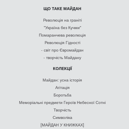
ЩО ТАКЕ МАЙДАН
Революція на граніті
"Україна без Кучми"
Помаранчева революція
Революція Гідності
- світ про Євромайдан
- творчість Майдану
КОЛЕКЦІЇ
Майдан: усна історія
Агітація
Боротьба
Меморіальні предмети Героїв Небесної Сотні
Творчість
Символіка
[МАЙДАН У КНИЖКАХ]