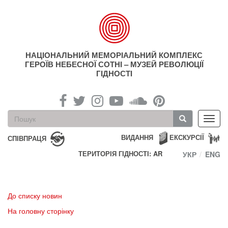
Перейти
до
основного
матеріалу
НАЦІОНАЛЬНИЙ МЕМОРІАЛЬНИЙ КОМПЛЕКС
ГЕРОЇВ НЕБЕСНОЇ СОТНІ – МУЗЕЙ РЕВОЛЮЦІЇ
ГІДНОСТІ
Пошукова
Toggl
форма
navig
Пошук
ВИДАННЯ
ЕКСКУРСІЇ
СПІВПРАЦЯ
ТЕРИТОРІЯ ГІДНОСТІ: AR
УКР
ENG
До списку новин
На головну сторінку