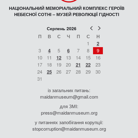
НАЦІОНАЛЬНИЙ МЕМОРІАЛЬНИЙ КОМПЛЕКС ГЕРОЇВ
НЕБЕСНОЇ СОТНІ – МУЗЕЙ РЕВОЛЮЦІЇ ГІДНОСТІ
Попер
Наст
Серпень 2026
П
В
С
Ч
П
С
Н
1
2
3
4
5
6
7
8
9
10
11
12
13
14
15
16
17
18
19
20
21
22
23
24
25
26
27
28
29
30
31
із загальних питань:
maidanmuseum@gmail.com
для ЗМІ:
press@maidanmuseum.org
у питаннях запобігання корупції:
stopcorruption@maidanmuseum.org