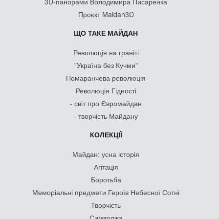
3D-панорами Володимира Писаренка
Проєкт Maidan3D
ЩО ТАКЕ МАЙДАН
Революція на граніті
"Україна без Кучми"
Помаранчева революція
Революція Гідності
- світ про Євромайдан
- творчість Майдану
КОЛЕКЦІЇ
Майдан: усна історія
Агітація
Боротьба
Меморіальні предмети Героїв Небесної Сотні
Творчість
Символіка