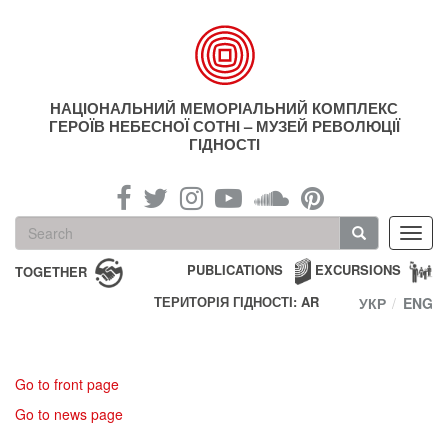
Skip
to
main
content
НАЦІОНАЛЬНИЙ МЕМОРІАЛЬНИЙ КОМПЛЕКС
ГЕРОЇВ НЕБЕСНОЇ СОТНІ – МУЗЕЙ РЕВОЛЮЦІЇ
ГІДНОСТІ
Search
Toggl
form
navig
Search
PUBLICATIONS
EXCURSIONS
TOGETHER
ТЕРИТОРІЯ ГІДНОСТІ: AR
УКР
ENG
Go to front page
Go to news page