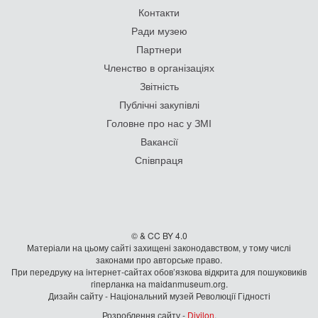
Контакти
Ради музею
Партнери
Членство в організаціях
Звітність
Публічні закупівлі
Головне про нас у ЗМІ
Вакансії
Співпраця
© & CC BY 4.0
Матеріали на цьому сайті захищені законодавством, у тому числі
законами про авторське право.
При передруку на iнтернет-сайтах обов’язкова відкрита для пошуковиків
гiперланка на maidanmuseum.org.
Дизайн сайту - Національний музей Революції Гідності
Розроблення сайту -
Divilon
.