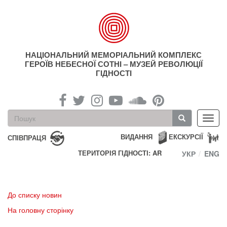
Перейти
до
основного
матеріалу
НАЦІОНАЛЬНИЙ МЕМОРІАЛЬНИЙ КОМПЛЕКС
ГЕРОЇВ НЕБЕСНОЇ СОТНІ – МУЗЕЙ РЕВОЛЮЦІЇ
ГІДНОСТІ
Пошукова
Toggl
форма
navig
Пошук
ВИДАННЯ
ЕКСКУРСІЇ
СПІВПРАЦЯ
ТЕРИТОРІЯ ГІДНОСТІ: AR
УКР
ENG
До списку новин
На головну сторінку