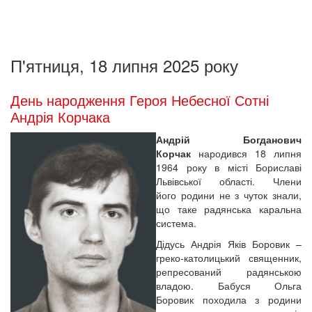
П'ятниця, 18 липня 2025 року
День народження Героя Небесної Сотні
Андрія Корчака
Андрій Богданович
Корчак
народився 18 липня
1964 року в місті Бориславі
Львівської області. Члени
його родини не з чуток знали,
що таке радянська каральна
система.
Дідусь Андрія Яків Боровик –
греко-католицький священник,
репресований радянською
владою. Бабуся Ольга
Боровик походила з родини