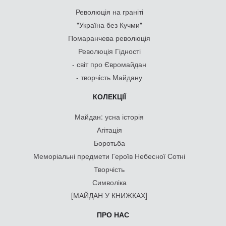
Революція на граніті
"Україна без Кучми"
Помаранчева революція
Революція Гідності
- світ про Євромайдан
- творчість Майдану
КОЛЕКЦІЇ
Майдан: усна історія
Агітація
Боротьба
Меморіальні предмети Героїв Небесної Сотні
Творчість
Символіка
[МАЙДАН У КНИЖКАХ]
ПРО НАС