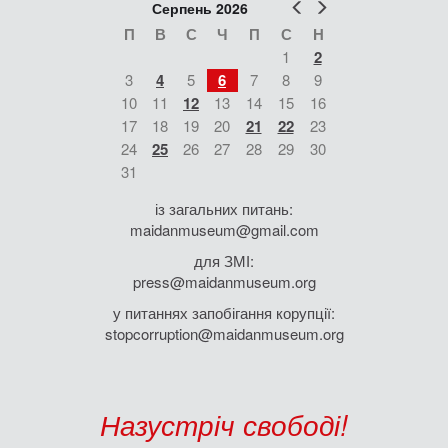
Попер
Наст
Серпень 2026
П
В
С
Ч
П
С
Н
1
2
3
4
5
6
7
8
9
10
11
12
13
14
15
16
17
18
19
20
21
22
23
24
25
26
27
28
29
30
31
із загальних питань:
maidanmuseum@gmail.com
для ЗМІ:
press@maidanmuseum.org
у питаннях запобігання корупції:
stopcorruption@maidanmuseum.org
Назустріч свободі!