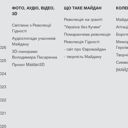
ФОТО, АУДІО, ВІДЕО,
ЩО ТАКЕ МАЙДАН
КОЛЕК
3D
Революція на граніті
Майдан
Світлини з Революції
"Україна без Кучми"
Агітац
Гідності
Помаранчева революція
Борот
Аудіоспогади учасників
Революція Гідності
Мемор
Майдану
2026
Героїв
- світ про Євромайдан
3D-панорами
Творчі
- творчість Майдану
Володимира Писаренка
2025
Симво
Проєкт Maidan3D
[МАЙД
2024
2023
2022
2021
2020