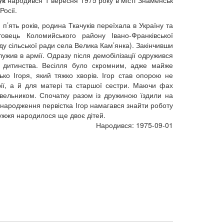
Росії.
п’ять років, родина Ткачуків переїхала в Україну та
овець Коломийського району Івано-Франківської
аду сільської ради села Велика Кам’янка). Закінчивши
служив в армії. Одразу після демобілізації одружився
з дитинства. Весілля було скромним, адже майже
ко Ігоря, який тяжко хворів. Ігор став опорою не
ї, а й для матері та старшої сестри. Маючи фах
вельником. Спочатку разом із дружиною їздили на
я народження первістка Ігор намагався знайти роботу
ружжя народилося ще двоє дітей.
Народився: 1975-09-01