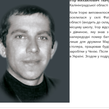
Калінінградської області 
Коли Ігорю виповнилося 
оселилася у селі Фат
області (входить до скл
місцеву школу, Ігор від
з дівчиною, яку знав 
напередодні помер бать
лише для дружини Марі
столяра, працював буді
заробітки у Чехію. Післ
в Україні. Згодом у под