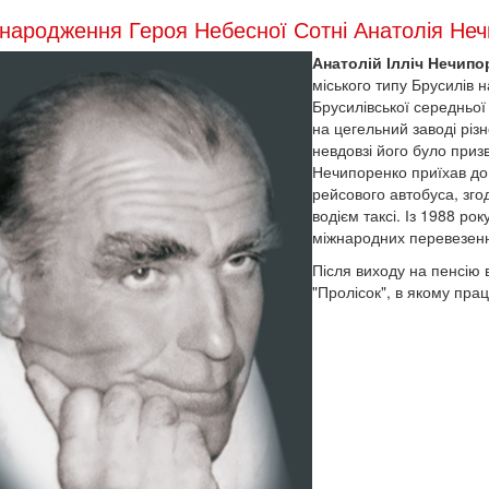
народження Героя Небесної Сотні Анатолія Не
Анатолій Ілліч Нечипо
міського типу Брусилів 
Брусилівської середньої
на цегельний заводі різн
невдовзі його було приз
Нечипоренко приїхав до
рейсового автобуса, зг
водієм таксі. Із 1988 ро
міжнародних перевезен
Після виходу на пенсію
"Пролісок", в якому прац