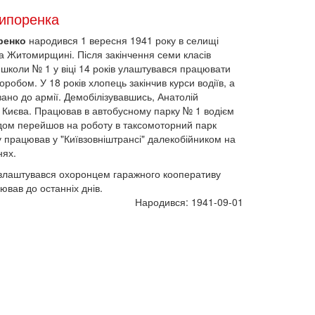
чипоренка
ренко
народився 1 вересня 1941 року в селищі
на Житомирщині. Після закінчення семи класів
 школи № 1 у віці 14 років улаштувався працювати
оробом. У 18 років хлопець закінчив курси водіїв, а
вано до армії. Демобілізувавшись, Анатолій
 Києва. Працював в автобусному парку № 1 водієм
одом перейшов на роботу в таксомоторний парк
ку працював у "Київзовніштрансі" далекобійником на
нях.
 влаштувався охоронцем гаражного кооперативу
ював до останніх днів.
Народився: 1941-09-01