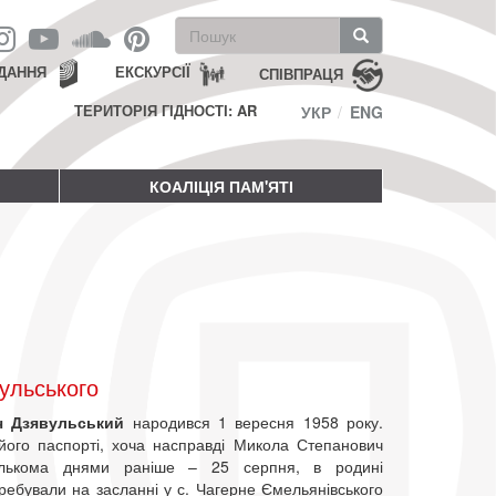
Пошукова
форма
Пошук
ДАННЯ
ЕКСКУРСІЇ
СПІВПРАЦЯ
ТЕРИТОРІЯ ГІДНОСТІ: AR
УКР
ENG
КОАЛІЦІЯ ПАМ'ЯТІ
ульського
ч Дзявульський
народився 1 вересня 1958 року.
його паспорті, хоча насправді Микола Степанович
кількома днями раніше – 25 серпня, в родині
ребували на засланні у с. Чагерне Ємельянівського