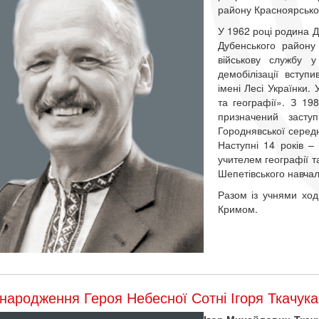
району Красноярськ
У 1962 році родина Д
Дубенського району
військову службу у
демобілізації вступ
імені Лесі Українки. 
та географії». З 19
призначений засту
Городнявської середн
Наступні 14 років 
учителем географії та
Шепетівського навча
Разом із учнями ход
Кримом.
народження Героя Небесної Сотні Ігоря Ткачука
Ігор Михайлович Ткач