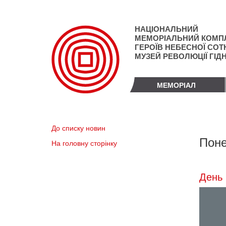
Перейти
до
основного
НАЦІОНАЛЬНИЙ
матеріалу
МЕМОРІАЛЬНИЙ КОМП
ГЕРОЇВ НЕБЕСНОЇ СОТН
МУЗЕЙ РЕВОЛЮЦІЇ ГІД
МЕМОРІАЛ
До списку новин
Поне
На головну сторінку
День 