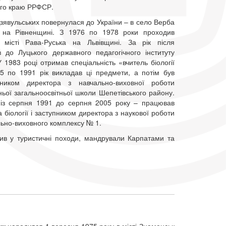
ого краю РРФСР.
зявульських повернулася до України – в село Верба
 на Рівненщині. З 1976 по 1978 роки проходив
 місті Рава-Руська на Львівщині. За рік після
ив до Луцького державного педагогічного інституту
У 1983 році отримав спеціальність «вчитель біології
85 по 1991 рік викладав ці предмети, а потім був
пником директора з навчально-виховної роботи
ьої загальноосвітньої школи Шепетівського району.
– із серпня 1991 до серпня 2005 року – працював
 біології і заступником директора з наукової роботи
льно-виховного комплексу № 1.
ив у туристичні походи, мандрували Карпатами та
ук
народився 1 вересня 1975 року в місті Знаменськ