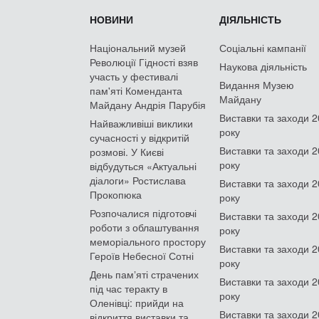
НОВИНИ
ДІЯЛЬНІСТЬ
Національний музей
Соціальні кампанії
Революції Гідності взяв
Наукова діяльність
участь у фестивалі
Видання Музею
пам'яті Коменданта
Майдану
Майдану Андрія Парубія
Виставки та заходи 
Найважливіші виклики
року
сучасності у відкритій
Виставки та заходи 
розмові. У Києві
року
відбудуться «Актуальні
діалоги» Ростислава
Виставки та заходи 
Прокопюка
року
Розпочалися підготовчі
Виставки та заходи 
роботи з облаштування
року
меморіального простору
Виставки та заходи 
Героїв Небесної Сотні
року
День памʼяті страчених
Виставки та заходи 
під час теракту в
року
Оленівці: прийди на
Виставки та заходи 
відкриття виставки та