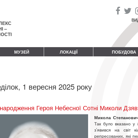
ВИ
ЛЕКС
І –
НОСТІ
МУЗЕЙ
ЛОКАЦІЇ
ПОБУДОВА
ділок, 1 вересня 2025 року
народження Героя Небесної Сотні Миколи Дзяв
Микола Степанови
Так було вказано у 
з’явився на світ 
репресованих, які пе