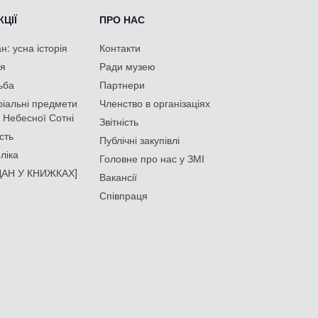
ЦІЇ
ПРО НАС
: усна історія
Контакти
ія
Ради музею
ьба
Партнери
іальні предмети
Членство в організаціях
 Небесної Сотні
Звітність
сть
Публічні закупівлі
ліка
Головне про нас у ЗМІ
АН У КНИЖКАХ]
Вакансії
Співпраця