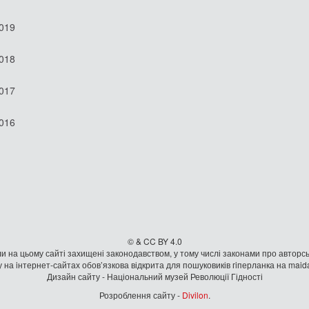
2019
2018
2017
2016
© & CC BY 4.0
и на цьому сайті захищені законодавством, у тому числі законами про авторсь
 на iнтернет-сайтах обов’язкова відкрита для пошуковиків гiперланка на mai
Дизайн сайту - Національний музей Революції Гідності
Розроблення сайту -
Divilon
.