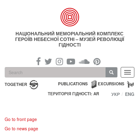
Skip
to
main
content
НАЦІОНАЛЬНИЙ МЕМОРІАЛЬНИЙ КОМПЛЕКС
ГЕРОЇВ НЕБЕСНОЇ СОТНІ – МУЗЕЙ РЕВОЛЮЦІЇ
ГІДНОСТІ
Search
Toggl
form
navig
Search
PUBLICATIONS
EXCURSIONS
TOGETHER
ТЕРИТОРІЯ ГІДНОСТІ: AR
УКР
ENG
Go to front page
Go to news page