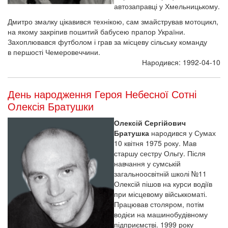
автозаправці у Хмельницькому.
Дмитро змалку цікавився технікою, сам змайстрував мотоцикл,
на якому закріпив пошитий бабусею прапор України.
Захоплювався футболом і грав за місцеву сільську команду
в першості Чемеровеччини.
Народився: 1992-04-10
День народження Героя Небесної Сотні
Олексія Братушки
Олексій Сергійович
Братушка
народився у Сумах
10 квітня 1975 року. Мав
старшу сестру Ольгу. Після
навчання у сумській
загальноосвітній школі №11
Олексій пішов на курси водіїв
при місцевому військкоматі.
Працював столяром, потім
водієи на машинобудівному
підприємстві. 1999 року