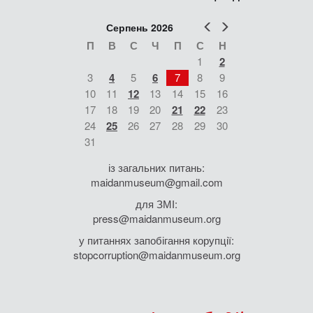
Попер
Наст
Серпень 2026
П
В
С
Ч
П
С
Н
1
2
3
4
5
6
7
8
9
10
11
12
13
14
15
16
17
18
19
20
21
22
23
24
25
26
27
28
29
30
31
із загальних питань:
maidanmuseum@gmail.com
для ЗМІ:
press@maidanmuseum.org
у питаннях запобігання корупції:
stopcorruption@maidanmuseum.org