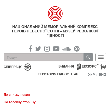
Перейти
до
основного
матеріалу
НАЦІОНАЛЬНИЙ МЕМОРІАЛЬНИЙ КОМПЛЕКС
ГЕРОЇВ НЕБЕСНОЇ СОТНІ – МУЗЕЙ РЕВОЛЮЦІЇ
ГІДНОСТІ
Пошукова
Toggl
форма
navig
Пошук
ВИДАННЯ
ЕКСКУРСІЇ
СПІВПРАЦЯ
ТЕРИТОРІЯ ГІДНОСТІ: AR
УКР
ENG
До списку новин
На головну сторінку