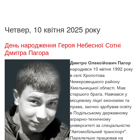
Четвер, 10 квітня 2025 року
День народження Героя Небесної Сотні
Дмитра Пагора
Дмитро Олексійович Пагор
народився 10 квітня 1992 року
в селі Хропотова
Чемеровецького району
Хмельницької області. Мав
старшого брата. Навчався у
місцевому ліцеї економіки та
права, заочно здобував освіту
в Подільському державному
аграрно-технічному
університеті за спеціальністю
"Автомобільний транспорт".
Паралельно працював на