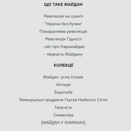
ЩО ТАКЕ МАЙДАН
Революція на граніті
"Україна без Кучми"
Помаранчева революція
Революція Гідності
- світ про Євромайдан
- творчість Майдану
КОЛЕКЦІЇ
Майдан: усна історія
Агітація
Боротьба
Меморіальні предмети Героїв Небесної Сотні
Творчість
Символіка
[МАЙДАН У КНИЖКАХ]