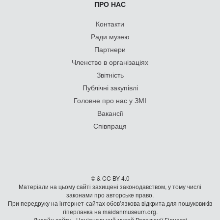
ПРО НАС
Контакти
Ради музею
Партнери
Членство в організаціях
Звітність
Публічні закупівлі
Головне про нас у ЗМІ
Вакансії
Співпраця
© & CC BY 4.0
Матеріали на цьому сайті захищені законодавством, у тому числі
законами про авторське право.
При передруку на iнтернет-сайтах обов’язкова відкрита для пошуковиків
гiперланка на maidanmuseum.org.
Дизайн сайту - Національний музей Революції Гідності