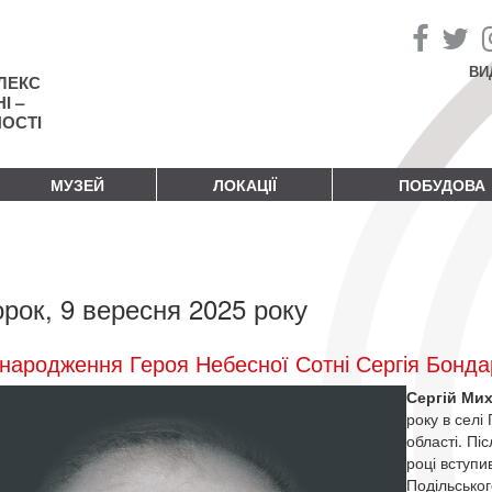
ВИ
ЛЕКС
І –
НОСТІ
МУЗЕЙ
ЛОКАЦІЇ
ПОБУДОВА
орок, 9 вересня 2025 року
народження Героя Небесної Сотні Сергія Бонда
Сергій Ми
року в селі
області. Пі
році вступ
Подільськог