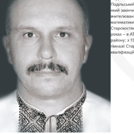
Подільський
який закінч
вчителюван
математики 
Старокостя
роках – в А
району; з 1
гімназії Ст
кваліфікаці