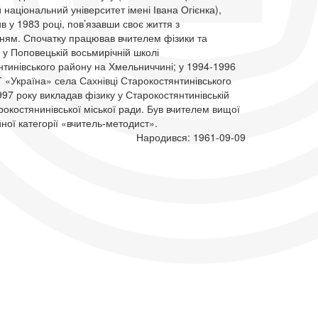
 національний університет імені Івана Огієнка),
ив у 1983 році, пов’язавши своє життя з
ням. Спочатку працював вчителем фізики та
у Поповецькій восьмирічній школі
нтинівського району на Хмельниччині; у 1994-1996
Т «Україна» села Сахнівці Старокостянтинівського
997 року викладав фізику у Старокостянтинівській
арокостянинівської міської ради. Був вчителем вищої
йної категорії «вчитель-методист».
Народився: 1961-09-09