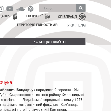
Пошукова
форма
Пошук
ДАННЯ
ЕКСКУРСІЇ
СПІВПРАЦЯ
ТЕРИТОРІЯ ГІДНОСТІ: AR
УКР
ENG
КОАЛІЦІЯ ПАМ'ЯТІ
рчука
хайлович Бондарчук
народився 9 вересня 1961
 Губин Старокостянтинівського району Хмельницької
сля закінчення Ладигівської середньої школи у 1978
ив на фізико-математичний факультет Кам’янець-
о педагогічного інституту (нині Кам’янець-