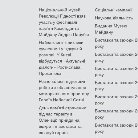
Національний музей
Соціальні кампанії
Революції Гідності взяв
Наукова діяльність
участь у фестивалі
Видання Музею
пам'яті Коменданта
Майдану
Майдану Андрія Парубія
Виставки та заходи 
Найважливіші виклики
року
сучасності у відкритій
Виставки та заходи 
розмові. У Києві
року
відбудуться «Актуальні
діалоги» Ростислава
Виставки та заходи 
Прокопюка
року
Розпочалися підготовчі
Виставки та заходи 
роботи з облаштування
року
меморіального простору
Виставки та заходи 
Героїв Небесної Сотні
року
День памʼяті страчених
Виставки та заходи 
під час теракту в
року
Оленівці: прийди на
Виставки та заходи 
відкриття виставки та
року
вшануй героїв