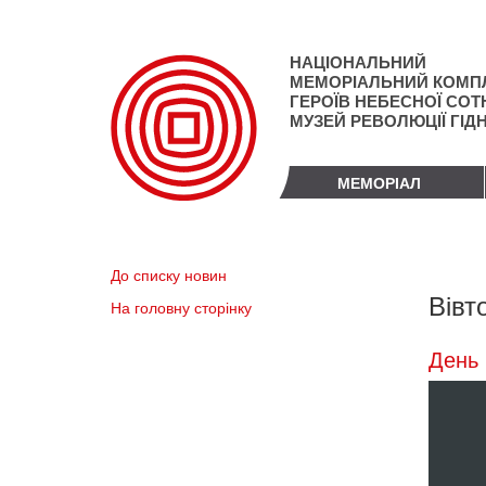
Перейти
до
основного
НАЦІОНАЛЬНИЙ
матеріалу
МЕМОРІАЛЬНИЙ КОМП
ГЕРОЇВ НЕБЕСНОЇ СОТН
МУЗЕЙ РЕВОЛЮЦІЇ ГІД
МЕМОРІАЛ
До списку новин
Вівт
На головну сторінку
День 