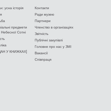
: усна історія
Контакти
ія
Ради музею
ьба
Партнери
іальні предмети
Членство в організаціях
 Небесної Сотні
Звітність
сть
Публічні закупівлі
ліка
Головне про нас у ЗМІ
АН У КНИЖКАХ]
Вакансії
Співпраця