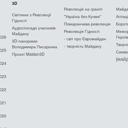
3D
Революція на граніті
Майдан
Світлини з Революції
"Україна без Кучми"
Агітац
Гідності
Помаранчева революція
Борот
Аудіоспогади учасників
Революція Гідності
Мемор
Майдану
2026
Героїв
- світ про Євромайдан
3D-панорами
Творчі
- творчість Майдану
Володимира Писаренка
2025
Симво
Проєкт Maidan3D
[МАЙД
2024
2023
2022
2021
2020