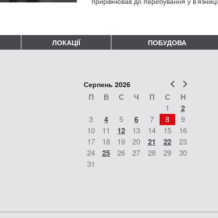
прирівнював до перебування у в’язниц
ЛОКАЦІЇ
ПОБУДОВА
Попер
Наст
Серпень 2026
П
В
С
Ч
П
С
Н
1
2
3
4
5
6
7
8
9
10
11
12
13
14
15
16
17
18
19
20
21
22
23
24
25
26
27
28
29
30
31