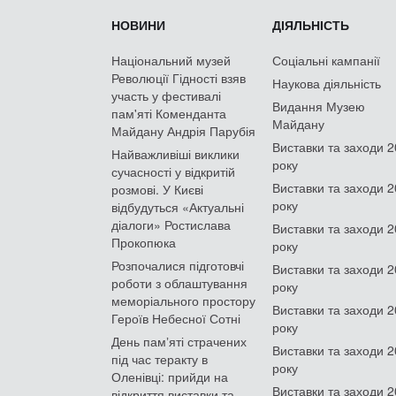
НОВИНИ
ДІЯЛЬНІСТЬ
Національний музей
Соціальні кампанії
Революції Гідності взяв
Наукова діяльність
участь у фестивалі
Видання Музею
пам'яті Коменданта
Майдану
Майдану Андрія Парубія
Виставки та заходи 
Найважливіші виклики
року
сучасності у відкритій
Виставки та заходи 
розмові. У Києві
року
відбудуться «Актуальні
діалоги» Ростислава
Виставки та заходи 
Прокопюка
року
Розпочалися підготовчі
Виставки та заходи 
роботи з облаштування
року
меморіального простору
Виставки та заходи 
Героїв Небесної Сотні
року
День памʼяті страчених
Виставки та заходи 
під час теракту в
року
Оленівці: прийди на
Виставки та заходи 
відкриття виставки та