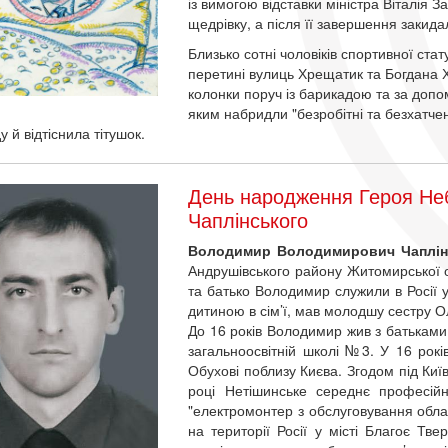
із вимогою відставки міністра Віталія 
щедрівку, а після її завершення закид
Близько сотні чоловіків спортивної ст
перетині вулиць Хрещатик та Богдана 
колонки поруч із барикадою та за доп
яким набридли "безробітні та безхатч
 й відтіснила тітушок.
День народження Героя Не
Чаплінського
Володимир Володимирович Чаплін
Андрушівського району Житомирської о
та батько Володимир служили в Росії 
дитиною в сім’ї, мав молодшу сестру 
До 16 років Володимир жив з батьками
загальноосвітній школі №3. У 16 років
Обухові поблизу Києва. Згодом під Киї
році Нетішинське середнє професій
"електромонтер з обслуговування обла
на території Росії у місті Благоє Тве