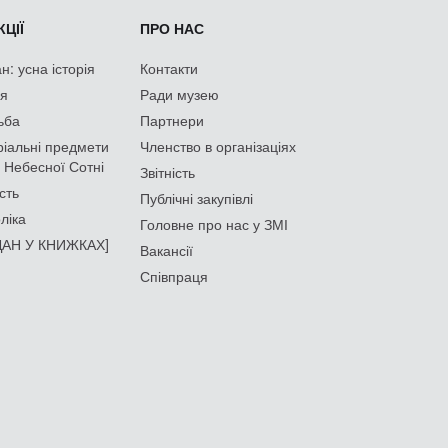
ЦІЇ
ПРО НАС
: усна історія
Контакти
ія
Ради музею
ьба
Партнери
іальні предмети
Членство в організаціях
 Небесної Сотні
Звітність
сть
Публічні закупівлі
ліка
Головне про нас у ЗМІ
АН У КНИЖКАХ]
Вакансії
Співпраця