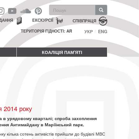
Пошукова
форма
Пошук
ДАННЯ
ЕКСКУРСІЇ
СПІВПРАЦЯ
ТЕРИТОРІЯ ГІДНОСТІ: AR
УКР
ENG
КОАЛІЦІЯ ПАМ'ЯТІ
я 2014 року
 та в урядовому кварталі; спроба захоплення
ення Антимайдану в Маріїнський парк.
анку кілька сотень активістів прийшли до будівлі МВС