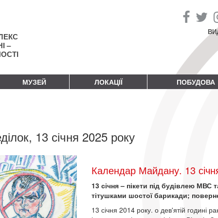
ВИ
ЛЕКС
І –
НОСТІ
МУЗЕЙ
ЛОКАЦІЇ
ПОБУДОВА
ділок, 13 січня 2025 року
Календар Майдану. 13 січн
13 січня – пікети під будівлею МВС
тітушками шостої барикади; поверн
13 січня 2014 року. о дев'ятій годині р