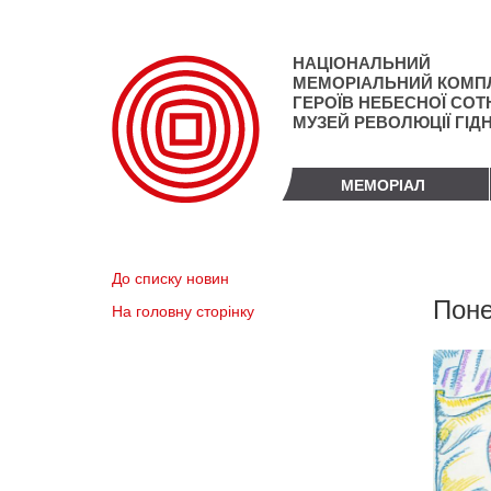
Перейти
до
основного
НАЦІОНАЛЬНИЙ
матеріалу
МЕМОРІАЛЬНИЙ КОМП
ГЕРОЇВ НЕБЕСНОЇ СОТН
МУЗЕЙ РЕВОЛЮЦІЇ ГІД
МЕМОРІАЛ
До списку новин
Поне
На головну сторінку