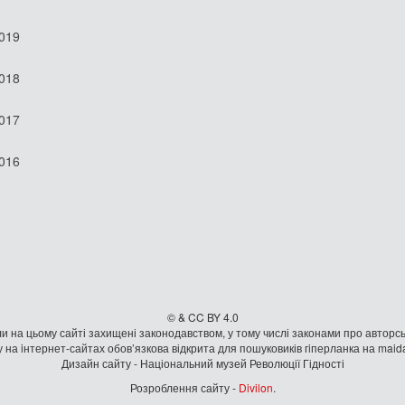
2019
2018
2017
2016
© & CC BY 4.0
и на цьому сайті захищені законодавством, у тому числі законами про авторсь
 на iнтернет-сайтах обов’язкова відкрита для пошуковиків гiперланка на mai
Дизайн сайту - Національний музей Революції Гідності
Розроблення сайту -
Divilon
.