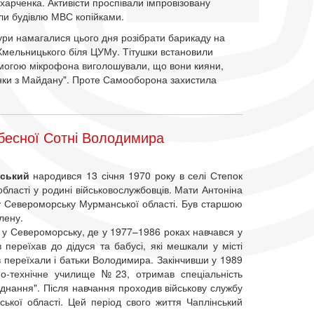
Захарченка. Активісти проспівали імпровізовану
али будівлю МВС копійками.
атури намагалися цього дня розібрати барикаду на
Хмельницького біля ЦУМу. Тітушки встановили
омогою мікрофона виголошували, що вони кияни,
енки з Майдану". Проте Самооборона захистила
бесної Сотні Володимира
ський
народився 13 січня 1970 року в селі Степок
бласті у родині військовослужбовців. Мати Антоніна
у Североморську Мурманської області. Був старшою
Олену.
 у Североморську, де у 1977–1986 роках навчався у
 переїхав до дідуся та бабусі, які мешкали у місті
в переїхали і батьки Володимира. Закінчивши у 1989
но-технічне училище №23, отримав спеціальність
днання". Після навчання проходив військову службу
рської області. Цей період свого життя Чаплінський