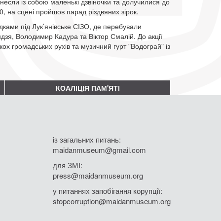
несли із собою маленькі дзвіночки та долучилися до
0, на сцені пройшов парад різдвяних зірок.
дками під Лук’янівське СІЗО, де перебували
дзя, Володимир Кадура та Віктор Смалій. До акції
ох громадських рухів та музичний гурт "Водограй" із
КОАЛІЦІЯ ПАМ'ЯТІ
із загальних питань:
maidanmuseum@gmail.com
для ЗМІ:
press@maidanmuseum.org
у питаннях запобігання корупції:
stopcorruption@maidanmuseum.org