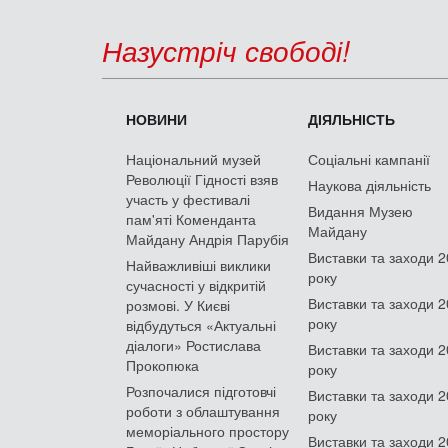
Назустріч свободі!
НОВИНИ
ДІЯЛЬНІСТЬ
Національний музей
Соціальні кампанії
Революції Гідності взяв
Наукова діяльність
участь у фестивалі
Видання Музею
пам'яті Коменданта
Майдану
Майдану Андрія Парубія
Виставки та заходи 
Найважливіші виклики
року
сучасності у відкритій
Виставки та заходи 
розмові. У Києві
року
відбудуться «Актуальні
діалоги» Ростислава
Виставки та заходи 
Прокопюка
року
Розпочалися підготовчі
Виставки та заходи 
роботи з облаштування
року
меморіального простору
Виставки та заходи 