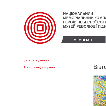
Перейти
до
основного
НАЦІОНАЛЬНИЙ
матеріалу
МЕМОРІАЛЬНИЙ КОМП
ГЕРОЇВ НЕБЕСНОЇ СОТН
МУЗЕЙ РЕВОЛЮЦІЇ ГІД
МЕМОРІАЛ
До списку новин
Вівт
На головну сторінку