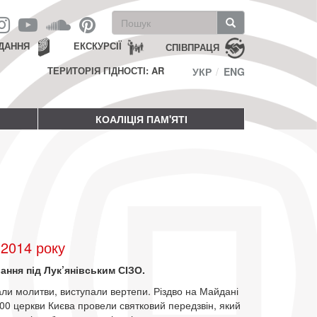
Пошукова
форма
Пошук
ДАННЯ
ЕКСКУРСІЇ
СПІВПРАЦЯ
ТЕРИТОРІЯ ГІДНОСТІ: AR
УКР
ENG
КОАЛІЦІЯ ПАМ'ЯТІ
 2014 року
вання під Лук’янівським СІЗО.
али молитви, виступали вертепи. Різдво на Майдані
:00 церкви Києва провели святковий передзвін, який