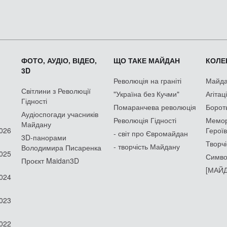
ФОТО, АУДІО, ВІДЕО,
ЩО ТАКЕ МАЙДАН
КОЛЕК
3D
Революція на граніті
Майдан
Світлини з Революції
"Україна без Кучми"
Агітац
Гідності
Помаранчева революція
Борот
Аудіоспогади учасників
Революція Гідності
Мемор
Майдану
2026
Героїв
- світ про Євромайдан
3D-панорами
Творчі
- творчість Майдану
Володимира Писаренка
2025
Симво
Проєкт Maidan3D
[МАЙД
2024
2023
2022