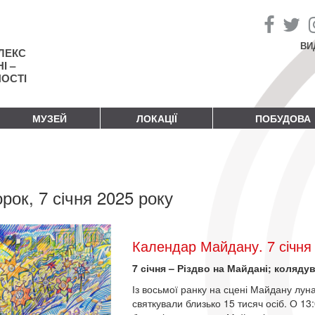
ВИ
ЛЕКС
І –
НОСТІ
МУЗЕЙ
ЛОКАЦІЇ
ПОБУДОВА
орок, 7 січня 2025 року
Календар Майдану. 7 січня
7 січня – Різдво на Майдані; коляду
Із восьмої ранку на сцені Майдану лун
святкували близько 15 тисяч осіб. О 13