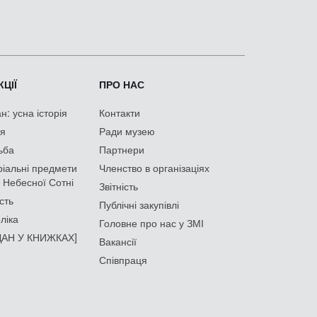
ЦІЇ
ПРО НАС
: усна історія
Контакти
ія
Ради музею
ьба
Партнери
іальні предмети
Членство в організаціях
 Небесної Сотні
Звітність
сть
Публічні закупівлі
ліка
Головне про нас у ЗМІ
АН У КНИЖКАХ]
Вакансії
Співпраця