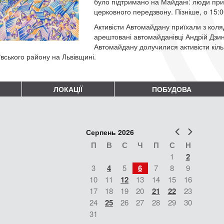
було підтримано на Майдані: люди при
церковного передзвону. Пізніше, о 15:0
Активісти Автомайдану приїхали з коля
арештовані автомайданівці Андрій Дзин
Автомайдану долучилися активісти кільк
вського району на Львівщині.
ЛОКАЦІЇ
ПОБУДОВА
Попер
Наст
Серпень 2026
П
В
С
Ч
П
С
Н
1
2
3
4
5
6
7
8
9
10
11
12
13
14
15
16
17
18
19
20
21
22
23
24
25
26
27
28
29
30
31